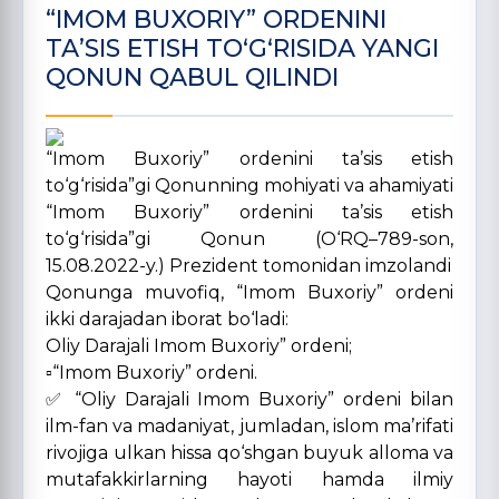
“IMOM BUXORIY” ORDENINI
TAʼSIS ETISH TOʻGʻRISIDA YANGI
QONUN QABUL QILINDI
“Imom Buxoriy” ordenini ta’sis etish
to‘g‘risida”gi Qonunning mohiyati va ahamiyati
“Imom Buxoriy” ordenini ta’sis etish
to‘g‘risida”gi Qonun (O‘RQ–789-son,
15.08.2022-y.) Prezident tomonidan imzolandi
Qonunga muvofiq, “Imom Buxoriy” ordeni
ikki darajadan iborat bo‘ladi:
Oliy Darajali Imom Buxoriy” ordeni;
▫️“Imom Buxoriy” ordeni.
✅ “Oliy Darajali Imom Buxoriy” ordeni bilan
ilm-fan va madaniyat, jumladan, islom ma’rifati
rivojiga ulkan hissa qo‘shgan buyuk alloma va
mutafakkirlarning hayoti hamda ilmiy