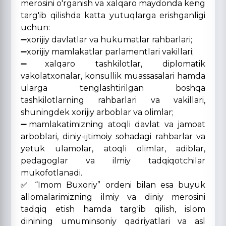
merosini o'rganish va xalqaro maydonda keng
targ'ib qilishda katta yutuqlarga erishganligi
uchun:
➖xorijiy davlatlar va hukumatlar rahbarlari;
➖xorijiy mamlakatlar parlamentlari vakillari;
➖xalqaro tashkilotlar, diplomatik
vakolatxonalar, konsullik muassasalari hamda
ularga tenglashtirilgan boshqa
tashkilotlarning rahbarlari va vakillari,
shuningdek xorijiy arboblar va olimlar;
➖mamlakatimizning atoqli davlat va jamoat
arboblari, diniy-ijtimoiy sohadagi rahbarlar va
yetuk ulamolar, atoqli olimlar, adiblar,
pedagoglar va ilmiy tadqiqotchilar
mukofotlanadi.
✅ “Imom Buxoriy” ordeni bilan esa buyuk
allomalarimizning ilmiy va diniy merosini
tadqiq etish hamda targ'ib qilish, islom
dinining umuminsoniy qadriyatlari va asl