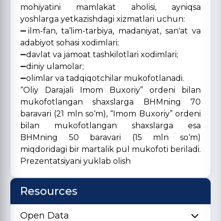
mohiyatini mamlakat aholisi, ayniqsa
yoshlarga yetkazishdagi xizmatlari uchun:
➖ilm-fan, ta’lim-tarbiya, madaniyat, san'at va
adabiyot sohasi xodimlari;
➖davlat va jamoat tashkilotlari xodimlari;
➖diniy ulamolar;
➖olimlar va tadqiqotchilar mukofotlanadi.
“Oliy Darajali Imom Buxoriy” ordeni bilan
mukofotlangan shaxslarga BHMning 70
baravari (21 mln so‘m), “Imom Buxoriy” ordeni
bilan mukofotlangan shaxslarga esa
BHMning 50 baravari (15 mln so‘m)
miqdoridagi bir martalik pul mukofoti beriladi.
Prezentatsiyani yuklab olish
Resources
Open Data