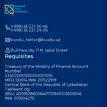
(+998) 65 221-30-46
(+998) 65 221-29-06
buxdu_rektor@buxdu.uz
Bukhara city. 11 M. Iqbal Street
Requisites
Treasury of the Ministry of Finance Account
Number:
23402000300100001010
MFO: 00014 INN: 201122919
Central Bank of the Republic of Uzbekistan
Tashkent city
(BSU: 400910860064017094100350004)
INN: 201504275