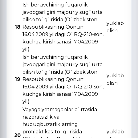
Ish beruvchining fuqarolik
javobgarligini majburiy sug`urta
qilish to`g`risida (O`zbekiston
yuklab
18
Respublikasining Qonuni
olish
16.04.2009 yildagi O`RQ-210-son,
kuchga kirish sanasi 17.04.2009
yil)
Ish beruvchining fuqarolik
javobgarligini majburiy sug`urta
qilish to`g`risida (O`zbekiston
yuklab
19
Respublikasining Qonuni
olish
16.04.2009 yildagi O`RQ-210-son,
kuchga kirish sanasi 17.04.2009
yil)
Voyaga yetmaganlar o`rtasida
nazoratsizlik va
huquqbuzarliklarning
profilaktikasi to`g`risida
yuklab
20