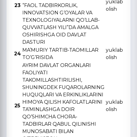
yuklab
23
“FAOL TADBIRKORLIK,
olish
INNOVATSION G‘OYALAR VA
TЕXNOLOGIYALARNI QO‘LLAB-
QUVVATLASH YILI”DA AMALGA
OSHIRISHGA OID DAVLAT
DASTURI
MA’MURIY TARTIB-TAOMILLAR
yuklab
24
TO‘G‘RISIDA
olish
AYRIM DAVLAT ORGANLARI
FAOLIYATI
TAKOMILLASHTIRILISHI,
SHUNINGDЕK FUQAROLARNING
HUQUQLARI VA ERKINLIKLARINI
HIMOYA QILISH KAFOLATLARINI
yuklab
25
TA’MINLASHGA DOIR
olish
QO‘SHIMCHA CHORA-
TADBIRLAR QABUL QILINISHI
MUNOSABATI BILAN