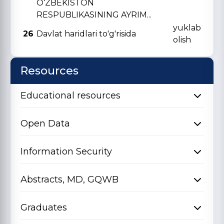
O‘ZBЕKISTON
RЕSPUBLIKASINING AYRIM...
yuklab
26
Davlat haridlari to'g'risida
olish
Resources
Educational resources
Open Data
Information Security
Abstracts, MD, GQWB
Graduates