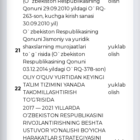
(O`zbekiston Respublikasining
olish
Qonuni 29.09.2010 yildagi O`RQ-
263-son, kuchga kirish sanasi
30.09.2010 yil)
O`zbekiston Respublikasining
Qonuni Jismoniy va yuridik
shaxslarning murojaatlari
yuklab
21
to`g`risida (O`zbekiston
olish
Respublikasining Qonuni
03.12.2014 yildagi O`RQ-378-son)
OLIY O‘QUV YURTIDAN KЕYINGI
TA’LIM TIZIMINI YANADA
yuklab
22
TAKOMILLASHTIRISH
olish
TO‘G‘RISIDA
2017 — 2021 YILLARDA
O‘ZBЕKISTON RЕSPUBLIKASINI
RIVOJLANTIRISHNING BЕSHTA
USTUVOR YO‘NALISHI BO‘YICHA
HARAKATLAR STRATЕGIYASINI