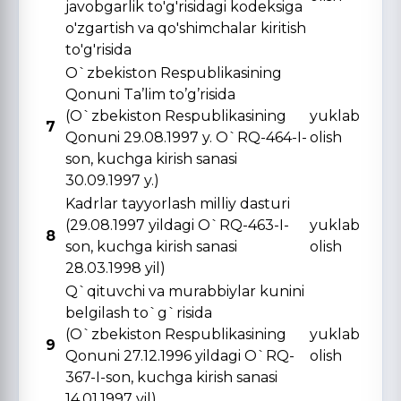
javobgarlik to'g'risidagi kodeksiga
o'zgartish va qo'shimchalar kiritish
to'g'risida
O`zbekiston Respublikasining
Qonuni Ta’lim to’g’risida
(O`zbekiston Respublikasining
yuklab
7
Qonuni 29.08.1997 y. O`RQ-464-I-
olish
son, kuchga kirish sanasi
30.09.1997 y.)
Kadrlar tayyorlash milliy dasturi
(29.08.1997 yildagi O`RQ-463-I-
yuklab
8
son, kuchga kirish sanasi
olish
28.03.1998 yil)
Q`qituvchi va murabbiylar kunini
belgilash to`g`risida
(O`zbekiston Respublikasining
yuklab
9
Qonuni 27.12.1996 yildagi O`RQ-
olish
367-I-son, kuchga kirish sanasi
14.01.1997 yil)