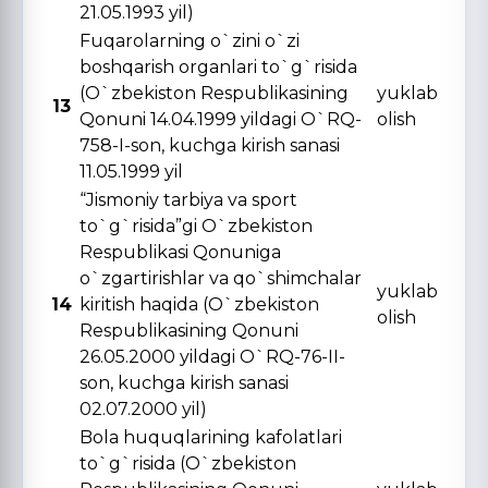
21.05.1993 yil)
Fuqarolarning o`zini o`zi
boshqarish organlari to`g`risida
(O`zbekiston Respublikasining
yuklab
13
Qonuni 14.04.1999 yildagi O`RQ-
olish
758-I-son, kuchga kirish sanasi
11.05.1999 yil
“Jismoniy tarbiya va sport
to`g`risida”gi O`zbekiston
Respublikasi Qonuniga
o`zgartirishlar va qo`shimchalar
yuklab
14
kiritish haqida (O`zbekiston
olish
Respublikasining Qonuni
26.05.2000 yildagi O`RQ-76-II-
son, kuchga kirish sanasi
02.07.2000 yil)
Bola huquqlarining kafolatlari
to`g`risida (O`zbekiston