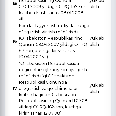
Respublikasining Qonuni
yuklab
15
07.01.2008 yildagi O`RQ-139-son,
olish
kuchga kirish sanasi 08.01.2008
yil)
Kadrlar tayyorlash milliy dasturiga
o`zgartish kiritish to`g`risida
(O`zbekiston Respublikasining
yuklab
16
Qonuni 09.04.2007 yildagi O`RQ-
olish
87-son, kuchga kirish sanasi
10.04.2007 yil)
“O`zbekiston Respublikasida
nogironlarni ijtimoiy himoya qilish
to`g`risida”gi O`zbekiston
Respublikasi Qonuniga
yuklab
17
o`zgartish va qo`shimchalar
olish
kiritish haqida (O`zbekiston
Respublikasining Qonuni 11.07.08
yildagi O`RQ-162-son, kuchga
kirish sanasi 12.07.08)