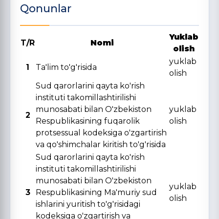
Qonunlar
Yuklab
T/R
Nomi
olish
yuklab
1
Ta'lim to'g'risida
olish
Sud qarorlarini qayta ko'rish
instituti takomillashtirilishi
munosabati bilan O'zbekiston
yuklab
2
Respublikasining fuqarolik
olish
protsessual kodeksiga o'zgartirish
va qo'shimchalar kiritish to'g'risida
Sud qarorlarini qayta ko'rish
instituti takomillashtirilishi
munosabati bilan O'zbekiston
yuklab
3
Respublikasining Ma'muriy sud
olish
ishlarini yuritish to'g'risidagi
kodeksiga o'zgartirish va