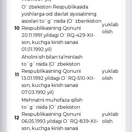
O`zbekiston Respublikasida
yoshlarga oid davlat siyosatining
asoslari to`g`risida (O`zbenkiston
yuklab
10
Respublikasining Qonuni
olish
20.11.1991 yildagi O`RQ-429-XII-
son, kuchga kirish sanasi
01.01.1992 yil)
Aholini ish bilan ta‘minlash
to`g`risida (O`zbekiston
Respublikasining Qonuni
yuklab
11
13.01.1992 yildagi O`RQ-510-XII-
olish
son, kuchga kirish sanasi
07.03.1992 yil)
Mehnatni muhofaza qilish
to`g`risida (O`zbekiston
Respublikasining Qonuni
yuklab
12
06.05.1993 yildagi O`RQ-839-XII-
olish
son, kuchga kirish sanasi