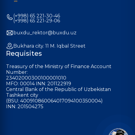
(+998) 65 221-30-46
(+998) 65 221-29-06
buxdu_rektor@buxdu.uz
Bukhara city. 11 M. Iqbal Street
Requisites
Treasury of the Ministry of Finance Account
Number:
23402000300100001010
MFO: 00014 INN: 201122919
Central Bank of the Republic of Uzbekistan
Tashkent city
(BSU: 400910860064017094100350004)
INN: 201504275