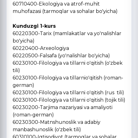
60710400-Ekologiya va atrof-muhit
muhofazasi (tarmoqlar va sohalar bo'yicha)
Kunduzgi 1-kurs
60220300-Tarix (mamlakatlar va yo'nalishlar
bo'yicha)
60220400-Arxeologiya
60220500-Falsafa (yo'nalishlar bo'yicha)
60230100-Filologiya va tillarni o'qitish (o'zbek
tili)
60230100-Filologiya va tillarnio'qitish (roman-
german)
60230100-Filologiya va tillarni o'qitish (rus tili)
60230100-Filologiya va tillarni o'qitish (tojik tili)
60230200-Tarjima nazariyasi va amaliyoti
(roman-german)
60230300-Matnshunoslik va adabiy
manbashunoslik (o'zbek tili)
60310100-Iqtisodiyot (tarmoqlar va sohalar