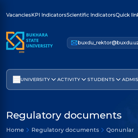
Vacancies
KPI Indicators
Scientific Indicators
Quick lin
buxdu_rektor@buxdu.u
UNIVERSITY
ACTIVITY
STUDENTS
ADMIS
Regulatory documents
Home
Regulatory documents
Qonunlar