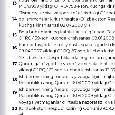
Fuqarolarning o`zini o`zi boshqarish organlar
13
14.04.1999 yildagi O`RQ-758-I-son, kuchga kirish 
“Jismoniy tarbiya va sport to`g`risida”gi O`zbe
14
qo`shimchalar kiritish haqida (O`zbekiston Re
kuchga kirish sanasi 02.07.2000 yil)
Bola huquqlarining kafolatlari to`g`risida (O`
15
O`RQ-139-son, kuchga kirish sanasi 08.01.2008 
Kadrlar tayyorlash milliy dasturiga o`zgartish 
16
09.04.2007 yildagi O`RQ-87-son, kuchga kirish s
“O`zbekiston Respublikasida nogironlarni ijtimo
17
Qonuniga o`zgartish va qo`shimchalar kiritish
yildagi O`RQ-162-son, kuchga kirish sanasi 12.0
Ish beruvchining fuqarolik javobgarligini majbu
18
Respublikasining Qonuni 16.04.2009 yildagi O`R
Ish beruvchining fuqarolik javobgarligini majbu
19
Respublikasining Qonuni 16.04.2009 yildagi O`R
Voyaga yetmaganlar o`rtasida nazoratsizlik va 
20
(O`zbekiston Respublikasining Qonuni 29.09.20
yil)