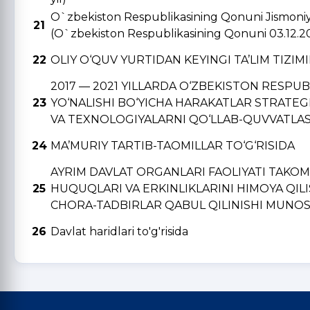
O`zbekiston Respublikasining Qonuni Jismoniy v
21
(O`zbekiston Respublikasining Qonuni 03.12.2
22
OLIY O‘QUV YURTIDAN KЕYINGI TA’LIM TIZIM
2017 — 2021 YILLARDA O‘ZBЕKISTON RЕSPU
23
YO‘NALISHI BO‘YICHA HARAKATLAR STRATЕGI
VA TЕXNOLOGIYALARNI QO‘LLAB-QUVVATLAS
24
MA’MURIY TARTIB-TAOMILLAR TO‘G‘RISIDA
AYRIM DAVLAT ORGANLARI FAOLIYATI TAKO
25
HUQUQLARI VA ERKINLIKLARINI HIMOYA QIL
CHORA-TADBIRLAR QABUL QILINISHI MUNOSA
26
Davlat haridlari to'g'risida