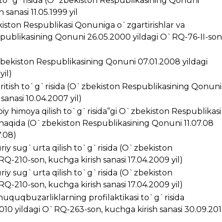
i to`g`risida (O`zbekiston Respublikasining Qonuni
sanasi 11.05.1999 yil
kiston Respublikasi Qonuniga o`zgartirishlar va
spublikasining Qonuni 26.05.2000 yildagi O`RQ-76-II-son
zbekiston Respublikasining Qonuni 07.01.2008 yildagi
yil)
kiritish to`g`risida (O`zbekiston Respublikasining Qonuni
anasi 10.04.2007 yil)
iy himoya qilish to`g`risida”gi O`zbekiston Respublikasi
 haqida (O`zbekiston Respublikasining Qonuni 11.07.08
7.08)
riy sug`urta qilish to`g`risida (O`zbekiston
Q-210-son, kuchga kirish sanasi 17.04.2009 yil)
riy sug`urta qilish to`g`risida (O`zbekiston
Q-210-son, kuchga kirish sanasi 17.04.2009 yil)
huquqbuzarliklarning profilaktikasi to`g`risida
10 yildagi O`RQ-263-son, kuchga kirish sanasi 30.09.20