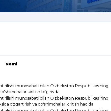
Nomi
ashtirilishi munosabati bilan O'zbekiston Respublikasining
'shimchalar kiritish to'g'risida
ashtirilishi munosabati bilan O'zbekiston Respublikasining
ksiga o'zgartirish va qo'shimchalar kiritish haqida
ashtirilishi munosabati bilan O'zbekiston Respublikasining