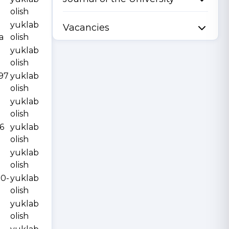
olish
yuklab
Vacancies
a
olish
yuklab
olish
997
yuklab
olish
yuklab
olish
6
yuklab
olish
yuklab
olish
10-
yuklab
olish
yuklab
olish