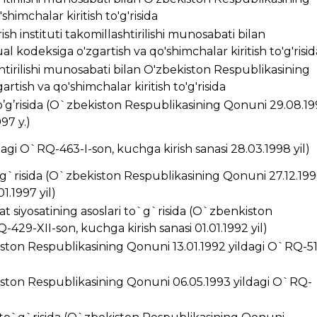
himchalar kiritish to'g'risida
ish instituti takomillashtirilishi munosabati bilan
 kodeksiga o'zgartish va qo'shimchalar kiritish to'g'risid
ashtirilishi munosabati bilan O'zbekiston Respublikasining
rtish va qo'shimchalar kiritish to'g'risida
’g’risida (O`zbekiston Respublikasining Qonuni 29.08.1
97 y.)
ldagi O`RQ-463-I-son, kuchga kirish sanasi 28.03.1998 yil)
g`risida (O`zbekiston Respublikasining Qonuni 27.12.199
1.1997 yil)
t siyosatining asoslari to`g`risida (O`zbenkiston
429-XII-son, kuchga kirish sanasi 01.01.1992 yil)
kiston Respublikasining Qonuni 13.01.1992 yildagi O`RQ-5
ston Respublikasining Qonuni 06.05.1993 yildagi O`RQ-