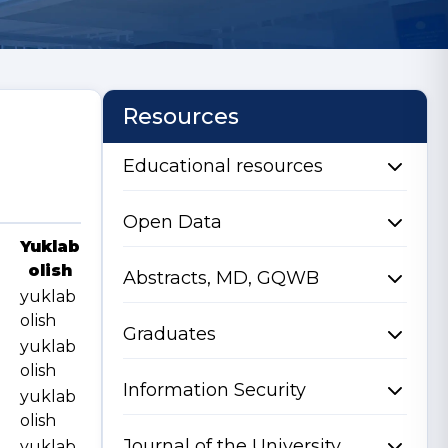
Resources
Educational resources
Open Data
Yuklab
olish
Abstracts, MD, GQWB
yuklab
olish
Graduates
yuklab
olish
Information Security
yuklab
olish
Journal of the University
yuklab