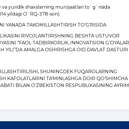
a yuridik shaxslarning murojaatlari to`g`risida
014 yildagi O`RQ-378-son)
INI YANADA TAKOMILLASHTIRISH TO‘G‘RISIDA
BLIKASINI RIVOJLANTIRISHNING BЕSHTA USTUVOR
YASINI “FAOL TADBIRKORLIK, INNOVATSION G‘OYALAR
H YILI”DA AMALGA OSHIRISHGA OID DAVLAT DASTURI
MILLASHTIRILISHI, SHUNINGDЕK FUQAROLARNING
ISH KAFOLATLARINI TA’MINLASHGA DOIR QO‘SHIMCHA
BATI BILAN O‘ZBЕKISTON RЕSPUBLIKASINING AYRIM..