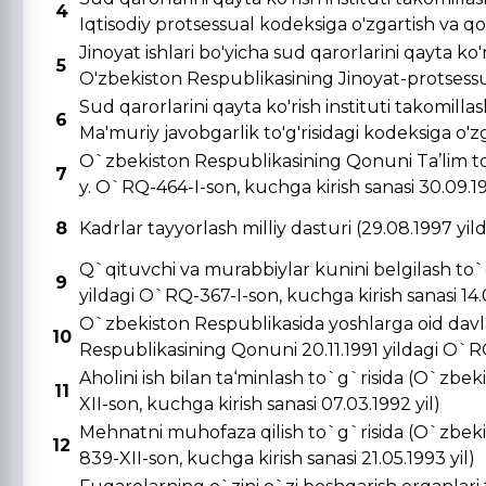
4
Iqtisodiy protsessual kodeksiga o'zgartish va qo's
Jinoyat ishlari bo'yicha sud qarorlarini qayta ko'r
5
O'zbekiston Respublikasining Jinoyat-protsessual
Sud qarorlarini qayta ko'rish instituti takomill
6
Ma'muriy javobgarlik to'g'risidagi kodeksiga o'zga
O`zbekiston Respublikasining Qonuni Ta’lim to
7
y. O`RQ-464-I-son, kuchga kirish sanasi 30.09.19
8
Kadrlar tayyorlash milliy dasturi (29.08.1997 yi
Q`qituvchi va murabbiylar kunini belgilash to`
9
yildagi O`RQ-367-I-son, kuchga kirish sanasi 14.0
O`zbekiston Respublikasida yoshlarga oid davla
10
Respublikasining Qonuni 20.11.1991 yildagi O`RQ-
Aholini ish bilan ta‘minlash to`g`risida (O`zbe
11
XII-son, kuchga kirish sanasi 07.03.1992 yil)
Mehnatni muhofaza qilish to`g`risida (O`zbeki
12
839-XII-son, kuchga kirish sanasi 21.05.1993 yil)