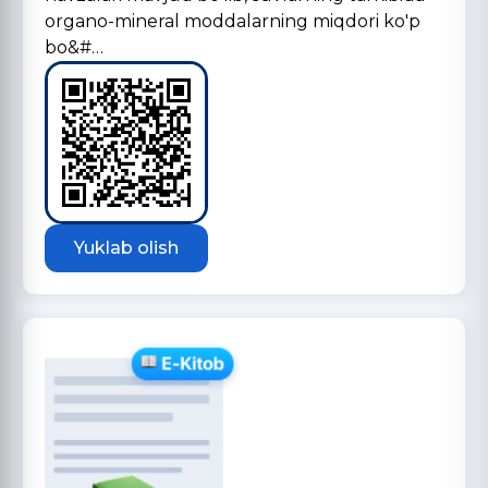
organo-mineral moddalarning miqdori ko'p
bo&#…
Yuklab olish