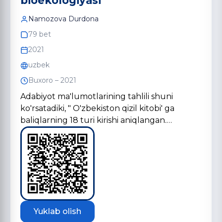
bioekologiyasi
Namozova Durdona
79 bet
2021
uzbek
Buxoro – 2021
Adabiyot ma'lumotlarining tahlili shuni
ko'rsatadiki, " O'zbekiston qizil kitobi' ga
baliqlarning 18 turi kirishi aniqlangan.…
Yuklab olish