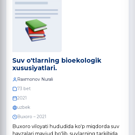
Suv o'tlarning bioekologik
xususiyatlari.
Raxmonov Nurali
73 bet
2021
uzbek
Buxoro – 2021
Buxoro viloyati hududida ko'p miqdorda suv
havzalari mavjud bo'lib, suvlarning tarkibida