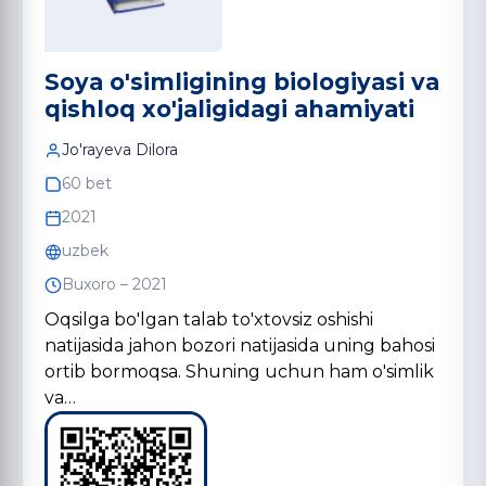
Soya o'simligining biologiyasi va
qishloq xo'jaligidagi ahamiyati
Jo'rayeva Dilora
60 bet
2021
uzbek
Buxoro – 2021
Oqsilga bo'lgan talab to'xtovsiz oshishi
natijasida jahon bozori natijasida uning bahosi
ortib bormoqsa. Shuning uchun ham o'simlik
va…