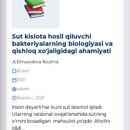
Sut kislota hosil qiluvchi
bakteriyalarning biologiyasi va
qishloq xo'jaligidagi ahamiyati
Elmurodova Nozima
65 bet
2021
uzbek
Buxoro – 2021
inson deyarli har kuni sut istemol qiladi.
Ularning ratsional ovqatlanishida sutning
o'rnini bosadigan mahsulot yo'qdir. Aholini
o&#…