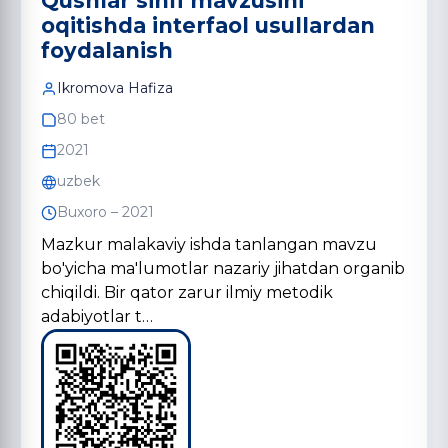
Qushlar sinfi mavzusini
oqitishda interfaol usullardan
foydalanish
Ikromova Hafiza
80 bet
2021
uzbek
Buxoro – 2021
Mazkur malakaviy ishda tanlangan mavzu
bo'yicha ma'lumotlar nazariy jihatdan organib
chiqildi. Bir qator zarur ilmiy metodik
adabiyotlar t…