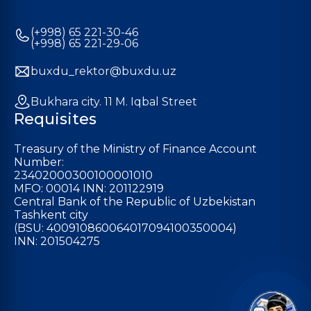
(+998) 65 221-30-46
(+998) 65 221-29-06
buxdu_rektor@buxdu.uz
Bukhara city. 11 M. Iqbal Street
Requisites
Treasury of the Ministry of Finance Account
Number:
23402000300100001010
MFO: 00014 INN: 201122919
Central Bank of the Republic of Uzbekistan
Tashkent city
(BSU: 400910860064017094100350004)
INN: 201504275