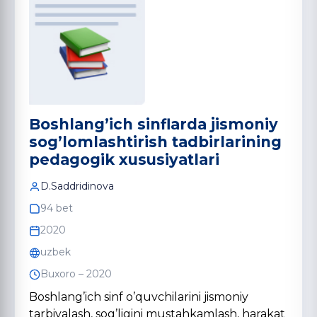
Boshlang’ich sinflarda jismoniy
sog’lomlashtirish tadbirlarining
pedagogik xususiyatlari
D.Saddridinova
94 bet
2020
uzbek
Buxoro – 2020
Boshlang’ich sinf o’quvchilarini jismoniy
tarbiyalash, sog’ligini mustahkamlash, harakat