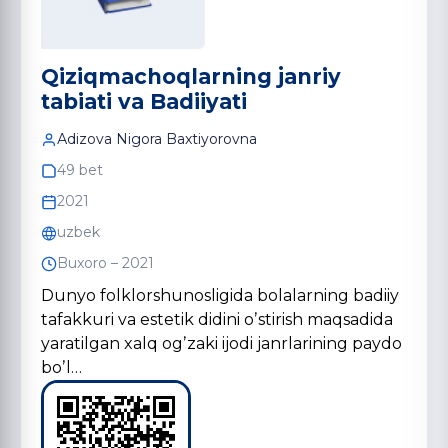
Qiziqmachoqlarning janriy
tabiati va Badiiyati
Аdizova Nigora Baxtiyorovna
49 bet
2021
uzbek
Buxoro – 2021
Dunyo folklorshunosligida bolalarning badiiy
tafakkuri va estetik didini oʼstirish maqsadida
yaratilgan xalq ogʼzaki ijodi janrlarining paydo
boʼl…