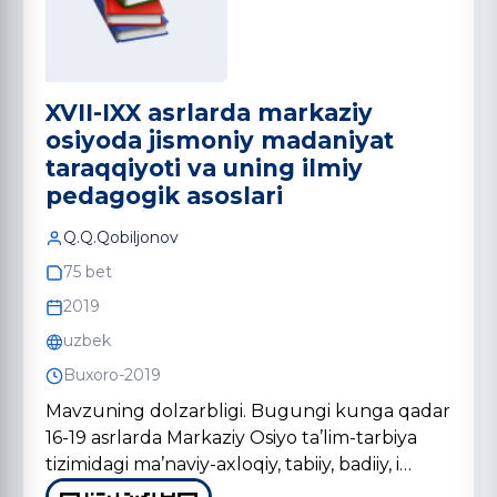
XVII-IXX asrlarda markaziy
osiyoda jismoniy madaniyat
taraqqiyoti va uning ilmiy
pedagogik asoslari
Q.Q.Qobiljonov
75 bet
2019
uzbek
Buxoro-2019
Mavzuning dolzarbligi. Bugungi kunga qadar
16-19 asrlarda Markaziy Osiyo ta’lim-tarbiya
tizimidagi ma’naviy-axloqiy, tabiiy, badiiy, i…