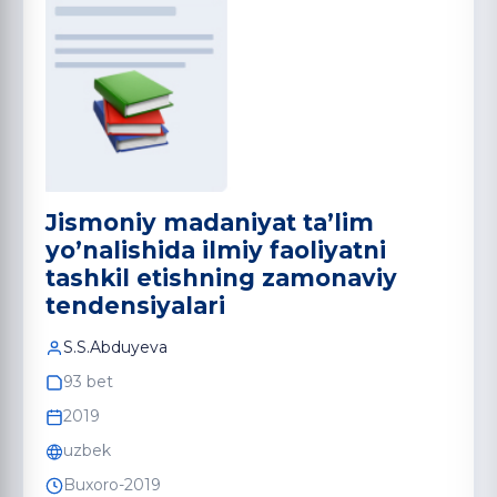
Jismoniy madaniyat ta’lim
yo’nalishida ilmiy faoliyatni
tashkil etishning zamonaviy
tendensiyalari
S.S.Abduyeva
93 bet
2019
uzbek
Buxoro-2019