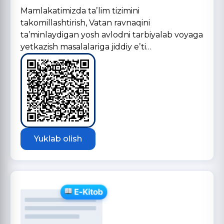
Mamlakatimizda taʼlim tizimini
takomillashtirish, Vatan ravnaqini
taʼminlaydigan yosh avlodni tarbiyalab voyaga
yetkazish masalalariga jiddiy eʼti…
Yuklab olish