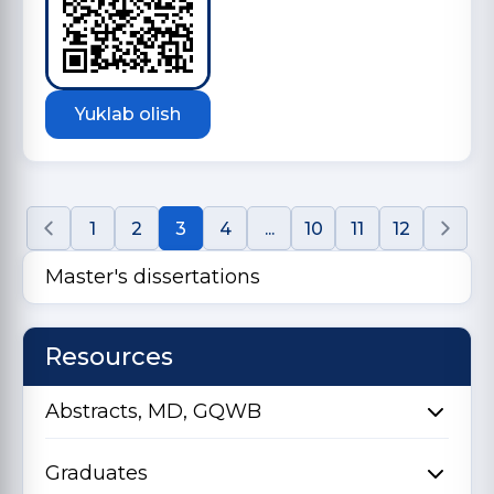
Yuklab olish
1
2
3
4
...
10
11
12
Master's dissertations
Resources
Abstracts, MD, GQWB
Graduates