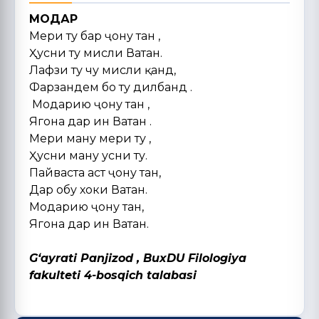
МОДАР
Меҳри ту бар ҷону тан ,
Ҳусни ту мисли Ватан.
Лафзи ту чу мисли қанд,
Фарзандем бо ту дилбанд .
Модарию ҷону тан ,
Ягона дар ин Ватан .
Меҳри ману меҳри ту ,
Ҳусни ману ҳусни ту.
Пайваста аст ҷону тан,
Дар обу хоки Ватан.
Модарию ҷону тан,
Ягона дар ин Ватан.
Gʻayrati Panjizod ,
BuxDU Filologiya
fakulteti 4-bosqich talabasi