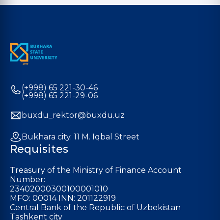
(+998) 65 221-30-46
(+998) 65 221-29-06
buxdu_rektor@buxdu.uz
Bukhara city. 11 M. Iqbal Street
Requisites
Treasury of the Ministry of Finance Account
Number:
23402000300100001010
MFO: 00014 INN: 201122919
Central Bank of the Republic of Uzbekistan
Tashkent city