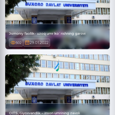
Jismoniy faollik- uzoq umr ko`rishning garovi
29.01.2022
502
OITS, Giyoxvandlik – inson umrining zavoli