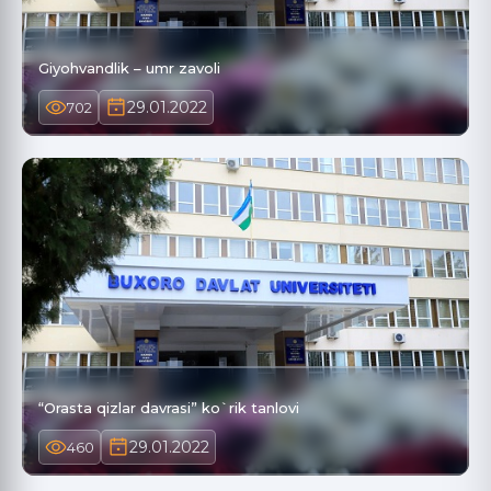
Giyohvandlik – umr zavoli
29.01.2022
702
“Orasta qizlar davrasi” ko`rik tanlovi
29.01.2022
460