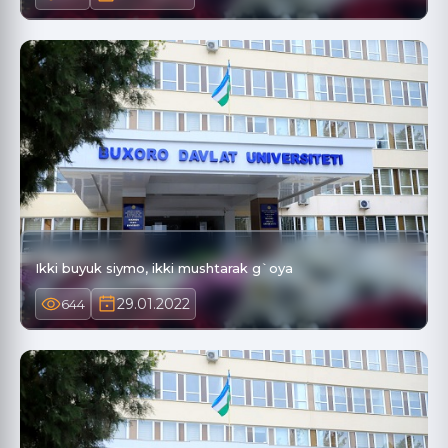
Ikki buyuk siymo, ikki mushtarak g`oya
29.01.2022
644