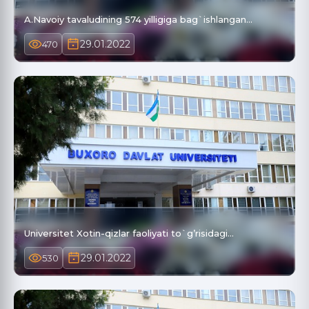
A.Navoiy tavaludining 574 yilligiga bag`ishlangan…
29.01.2022
470
Universitet Xotin-qizlar faoliyati to`g’risidagi…
29.01.2022
530