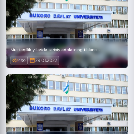
Mustaqillik yillarida tarixiy adolatning tiklanis…
29.01.2022
430