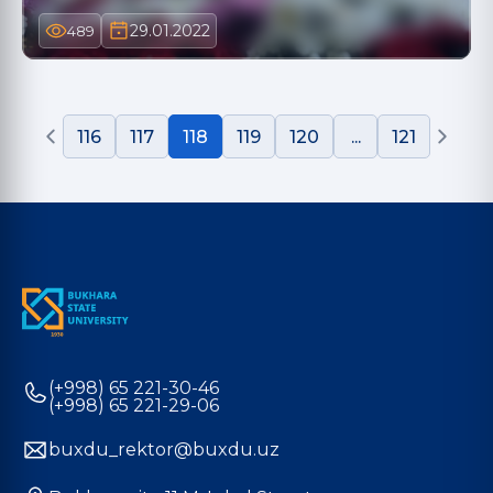
29.01.2022
489
116
117
118
119
120
...
121
(+998) 65 221-30-46
(+998) 65 221-29-06
buxdu_rektor@buxdu.uz