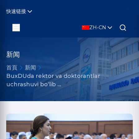
快速链接
ZH-CN
新闻
首頁
新闻
BuxDUda rektor va doktorantlar
uchrashuvi bo‘lib …