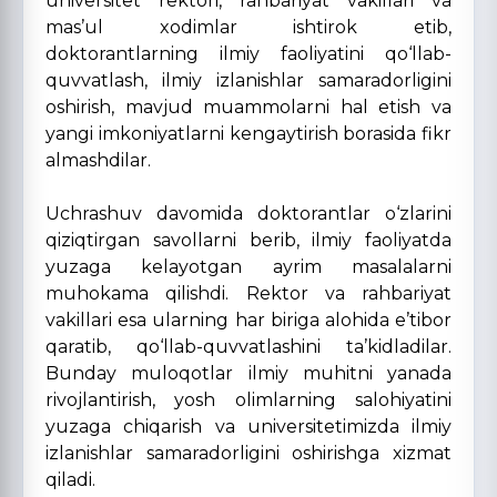
universitet rektori, rahbariyat vakillari va
mas’ul xodimlar ishtirok etib,
doktorantlarning ilmiy faoliyatini qo‘llab-
quvvatlash, ilmiy izlanishlar samaradorligini
oshirish, mavjud muammolarni hal etish va
yangi imkoniyatlarni kengaytirish borasida fikr
almashdilar.
Uchrashuv davomida doktorantlar o‘zlarini
qiziqtirgan savollarni berib, ilmiy faoliyatda
yuzaga kelayotgan ayrim masalalarni
muhokama qilishdi. Rektor va rahbariyat
vakillari esa ularning har biriga alohida e’tibor
qaratib, qo‘llab-quvvatlashini ta’kidladilar.
Bunday muloqotlar ilmiy muhitni yanada
rivojlantirish, yosh olimlarning salohiyatini
yuzaga chiqarish va universitetimizda ilmiy
izlanishlar samaradorligini oshirishga xizmat
qiladi.