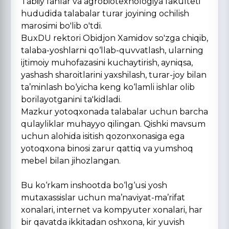
Tabiiy fanlar va agrobiotexnologiya fakulteti
hududida talabalar turar joyining ochilish
marosimi bo'lib o'tdi.
BuxDU rektori Obidjon Xamidov so'zga chiqib,
talaba-yoshlarni qo‘llab-quvvatlash, ularning
ijtimoiy muhofazasini kuchaytirish, ayniqsa,
yashash sharoitlarini yaxshilash, turar-joy bilan
ta’minlash bo‘yicha keng ko‘lamli ishlar olib
borilayotganini ta'kidladi.
Mazkur yotoqxonada talabalar uchun barcha
qulayliklar muhayyo qilingan. Qishki mavsum
uchun alohida isitish qozonxonasiga ega
yotoqxona binosi zarur qattiq va yumshoq
mebel bilan jihozlangan.
Bu ko‘rkam inshootda bo‘lg‘usi yosh
mutaxassislar uchun ma’naviyat-ma’rifat
xonalari, internet va kompyuter xonalari, har
bir qavatda ikkitadan oshxona, kir yuvish