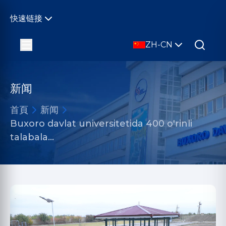
快速链接
ZH-CN
新闻
首頁
新闻
Buxoro davlat universitetida 400 o'rinli
talabala…