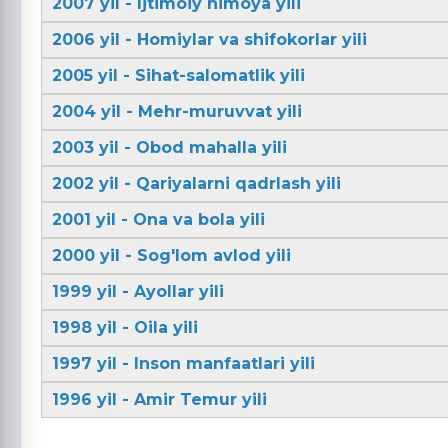
2007 yil - Ijtimoiy himoya yili
2006 yil - Homiylar va shifokorlar yili
2005 yil - Sihat-salomatlik yili
2004 yil - Mehr-muruvvat yili
2003 yil - Obod mahalla yili
2002 yil - Qariyalarni qadrlash yili
2001 yil - Ona va bola yili
2000 yil - Sog'lom avlod yili
1999 yil - Ayollar yili
1998 yil - Oila yili
1997 yil - Inson manfaatlari yili
1996 yil - Amir Temur yili