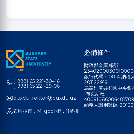
必備條件
財政部金庫 帳號:
2340200030010000
銀行代碼: 00014 納
(+998) 65 221-30-46
201122919
(+998) 65 221-29-06
烏茲別克共和國中央銀
(布克斯杜:
buxdu_rektor@buxdu.uz
40091086006401709
納稅人識別號碼: 20150
布哈拉市，M.Iqbol 街，11號樓