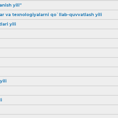
anish yili”
lar va texnologiyalarni qo`llab-quvvatlash yili
ari yili
yili
i