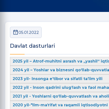
05.01.2022
Davlat dasturlari
2025 yil – Atrof-muhitni asrash va „yashil“ iqti
2024 yil – Yoshlar va biznesni qo‘llab-quvvatla
2023 yil- Insonga e’tibor va sifatli ta’lim yili
2022 yil - Inson qadrini ulug‘lash va faol mahal
2021 yil - Yoshlarni qo‘llab-quvvatlash va aho
2020 yil-"Ilm-maʼrifat va raqamli iqtisodiyotni r