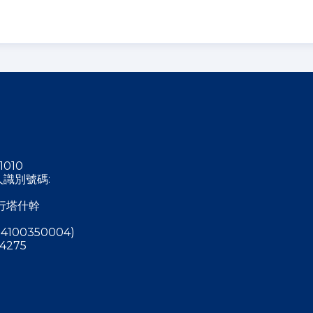
1010
稅人識別號碼:
行塔什幹
4100350004)
4275