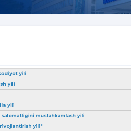
sodiyot yili
sh yili
la yili
li salomatligini mustahkamlash yili
ivojlantirish yili"