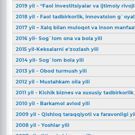
2019 yil - “Faol investitsiyalar va ijtimoiy rivojl
2018 yil - Faol tadbirkorlik, innovatsion g`oya
2017 yil – Xalq bilan muloqot va inson manfaatl
2016 yil- Sog`lom ona va bola yili
2015 yil-Keksalarni e’zozlash yili
2014 yil- Sog`lom bola yili
2013 yil - Obod turmush yili
2012 yil - Mustahkam oila yili
2011 yil - Kichik biznes va xususiy tadbirkorlik 
2010 yil - Barkamol avlod yili
2009 yil - Qishloq taraqqiyoti va faravonligi yil
2008 yil - Yoshlar yili