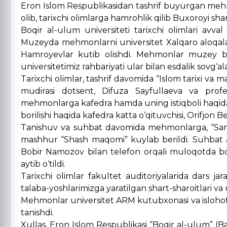
Eron Islom Respublikasidan tashrif buyurgan me
olib, tarixchi olimlarga hamrohlik qilib Buxoroyi sha
Boqir al-ulum universiteti tarixchi olimlari avval
Muzeyda mehmonlarni universitet Xalqaro aloqalar
Hamroyevlar kutib olishdi. Mehmonlar muzey bila
universitetimiz rahbariyati ular bilan esdalik sovg‘al
Tarixchi olimlar, tashrif davomida “Islom tarixi va m
mudirasi dotsent, Difuza Sayfullaeva va professo
mehmonlarga kafedra hamda uning istiqboli haqida v
borilishi haqida kafedra katta o‘qituvchisi, Orifjon B
Tanishuv va suhbat davomida mehmonlarga, “San’
mashhur “Shash maqomi” kuylab berildi. Suhbat as
Bobir Namozov bilan telefon orqali muloqotda bo‘lib
aytib o‘tildi.
Tarixchi olimlar fakultet auditoriyalarida dars jaray
talaba-yoshlarimizga yaratilgan shart-sharoitlari va 
Mehmonlar universitet ARM kutubxonasi va islohotl
tanishdi.
Xullas, Eron Islom Respublikasi “Boqir al-ulum” (Baq