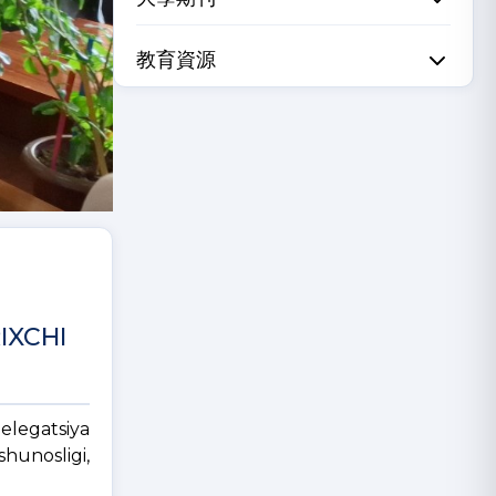
教育資源
IXCHI
delegatsiya
shunosligi,