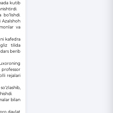
nada kutib
ishtirdi.
bo‘lishdi.
i Azalshoh
hmonlar va
rni kafedra
liz tilida
dars berib
Buxoroning
 professor
li rejalari
so‘zlashib,
hishdi.
alar bilan
xoro davlat