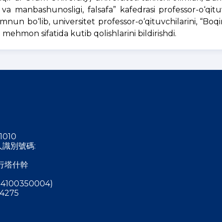
i va manbashunosligi, falsafa” kafedrasi professor-o‘qitu
un bo‘lib, universitet professor-o‘qituvchilarini, “Boq
mehmon sifatida kutib qolishlarini bildirishdi.
1010
稅人識別號碼:
行塔什幹
4100350004)
4275