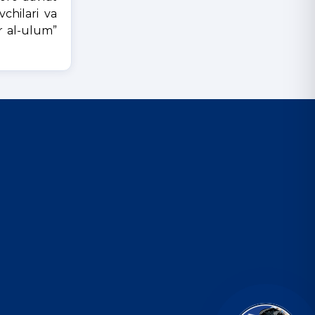
vchilari va
ir al-ulum”