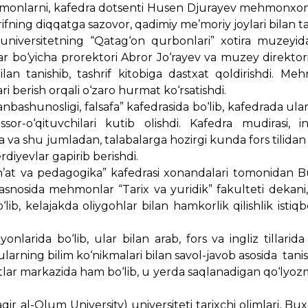
hmonlarni, kafedra dotsenti Husen Djurayev mehmonxo
rifning diqqatga sazovor, qadimiy me’moriy joylari bilan tan
 universitetning “Qatag‘on qurbonlari” xotira muzeyida 
 bo‘yicha prorektori Abror Jo‘rayev va muzey direktor
n tanishib, tashrif kitobiga dastxat qoldirishdi. Me
ari berish orqali o‘zaro hurmat ko‘rsatishdi.
anbashunosligi, falsafa” kafedrasida bo‘lib, kafedrada ula
r-o‘qituvchilari kutib olishdi. Kafedra mudirasi, ing
a shu jumladan, talabalarga hozirgi kunda fors tilidan 
erdiyevlar gapirib berishdi.
at va pedagogika” kafedrasi xonandalari tomonidan 
nosida mehmonlar “Tarix va yuridik” fakulteti dekani,
, kelajakda oliygohlar bilan hamkorlik qilishlik istiqbol
onlarida bo‘lib, ular bilan arab, fors va ingliz tillarida 
ularning bilim ko‘nikmalari bilan savol-javob asosida tanis
ar markazida ham bo‘lib, u yerda saqlanadigan qo‘lyozm
ir al-Olum University) universiteti tarixchi olimlari, Bu