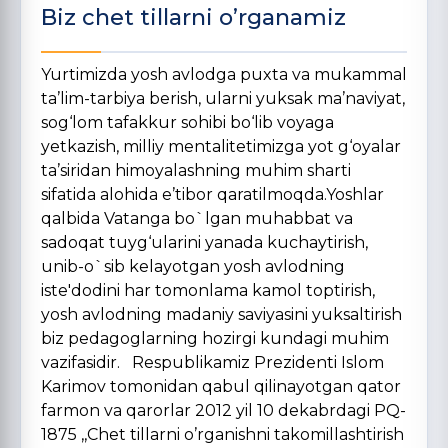
Biz chet tillarni o’rganamiz
Yurtimizda yosh avlodga puxta va mukammal
ta’lim-tarbiya berish, ularni yuksak ma’naviyat,
sog‘lom tafakkur sohibi bo‘lib voyaga
yetkazish, milliy mentalitetimizga yot g‘oyalar
ta’siridan himoyalashning muhim sharti
sifatida alohida e’tibor qaratilmoqda.Yoshlar
qalbida Vatanga bo`lgan muhabbat va
sadoqat tuyg‘ularini yanada kuchaytirish,
unib-o`sib kelayotgan yosh avlodning
iste'dodini har tomonlama kamol toptirish,
yosh avlodning madaniy saviyasini yuksaltirish
biz pedagoglarning hozirgi kundagi muhim
vazifasidir. Respublikamiz Prezidenti Islom
Karimov tomonidan qabul qilinayotgan qator
farmon va qarorlar 2012 yil 10 dekabrdagi PQ-
1875 ,,Chet tillarni o’rganishni takomillashtirish