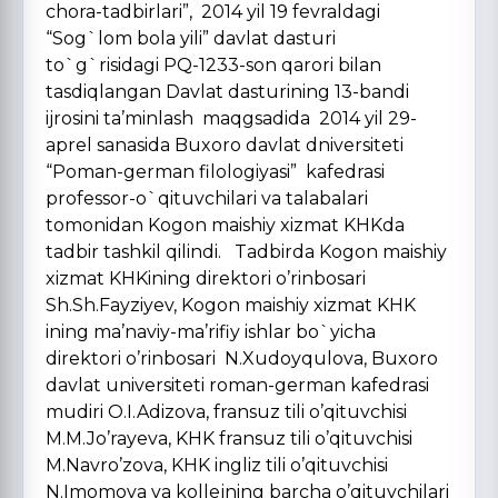
chora-tadbirlari”, 2014 yil 19 fevraldagi
“Sog`lom bola yili” davlat dasturi
to`g`risidagi PQ-1233-son qarori bilan
tasdiqlangan Davlat dasturining 13-bandi
ijrosini ta’minlash maqgsadida 2014 yil 29-
aprel sanasida Buxoro davlat dniversiteti
“Poman-german filologiyasi” kafedrasi
professor-o`qituvchilari va talabalari
tomonidan Kogon maishiy xizmat KHKda
tadbir tashkil qilindi. Tadbirda Kogon maishiy
xizmat KHKining direktori o’rinbosari
Sh.Sh.Fayziyev, Kogon maishiy xizmat KHK
ining ma’naviy-ma’rifiy ishlar bo`yicha
direktori o’rinbosari N.Xudoyqulova, Buxoro
davlat universiteti roman-german kafedrasi
mudiri O.I.Adizova, fransuz tili o’qituvchisi
M.M.Jo’rayeva, KHK fransuz tili o’qituvchisi
M.Navro’zova, KHK ingliz tili o’qituvchisi
N.Imomova va kollejning barcha o’qituvchilari