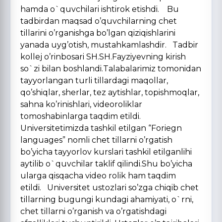
hamda o`quvchilari ishtirok etishdi. Bu
tadbirdan maqsad o’quvchilarning chet
tillarini o’rganishga bo’lgan qiziqishlarini
yanada uyg’otish, mustahkamlashdir. Tadbir
kollej o’rinbosari SH.SH.Fayziyevning kirish
so`zi bilan boshlandi.Talabalarimiz tomonidan
tayyorlangan turli tillardagi maqollar,
qo’shiqlar, sherlar, tez aytishlar, topishmoqlar,
sahna ko’rinishlari, videoroliklar
tomoshabinlarga taqdim etildi.
Universitetimizda tashkil etilgan “Foriegn
languages” nomli chet tillarni o’rgatish
bo’yicha tayyorlov kurslari tashkil etilganlihi
aytilib o`quvchilar taklif qilindi.Shu bo’yicha
ularga qisqacha video rolik ham taqdim
etildi. Universitet ustozlari so’zga chiqib chet
tillarning bugungi kundagi ahamiyati, o`rni,
chet tillarni o’rganish va o’rgatishdagi