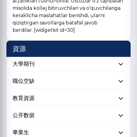
afzalliklari tushuntirildi. Ustozlar o’z tajribalari
misolida kollej bitiruvchilari va o’quvchilariga
keraklicha maslahatlar berishdi, ularni
qiziqtirgan savollarga batafsil javob
berdilar. [widgetkit id=30]
資源
大學期刊
職位空缺
教育資源
公开数据
畢業生