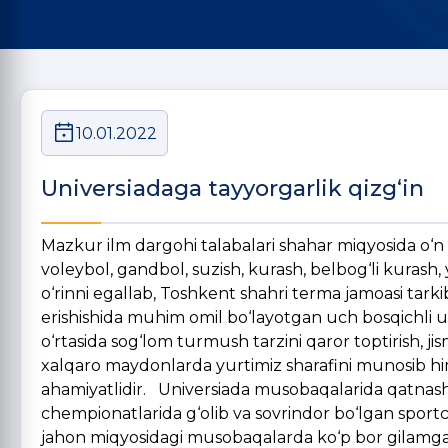
10.01.2022
Universiadaga tayyorgarlik qizg‘in
Mazkur ilm dargohi talabalari shahar miqyosida o‘n i
voleybol, gandbol, suzish, kurash, belbog‘li kurash
o‘rinni egallab, Toshkent shahri terma jamoasi tark
erishishida muhim omil bo‘layotgan uch bosqichli uzl
o‘rtasida sog‘lom turmush tarzini qaror toptirish, j
xalqaro maydonlarda yurtimiz sharafini munosib him
ahamiyatlidir. Universiada musobaqalarida qatnashib 
chempionatlarida g‘olib va sovrindor bo‘lgan sportch
jahon miqyosidagi musobaqalarda ko‘p bor gilamga c