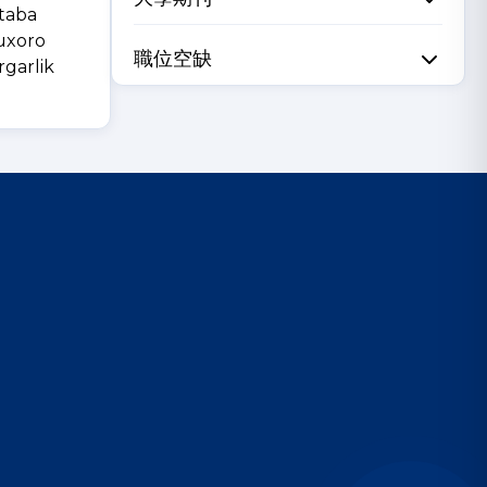
otaba
uxoro
職位空缺
rgarlik