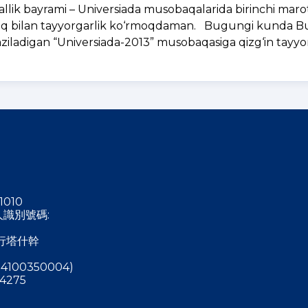
‘zallik bayrami – Universiada musobaqalarida birinchi mar
oq bilan tayyorgarlik ko‘rmoqdaman. Bugungi kunda B
‘tkaziladigan “Universiada-2013” musobaqasiga qizg‘in tayyo
1010
稅人識別號碼:
行塔什幹
4100350004)
4275