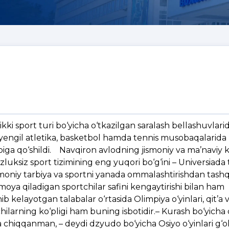
kki sport turi bo‘yicha o‘tkazilgan saralash bellashuvlarid
, yengil atletika, basketbol hamda tennis musobaqalarida 
ibiga qo‘shildi. Navqiron avlodning jismoniy va ma’naviy
uksiz sport tizimining eng yuqori bo‘g‘ini – Universiada 
ismoniy tarbiya va sportni yanada ommalashtirishdan tashq
oya qiladigan sportchilar safini kengaytirishi bilan ham
kelayotgan talabalar o‘rtasida Olimpiya o‘yinlari, qit’a 
ilarning ko‘pligi ham buning isbotidir.– Kurash bo‘yicha q
hiqqanman, – deydi dzyudo bo‘yicha Osiyo o‘yinlari g‘ol