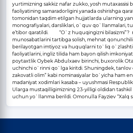
yurtimizning sakkiz nafar zukko, yosh mutaxassisi 
faoliyatining samaradorligini yanada oshirishga qara
tomonidan taqdim etilgan hujjatlarda ularning yangi i
monografiyalari, darsliklari, o`quv qo`llanmalari, tu
e’tibor qaratildi. “O`z huquqingizni bilasizmi”? m
munosabatlarini tartibga solish, mehnat qonunchili
berilayotgan imtiyoz va huquqlarni to`liq o`zlashtir
faoliyatlarini, ingliz tilida ham bayon qilish imko
poytaxtlik Oybek Abdulxaev birinchi, buxorolik O
uchinchi o`rinni qo`lga kiritdi. Shuningdek, tanlov do
zakovatli olim” kabi nominasiyalar bo`yicha ham en
madaniyat xodimlari kasaba – uyushmasi Respublika 
Ularga mustaqilligimizning 23-yilligi oldidan tashk
uchun yo`llanma berildi. Omonulla Fayziev “Xalq so