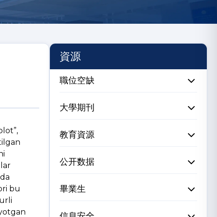
資源
職位空缺
大學期刊
olot”,
教育資源
tilgan
ni
公开数据
lar
ida
畢業生
ori bu
urli
ayotgan
信息安全