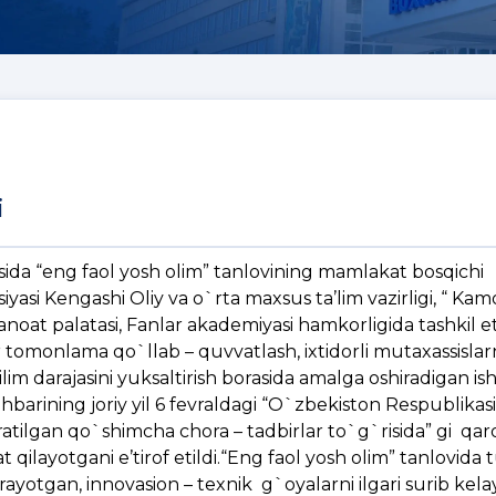
i
da “eng faol yosh olim” tanlovining mamlakat bosqichi
asi Kengashi Oliy va o`rta maxsus ta’lim vazirligi, “ Kam
anoat palatasi, Fanlar akademiyasi hamkorligida tashkil e
 tomonlama qo`llab – quvvatlash, ixtidorli mutaxassislar
ilim darajasini yuksaltirish borasida amalga oshiradigan ish
hbarining joriy yil 6 fevraldagi “O`zbekiston Respublikas
ratilgan qo`shimcha chora – tadbirlar to`g`risida” gi qar
qilayotgani e’tirof etildi.“Eng faol yosh olim” tanlovida t
borayotgan, innovasion – texnik g`oyalarni ilgari surib kel