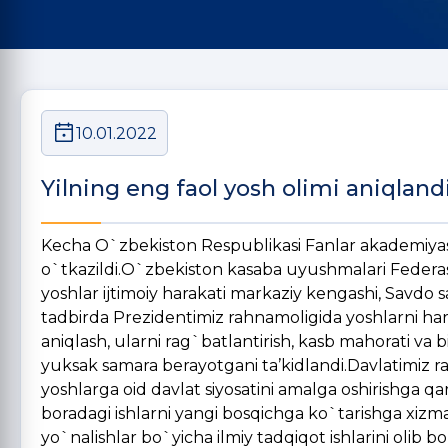
10.01.2022
Yilning eng faol yosh olimi aniqland
Kecha O`zbekiston Respublikasi Fanlar akademiyasi
o`tkazildi.O`zbekiston kasaba uyushmalari Federasiy
yoshlar ijtimoiy harakati markaziy kengashi, Savdo s
tadbirda Prezidentimiz rahnamoligida yoshlarni har
aniqlash, ularni rag`batlantirish, kasb mahorati va b
yuksak samara berayotgani ta’kidlandi.Davlatimiz ra
yoshlarga oid davlat siyosatini amalga oshirishga qa
boradagi ishlarni yangi bosqichga ko`tarishga xizmat 
yo`nalishlar bo`yicha ilmiy tadqiqot ishlarini olib 