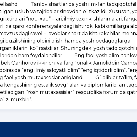
bellashdi. Tanlov shartlarida yosh ilm-fan tadqiqotchil
tilgan uslub va tajribalar sinovdan o`tkazildi. Xususan, y
xtirolari “nou-xau” –lari, ilmiy texnik ishlanmalari, fanga
rli xalqaro konferensiyalardagi ishtiroki kabi omillarga al
avzusidagi savol – javoblar shartida ishtirokchilar mehn
gi buzilishining oldini olish, hamda yosh pedagoglarga
ganliklarini ko`rsatdilar. Shuningdek, yosh tadqiqotchila
niyatlaridan ham foydalandilar. Eng faol yosh olim tanlov
tabek Qahhorov ikkinchi va farg`onalik Jamoliddin Qamb
irasida “eng ilmiy saloyatli olim” “eng iqtidorli olim”, “e
g faol yosh mutaxassislar aniqlandi. G`oliblar ta’lim, f
kengashining estalik sovg`alari va diplomlari bilan taqdi
il etiladigan “Yosh mutaxassislar” respublika forumida qat
`zi muxbiri”.