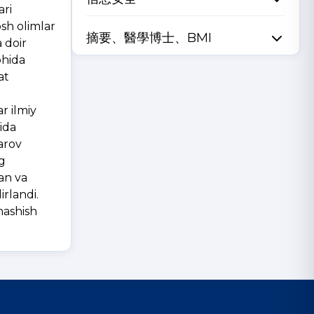
ari
osh olimlar
摘要、醫學博士、BMI
 doir
ohida
at
r ilmiy
ida
arov
ng
an va
rlandi.
nashish