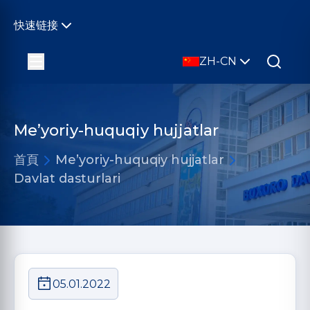
快速链接
ZH-CN
Me’yoriy-huquqiy hujjatlar
首頁
Me’yoriy-huquqiy hujjatlar
Davlat dasturlari
05.01.2022