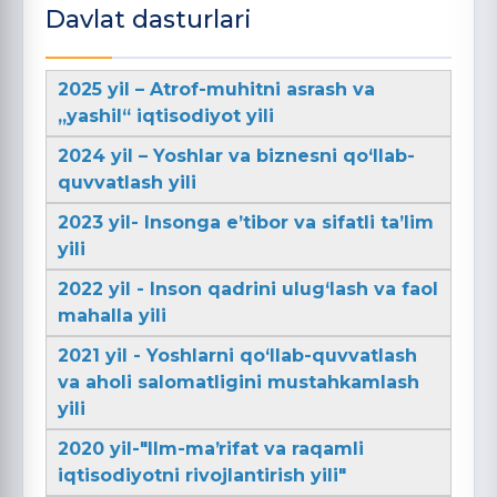
Davlat dasturlari
2025 yil – Atrof-muhitni asrash va
„yashil“ iqtisodiyot yili
2024 yil – Yoshlar va biznesni qo‘llab-
quvvatlash yili
2023 yil- Insonga e’tibor va sifatli ta’lim
yili
2022 yil - Inson qadrini ulug‘lash va faol
mahalla yili
2021 yil - Yoshlarni qo‘llab-quvvatlash
va aholi salomatligini mustahkamlash
yili
2020 yil-"Ilm-maʼrifat va raqamli
iqtisodiyotni rivojlantirish yili"