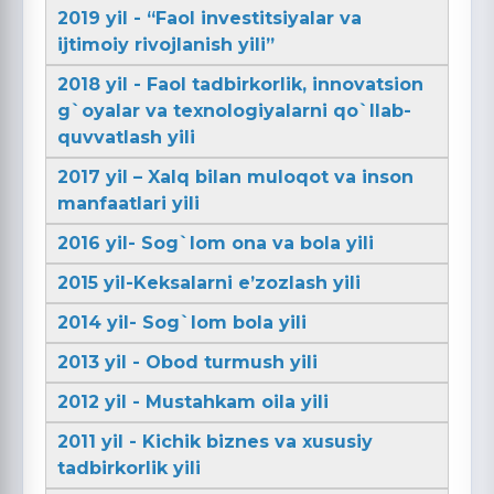
2019 yil - “Faol investitsiyalar va
ijtimoiy rivojlanish yili”
2018 yil - Faol tadbirkorlik, innovatsion
g`oyalar va texnologiyalarni qo`llab-
quvvatlash yili
2017 yil – Xalq bilan muloqot va inson
manfaatlari yili
2016 yil- Sog`lom ona va bola yili
2015 yil-Keksalarni e’zozlash yili
2014 yil- Sog`lom bola yili
2013 yil - Obod turmush yili
2012 yil - Mustahkam oila yili
2011 yil - Kichik biznes va xususiy
tadbirkorlik yili