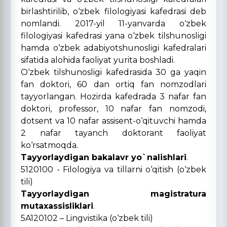
birlashtirilib, o‘zbek filologiyasi kafedrasi deb
nomlandi. 2017-yil 11-yanvarda o‘zbek
filologiyasi kafedrasi yana o‘zbek tilshunosligi
hamda o‘zbek adabiyotshunosligi kafedralari
sifatida alohida faoliyat yurita boshladi.
O‘zbek tilshunosligi kafedrasida 30 ga yaqin
fan doktori, 60 dan ortiq fan nomzodlari
tayyorlangan. Hozirda kafedrada 3 nafar fan
doktori, professor, 10 nafar fan nomzodi,
dotsent va 10 nafar assisent-o‘qituvchi hamda
2 nafar tayanch doktorant faoliyat
ko‘rsatmoqda.
Tayyorlaydigan bakalavr yo`nalishlari
.
5120100 - Filologiya va tillarni o‘qitish (o‘zbek
tili)
Tayyorlaydigan magistratura
mutaxassisliklari
.
5A120102 – Lingvistika (o‘zbek tili)