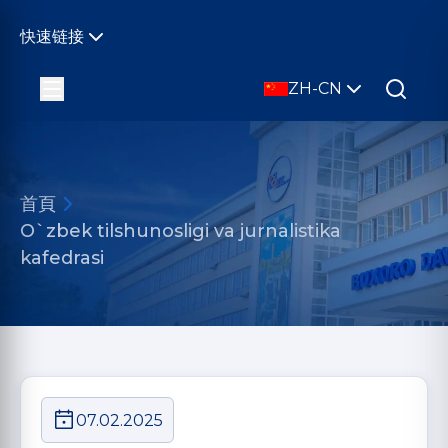
快速链接
ZH-CN
首頁
O`zbek tilshunosligi va jurnalistika
kafedrasi
07.02.2025