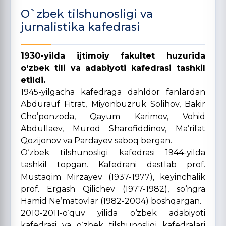
O`zbek tilshunosligi va
jurnalistika kafedrasi
1930-yilda ijtimoiy fakultet huzurida
o‘zbek tili va adabiyoti kafedrasi tashkil
etildi.
1945-yilgacha kafedraga dahldor fanlardan
Abdurauf Fitrat, Miyonbuzruk Solihov, Bakir
Cho’ponzoda, Qayum Karimov, Vohid
Abdullaev, Murod Sharofiddinov, Ma’rifat
Qozijonov va Pardayev saboq bergan.
O‘zbek tilshunosligi kafedrasi 1944-yilda
tashkil topgan. Kafedrani dastlab prof.
Mustaqim Mirzayev (1937-1977), keyinchalik
prof. Ergash Qilichev (1977-1982), so‘ngra
Hamid Ne’matovlar (1982-2004) boshqargan.
2010-2011-o‘quv yilida o‘zbek adabiyoti
kafedrasi va o‘zbek tilshunosligi kafedralari