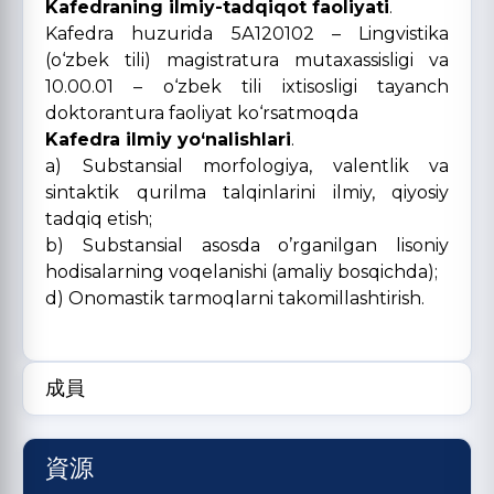
Kafedraning ilmiy-tadqiqot faoliyati
.
Kafedra huzurida 5А120102 – Lingvistika
(o‘zbek tili) magistratura mutaxassisligi va
10.00.01 – o‘zbek tili ixtisosligi tayanch
doktorantura faoliyat ko‘rsatmoqda
Kafedra ilmiy yo‘nalishlari
.
а) Substansial morfologiya, valentlik va
sintaktik qurilma talqinlarini ilmiy, qiyosiy
tadqiq etish;
b) Substansial asosda o’rganilgan lisoniy
hodisalarning voqelanishi (amaliy bosqichda);
d) Onomastik tarmoqlarni takomillashtirish.
成員
資源