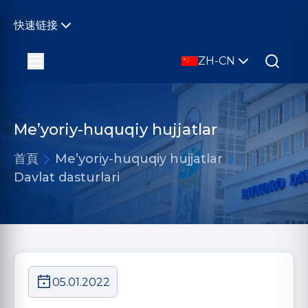
快速链接
ZH-CN
Me’yoriy-huquqiy hujjatlar
首頁
Me’yoriy-huquqiy hujjatlar
Davlat dasturlari
05.01.2022