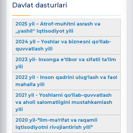
Davlat dasturlari
2025 yil – Atrof-muhitni asrash va
„yashil“ iqtisodiyot yili
2024 yil – Yoshlar va biznesni qo‘llab-
quvvatlash yili
2023 yil- Insonga e’tibor va sifatli ta’lim
yili
2022 yil - Inson qadrini ulug‘lash va faol
mahalla yili
2021 yil - Yoshlarni qo‘llab-quvvatlash
va aholi salomatligini mustahkamlash
yili
2020 yil-"Ilm-maʼrifat va raqamli
iqtisodiyotni rivojlantirish yili"