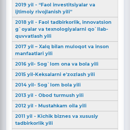
2019 yil - “Faol investitsiyalar va
ijtimoiy rivojlanish yili”
2018 yil - Faol tadbirkorlik, innovatsion
g`oyalar va texnologiyalarni qo`llab-
quvvatlash yili
2017 yil – Xalq bilan muloqot va inson
manfaatlari yili
2016 yil- Sog`lom ona va bola yili
2015 yil-Keksalarni e’zozlash yili
2014 yil- Sog`lom bola yili
2013 yil - Obod turmush yili
2012 yil - Mustahkam oila yili
2011 yil - Kichik biznes va xususiy
tadbirkorlik yili