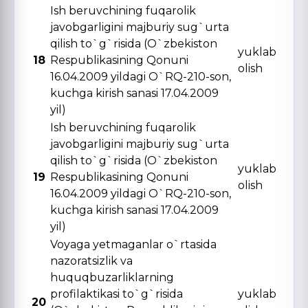
Ish beruvchining fuqarolik
javobgarligini majburiy sug`urta
qilish to`g`risida (O`zbekiston
yuklab
18
Respublikasining Qonuni
olish
16.04.2009 yildagi O`RQ-210-son,
kuchga kirish sanasi 17.04.2009
yil)
Ish beruvchining fuqarolik
javobgarligini majburiy sug`urta
qilish to`g`risida (O`zbekiston
yuklab
19
Respublikasining Qonuni
olish
16.04.2009 yildagi O`RQ-210-son,
kuchga kirish sanasi 17.04.2009
yil)
Voyaga yetmaganlar o`rtasida
nazoratsizlik va
huquqbuzarliklarning
profilaktikasi to`g`risida
yuklab
20