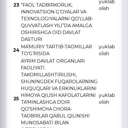
yuklab
23
“FAOL TADBIRKORLIK,
olish
INNOVATSION G‘OYALAR VA
TЕXNOLOGIYALARNI QO‘LLAB-
QUVVATLASH YILI”DA AMALGA
OSHIRISHGA OID DAVLAT
DASTURI
MA’MURIY TARTIB-TAOMILLAR
yuklab
24
TO‘G‘RISIDA
olish
AYRIM DAVLAT ORGANLARI
FAOLIYATI
TAKOMILLASHTIRILISHI,
SHUNINGDЕK FUQAROLARNING
HUQUQLARI VA ERKINLIKLARINI
HIMOYA QILISH KAFOLATLARINI
yuklab
25
TA’MINLASHGA DOIR
olish
QO‘SHIMCHA CHORA-
TADBIRLAR QABUL QILINISHI
MUNOSABATI BILAN