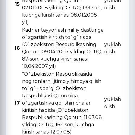
Respublikasining Qonuni
yuklab
15
07.01.2008 yildagi O`RQ-139-son,
olish
kuchga kirish sanasi 08.01.2008
yil)
Kadrlar tayyorlash milliy dasturiga
o`zgartish kiritish to`g`risida
(O`zbekiston Respublikasining
yuklab
16
Qonuni 09.04.2007 yildagi O`RQ-
olish
87-son, kuchga kirish sanasi
10.04.2007 yil)
“O`zbekiston Respublikasida
nogironlarni ijtimoiy himoya qilish
to`g`risida”gi O`zbekiston
Respublikasi Qonuniga
yuklab
17
o`zgartish va qo`shimchalar
olish
kiritish haqida (O`zbekiston
Respublikasining Qonuni 11.07.08
yildagi O`RQ-162-son, kuchga
kirish sanasi 12.07.08)