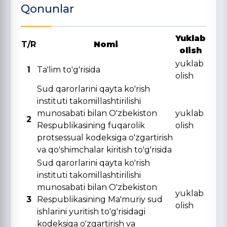
Qonunlar
Yuklab
T/R
Nomi
olish
yuklab
1
Ta'lim to'g'risida
olish
Sud qarorlarini qayta ko'rish
instituti takomillashtirilishi
munosabati bilan O'zbekiston
yuklab
2
Respublikasining fuqarolik
olish
protsessual kodeksiga o'zgartirish
va qo'shimchalar kiritish to'g'risida
Sud qarorlarini qayta ko'rish
instituti takomillashtirilishi
munosabati bilan O'zbekiston
yuklab
3
Respublikasining Ma'muriy sud
olish
ishlarini yuritish to'g'risidagi
kodeksiga o'zgartirish va