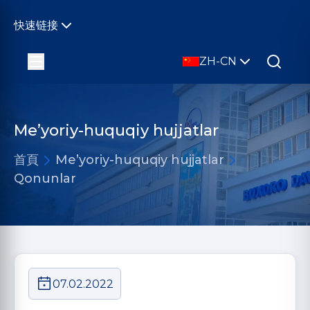
快速链接
ZH-CN
Me’yoriy-huquqiy hujjatlar
首頁
Me’yoriy-huquqiy hujjatlar
Qonunlar
07.02.2022