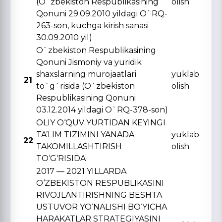
(O`zbekiston Respublikasining
olish
Qonuni 29.09.2010 yildagi O`RQ-
263-son, kuchga kirish sanasi
30.09.2010 yil)
O`zbekiston Respublikasining
Qonuni Jismoniy va yuridik
shaxslarning murojaatlari
yuklab
21
to`g`risida (O`zbekiston
olish
Respublikasining Qonuni
03.12.2014 yildagi O`RQ-378-son)
OLIY O‘QUV YURTIDAN KЕYINGI
TA’LIM TIZIMINI YANADA
yuklab
22
TAKOMILLASHTIRISH
olish
TO‘G‘RISIDA
2017 — 2021 YILLARDA
O‘ZBЕKISTON RЕSPUBLIKASINI
RIVOJLANTIRISHNING BЕSHTA
USTUVOR YO‘NALISHI BO‘YICHA
HARAKATLAR STRATЕGIYASINI