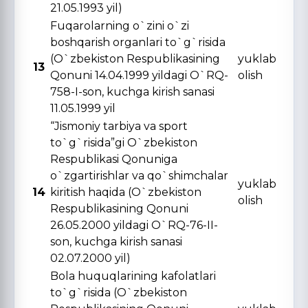
21.05.1993 yil)
Fuqarolarning o`zini o`zi
boshqarish organlari to`g`risida
(O`zbekiston Respublikasining
yuklab
13
Qonuni 14.04.1999 yildagi O`RQ-
olish
758-I-son, kuchga kirish sanasi
11.05.1999 yil
“Jismoniy tarbiya va sport
to`g`risida”gi O`zbekiston
Respublikasi Qonuniga
o`zgartirishlar va qo`shimchalar
yuklab
14
kiritish haqida (O`zbekiston
olish
Respublikasining Qonuni
26.05.2000 yildagi O`RQ-76-II-
son, kuchga kirish sanasi
02.07.2000 yil)
Bola huquqlarining kafolatlari
to`g`risida (O`zbekiston