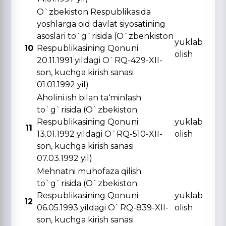
O`zbekiston Respublikasida
yoshlarga oid davlat siyosatining
asoslari to`g`risida (O`zbenkiston
yuklab
10
Respublikasining Qonuni
olish
20.11.1991 yildagi O`RQ-429-XII-
son, kuchga kirish sanasi
01.01.1992 yil)
Aholini ish bilan ta‘minlash
to`g`risida (O`zbekiston
Respublikasining Qonuni
yuklab
11
13.01.1992 yildagi O`RQ-510-XII-
olish
son, kuchga kirish sanasi
07.03.1992 yil)
Mehnatni muhofaza qilish
to`g`risida (O`zbekiston
Respublikasining Qonuni
yuklab
12
06.05.1993 yildagi O`RQ-839-XII-
olish
son, kuchga kirish sanasi