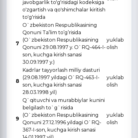
javobgarlik to'g'risidagi kodeksiga
o'zgartish va qo'shimchalar kiritish
to'g'risida
O`zbekiston Respublikasining
Qonuni Ta’lim to’g’risida
(O`zbekiston Respublikasining
yuklab
7
Qonuni 29.08.1997 y. O`RQ-464-I-
olish
son, kuchga kirish sanasi
30.09.1997 y.)
Kadrlar tayyorlash milliy dasturi
(29.08.1997 yildagi O`RQ-463-I-
yuklab
8
son, kuchga kirish sanasi
olish
28.03.1998 yil)
Q`qituvchi va murabbiylar kunini
belgilash to`g`risida
(O`zbekiston Respublikasining
yuklab
9
Qonuni 27.12.1996 yildagi O`RQ-
olish
367-I-son, kuchga kirish sanasi
14.01.1997 yil)