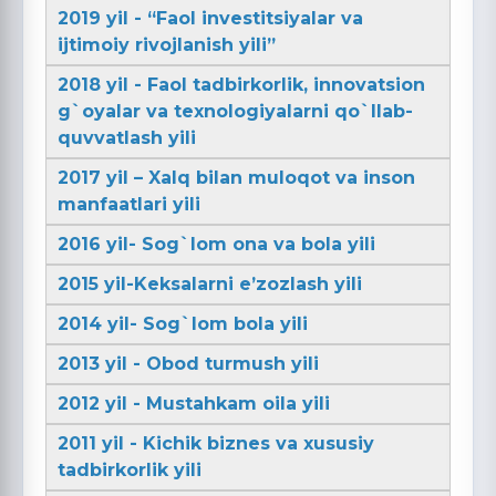
2019 yil - “Faol investitsiyalar va
ijtimoiy rivojlanish yili”
2018 yil - Faol tadbirkorlik, innovatsion
g`oyalar va texnologiyalarni qo`llab-
quvvatlash yili
2017 yil – Xalq bilan muloqot va inson
manfaatlari yili
2016 yil- Sog`lom ona va bola yili
2015 yil-Keksalarni e’zozlash yili
2014 yil- Sog`lom bola yili
2013 yil - Obod turmush yili
2012 yil - Mustahkam oila yili
2011 yil - Kichik biznes va xususiy
tadbirkorlik yili