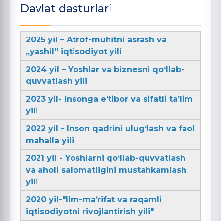
Davlat dasturlari
2025 yil – Atrof-muhitni asrash va
„yashil“ iqtisodiyot yili
2024 yil – Yoshlar va biznesni qo‘llab-
quvvatlash yili
2023 yil- Insonga e’tibor va sifatli ta’lim
yili
2022 yil - Inson qadrini ulug‘lash va faol
mahalla yili
2021 yil - Yoshlarni qo‘llab-quvvatlash
va aholi salomatligini mustahkamlash
yili
2020 yil-"Ilm-maʼrifat va raqamli
iqtisodiyotni rivojlantirish yili"