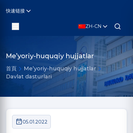
快速链接
ZH-CN
Me’yoriy-huquqiy hujjatlar
首頁
Me’yoriy-huquqiy hujjatlar
Davlat dasturlari
05.01.2022