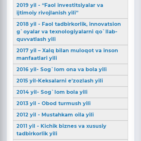
2019 yil - “Faol investitsiyalar va
ijtimoiy rivojlanish yili”
2018 yil - Faol tadbirkorlik, innovatsion
g`oyalar va texnologiyalarni qo`llab-
quvvatlash yili
2017 yil – Xalq bilan muloqot va inson
manfaatlari yili
2016 yil- Sog`lom ona va bola yili
2015 yil-Keksalarni e’zozlash yili
2014 yil- Sog`lom bola yili
2013 yil - Obod turmush yili
2012 yil - Mustahkam oila yili
2011 yil - Kichik biznes va xususiy
tadbirkorlik yili