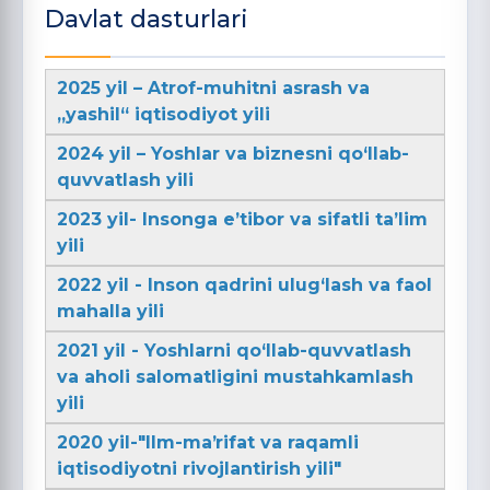
Davlat dasturlari
2025 yil – Atrof-muhitni asrash va
„yashil“ iqtisodiyot yili
2024 yil – Yoshlar va biznesni qo‘llab-
quvvatlash yili
2023 yil- Insonga e’tibor va sifatli ta’lim
yili
2022 yil - Inson qadrini ulug‘lash va faol
mahalla yili
2021 yil - Yoshlarni qo‘llab-quvvatlash
va aholi salomatligini mustahkamlash
yili
2020 yil-"Ilm-maʼrifat va raqamli
iqtisodiyotni rivojlantirish yili"