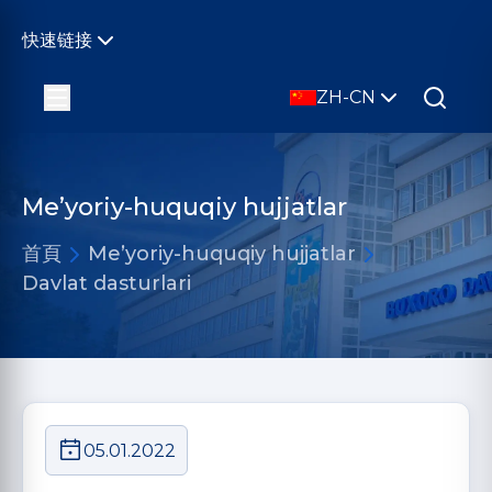
快速链接
ZH-CN
Me’yoriy-huquqiy hujjatlar
首頁
Me’yoriy-huquqiy hujjatlar
Davlat dasturlari
05.01.2022