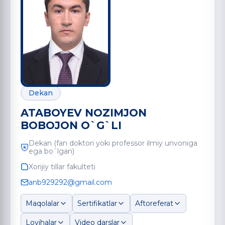
Dekan
ATABOYEV NOZIMJON
BOBOJON O`G`LI
Dekan (fan doktori yoki professor ilmiy unvoniga
ega bo`lgan)
Xorijiy tillar fakulteti
anb929292@gmail.com
Maqolalar
Sertifikatlar
Aftoreferat
Loyihalar
Video darslar