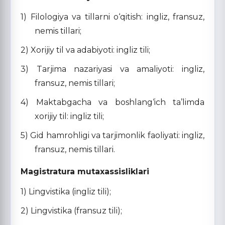
1) Filologiya va tillarni o‘qitish: ingliz, fransuz,
nemis tillari;
2) Xorijiy til va adabiyoti: ingliz tili;
3) Tarjima nazariyasi va amaliyoti: ingliz,
fransuz, nemis tillari;
4) Maktabgacha va boshlang‘ich ta’limda
xorijiy til: ingliz tili;
5) Gid hamrohligi va tarjimonlik faoliyati: ingliz,
fransuz, nemis tillari.
Magistratura mutaxassisliklari
1) Lingvistika (ingliz tili);
2) Lingvistika (fransuz tili);