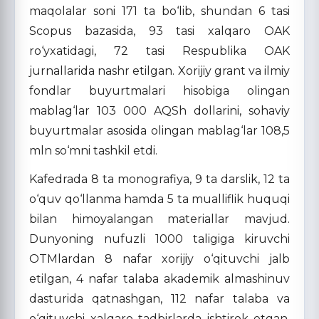
maqolalar soni 171 ta bo‘lib, shundan 6 tasi
Scopus bazasida, 93 tasi xalqaro OAK
ro‘yxatidagi, 72 tasi Respublika OAK
jurnallarida nashr etilgan. Xorijiy grant va ilmiy
fondlar buyurtmalari hisobiga olingan
mablag‘lar 103 000 AQSh dollarini, sohaviy
buyurtmalar asosida olingan mablag‘lar 108,5
mln so‘mni tashkil etdi.
Kafedrada 8 ta monografiya, 9 ta darslik, 12 ta
o‘quv qo‘llanma hamda 5 ta mualliflik huquqi
bilan himoyalangan materiallar mavjud.
Dunyoning nufuzli 1000 taligiga kiruvchi
OTMlardan 8 nafar xorijiy o‘qituvchi jalb
etilgan, 4 nafar talaba akademik almashinuv
dasturida qatnashgan, 112 nafar talaba va
o‘qituvchi xalqaro tadbirlarda ishtirok etgan.