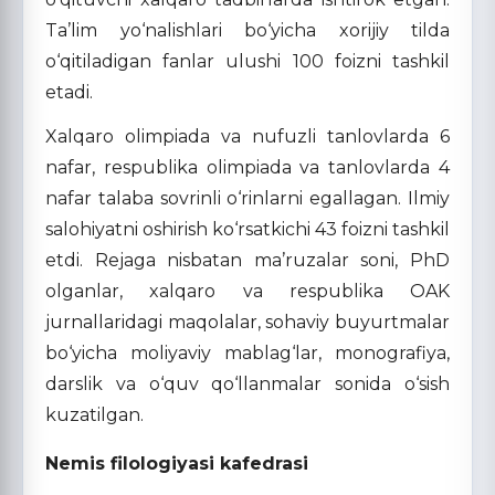
Ta’lim yo‘nalishlari bo‘yicha xorijiy tilda
o‘qitiladigan fanlar ulushi 100 foizni tashkil
etadi.
Xalqaro olimpiada va nufuzli tanlovlarda 6
nafar, respublika olimpiada va tanlovlarda 4
nafar talaba sovrinli o‘rinlarni egallagan. Ilmiy
salohiyatni oshirish ko‘rsatkichi 43 foizni tashkil
etdi. Rejaga nisbatan ma’ruzalar soni, PhD
olganlar, xalqaro va respublika OAK
jurnallaridagi maqolalar, sohaviy buyurtmalar
bo‘yicha moliyaviy mablag‘lar, monografiya,
darslik va o‘quv qo‘llanmalar sonida o‘sish
kuzatilgan.
Nemis filologiyasi kafedrasi