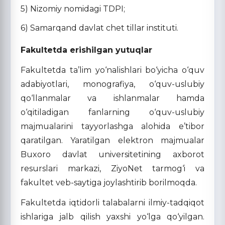
5) Nizomiy nomidagi TDPI;
6) Samarqand davlat chet tillar instituti.
Fakultetda erishilgan yutuqlar
Fakultetda ta’lim yo‘nalishlari bo‘yicha o‘quv
adabiyotlari, monografiya, o‘quv-uslubiy
qo‘llanmalar va ishlanmalar hamda
o‘qitiladigan fanlarning o‘quv-uslubiy
majmualarini tayyorlashga alohida e’tibor
qaratilgan. Yaratilgan elektron majmualar
Buxoro davlat universitetining axborot
resurslari markazi, ZiyoNet tarmog‘i va
fakultet veb-saytiga joylashtirib borilmoqda.
Fakultetda iqtidorli talabalarni ilmiy-tadqiqot
ishlariga jalb qilish yaxshi yo‘lga qo‘yilgan.