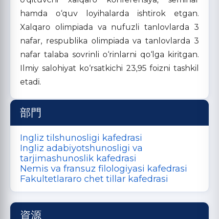
hamda o‘quv loyihalarda ishtirok etgan.
Xalqaro olimpiada va nufuzli tanlovlarda 3
nafar, respublika olimpiada va tanlovlarda 3
nafar talaba sovrinli o‘rinlarni qo‘lga kiritgan.
Ilmiy salohiyat ko‘rsatkichi 23,95 foizni tashkil
etadi.
部門
Ingliz tilshunosligi kafedrasi
Ingliz adabiyotshunosligi va
tarjimashunoslik kafedrasi
Nemis va fransuz filologiyasi kafedrasi
Fakultetlararo chet tillar kafedrasi
資源