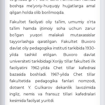
boshqa me’yoriy-huquqiy hujjatlarga amal
qilgan holda olib borilmoqda.
Fakultet faoliyati oliy ta’lim, umumiy o‘rta
ta’lim hamda ijtimoiy soha uchun zarur
bo‘lgan yuqori malakali mutaxassislar
tayyorlashga qaratilgan. Fakultet Buxoro
davlat oliy pedagogika instituti tarkibida 1930-
yilda tashkil etilgan. Buxoro davlat
universiteti tarkibidagi Xorijiy tillar fakulteti ilk
faoliyatini 1962-yilda Chet tillar kafedrasi
bazasida boshladi. 1967-yilda Chet tillar
fakultetida pedagogika fanlari nomzodi,
dotsent Y. Gulkarov dekanlik lavozimida
ingliz, nemis va fransuz tillari kafedralari
kesimida faoliyat yuritdi.