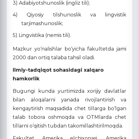
3) Adabiyotshunoslik (ingliz tili);
4) Qiyosiy tilshunoslik va lingvistik
tarjimashunoslik;
5) Lingvistika (nemis tili).
Mazkur yo‘nalishlar bo‘yicha fakultetda jami
2000 dan ortiq talaba tahsil oladi.
Ilmiy-tadqiqot sohasidagi xalqaro
hamkorlik
Bugungi kunda yurtimizda xorijiy davlatlar
bilan aloqalarni yanada rivojlantirish va
kengaytirish maqsadida chet tillarga bo‘lgan
talab tobora oshmoqda va OTMlarda chet
tillarni o‘qitish tubdan takomillashtirilmoqda.
Fakultet Amerika elchixonasi, Amerika