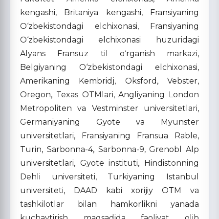
kengashi, Britaniya kengashi, Fransiyaning
O‘zbekistondagi elchixonasi, Fransiyaning
O‘zbekistondagi elchixonasi huzuridagi
Alyans Fransuz til o‘rganish markazi,
Belgiyaning O‘zbekistondagi elchixonasi,
Amerikaning Kembridj, Oksford, Vebster,
Oregon, Texas OTMlari, Angliyaning London
Metropoliten va Vestminster universitetlari,
Germaniyaning Gyote va Myunster
universitetlari, Fransiyaning Fransua Rable,
Turin, Sarbonna-4, Sarbonna-9, Grenobl Alp
universitetlari, Gyote instituti, Hindistonning
Dehli universiteti, Turkiyaning Istanbul
universiteti, DAAD kabi xorijiy OTM va
tashkilotlar bilan hamkorlikni yanada
kuchaytirish maqsadida faoliyat olib