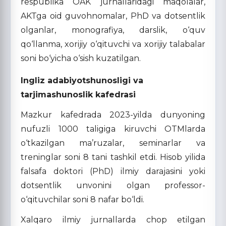
respublika OAK jurnallaridagi maqolalar,
AKTga oid guvohnomalar, PhD va dotsentlik
olganlar, monografiya, darslik, o‘quv
qo‘llanma, xorijiy o‘qituvchi va xorijiy talabalar
soni bo‘yicha o‘sish kuzatilgan.
Ingliz adabiyotshunosligi va
tarjimashunoslik kafedrasi
Mazkur kafedrada 2023-yilda dunyoning
nufuzli 1000 taligiga kiruvchi OTMlarda
o‘tkazilgan ma’ruzalar, seminarlar va
treninglar soni 8 tani tashkil etdi. Hisob yilida
falsafa doktori (PhD) ilmiy darajasini yoki
dotsentlik unvonini olgan professor-
o‘qituvchilar soni 8 nafar bo‘ldi.
Xalqaro ilmiy jurnallarda chop etilgan