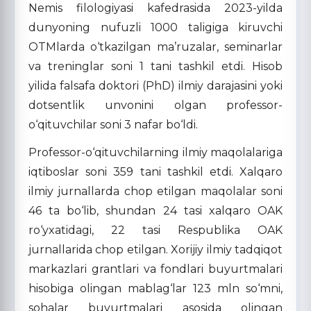
Nemis filologiyasi kafedrasida 2023-yilda
dunyoning nufuzli 1000 taligiga kiruvchi
OTMlarda o‘tkazilgan ma’ruzalar, seminarlar
va treninglar soni 1 tani tashkil etdi. Hisob
yilida falsafa doktori (PhD) ilmiy darajasini yoki
dotsentlik unvonini olgan professor-
o‘qituvchilar soni 3 nafar bo‘ldi.
Professor-o‘qituvchilarning ilmiy maqolalariga
iqtiboslar soni 359 tani tashkil etdi. Xalqaro
ilmiy jurnallarda chop etilgan maqolalar soni
46 ta bo‘lib, shundan 24 tasi xalqaro OAK
ro‘yxatidagi, 22 tasi Respublika OAK
jurnallarida chop etilgan. Xorijiy ilmiy tadqiqot
markazlari grantlari va fondlari buyurtmalari
hisobiga olingan mablag‘lar 123 mln so‘mni,
sohalar buyurtmalari asosida olingan