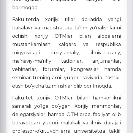
bormoqda.
Fakultetda xorijiy tillar doirasida yangi
bakalavr va magistratura ta’lim yo‘nalishlarini
ochish, xorijiy OTMlar bilan aloqalarni
mustahkamlash, xalqaro va respublika
miqyosidagi ilmiy-amaliy, ilmiy-nazariy,
ma’naviy-ma’rifiy tadbirlar, anjumanlar,
vebinarlar, forumlar, kongresslar hamda
seminar-treninglarni yuqori saviyada tashkil
etish bo‘yicha tizimli ishlar olib borilmoqda.
Fakultet xorijiy OTMlar bilan hamkorlikni
samarali yo‘lga qo‘ygan. Xorijiy mehmonlar,
delegatsiyalar hamda OTMlarda faoliyat olib
borayotgan yuqori malakali va ilmiy darajali
professor-o‘qituvchilarni universitetga taklif