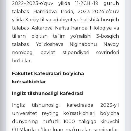
2022–2023-o‘quv yilida 11-2CHI-19 guruh
talabasi Hamidova Iroda, 2023–2024-o‘quv
yilida Xorijiy til va adabiyot yo‘nalishi 4-bosqich
talabasi Askarova Nafisa hamda Filologiya va
tillarni o‘qitish ta’lim yo‘nalishi 3-bosqich
talabasi Yo‘ldosheva Niginabonu Navoiy
nomidagi davlat stipendiyasi sovrindori
bo‘ldilar.
Fakultet kafedralari bo‘yicha
ko‘rsatkichlar
Ingliz tilshunosligi kafedrasi
Ingliz tilshunosligi kafedrasida 2023-yil
universitet reyting ko‘rsatkichlari bo‘yicha
dunyoning nufuzli 1000 taligiga kiruvchi
OTMlarda o‘tkazilgan ma’ruzalar, seminarlar,