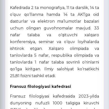
Kafedrada 2 ta monografiya, 11 ta darslik, 14 ta
o‘quv qo‘llanma hamda 14 ta AKTga oid
dasturlar va elektron ma’lumotlar bazalari
uchun olingan guvohnomalar mavjud. 33
nafar talaba va o‘qituvchi xalqaro
konferensiya, seminar va o‘quv loyihalarda
ishtirok etgan. Xalqaro olimpiada va
tanlovlarda 5 nafar, respublika olimpiada va
tanlovlarda 1 nafar talaba sovrinli o‘rinlarni
qo‘lga kiritgan. Ilmiy salohiyat ko‘rsatkichi
25,81 foizni tashkil etadi.
Fransuz filologiyasi kafedrasi
Fransuz filologiyasi kafedrasida 2023-yilda
dunyoning nufuzli 1000 taligiga kiruvchi