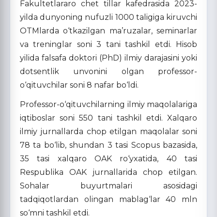
Fakultetlararo chet tillar kafedrasida 2023-
yilda dunyoning nufuzli 1000 taligiga kiruvchi
OTMlarda o‘tkazilgan ma’ruzalar, seminarlar
va treninglar soni 3 tani tashkil etdi. Hisob
yilida falsafa doktori (PhD) ilmiy darajasini yoki
dotsentlik unvonini olgan professor-
o‘qituvchilar soni 8 nafar bo‘ldi.
Professor-o‘qituvchilarning ilmiy maqolalariga
iqtiboslar soni 550 tani tashkil etdi. Xalqaro
ilmiy jurnallarda chop etilgan maqolalar soni
78 ta bo‘lib, shundan 3 tasi Scopus bazasida,
35 tasi xalqaro OAK ro‘yxatida, 40 tasi
Respublika OAK jurnallarida chop etilgan.
Sohalar buyurtmalari asosidagi
tadqiqotlardan olingan mablag‘lar 40 mln
so‘mni tashkil etdi.