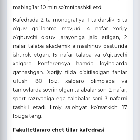
mablag‘lar 10 mln so‘mni tashkil etdi.
Kafedrada 2 ta monografiya, 1 ta darslik, 5 ta
o‘quv qo‘llanma mavjud. 4 nafar xorijiy
o‘qituvchi o‘quv jarayoniga jalb etilgan, 2
nafar talaba akademik almashinuv dasturida
ishtirok etgan, 15 nafar talaba va o‘qituvchi
xalqaro konferensiya hamda loyihalarda
qatnashgan. Xorijiy tilda o‘qitiladigan fanlar
ulushi 80 foiz, xalqaro olimpiada va
tanlovlarda sovrin olgan talabalar soni 2 nafar,
sport razryadiga ega talabalar soni 3 nafarni
tashkil etadi. Ilmiy salohiyat ko‘rsatkichi 17
foizga teng.
Fakultetlararo chet tillar kafedrasi