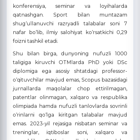
konferensiya, seminar va loyihalarda
qatnashgan. Sport bilan muntazam
shug‘ullanuvchi razryadli talabalar soni 7
nafar bo‘lib, ilmiy salohiyat ko‘rsatkichi 0,29
foizni tashkil etadi.
Shu bilan birga, dunyoning nufuzli 1000
taligiga kiruvchi OTMlarda PhD yoki DSc
diplomiga ega asosiy shtatdagi professor-
o‘qituvchilar mavjud emas, Scopus bazasidagi
jurnallarda maqolalar chop ettirilmagan,
patentlar olinmagan, xalqaro va respublika
olimpiada hamda nufuzli tanlovlarda sovrinli
o‘rinlarni qo‘lga kiritgan talabalar mavjud
emas. 2023-yil rejasiga nisbatan seminar va
treninglar, iqtiboslar soni, xalqaro va