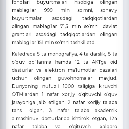
fondlari buyurtmalari hisobiga olingan
mablag‘lar 999 mln so‘mni, sohaviy
buyurtmalar asosidagi tadqiqotlardan
olingan mablag‘lar 71,5 mln so‘mni, davlat
grantlari asosidagi tadqiqotlardan olingan
mablag‘lar 151 mln so‘mni tashkil etdi.
Kafedrada 5 ta monografiya, 4 ta darslik, 8 ta
o‘quv qo‘llanma hamda 12 ta AKTga oid
dasturlar va elektron ma’lumotlar bazalari
uchun olingan guvohnomalar mavjud.
Dunyoning nufuzli 1000 taligiga kiruvchi
OTMlardan 1 nafar xorijiy o‘qituvchi o‘quv
jarayoniga jalb etilgan, 2 nafar xorijiy talaba
tahsil olgan, 3 nafar talaba akademik
almashinuv dasturlarida ishtirok etgan, 124
nafar talaba va o‘qituvchi xalqaro