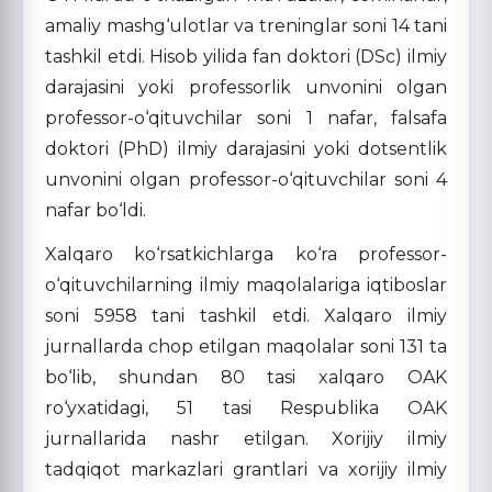
amaliy mashg‘ulotlar va treninglar soni 14 tani
tashkil etdi. Hisob yilida fan doktori (DSc) ilmiy
darajasini yoki professorlik unvonini olgan
professor-o‘qituvchilar soni 1 nafar, falsafa
doktori (PhD) ilmiy darajasini yoki dotsentlik
unvonini olgan professor-o‘qituvchilar soni 4
nafar bo‘ldi.
Xalqaro ko‘rsatkichlarga ko‘ra professor-
o‘qituvchilarning ilmiy maqolalariga iqtiboslar
soni 5958 tani tashkil etdi. Xalqaro ilmiy
jurnallarda chop etilgan maqolalar soni 131 ta
bo‘lib, shundan 80 tasi xalqaro OAK
ro‘yxatidagi, 51 tasi Respublika OAK
jurnallarida nashr etilgan. Xorijiy ilmiy
tadqiqot markazlari grantlari va xorijiy ilmiy