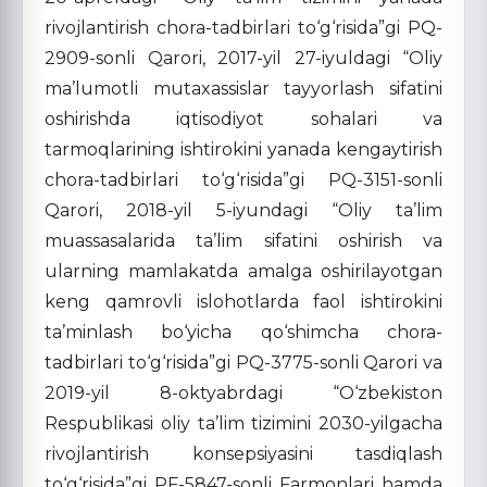
rivojlantirish chora-tadbirlari to‘g‘risida”gi PQ-
2909-sonli Qarori, 2017-yil 27-iyuldagi “Oliy
ma’lumotli mutaxassislar tayyorlash sifatini
oshirishda iqtisodiyot sohalari va
tarmoqlarining ishtirokini yanada kengaytirish
chora-tadbirlari to‘g‘risida”gi PQ-3151-sonli
Qarori, 2018-yil 5-iyundagi “Oliy ta’lim
muassasalarida ta’lim sifatini oshirish va
ularning mamlakatda amalga oshirilayotgan
keng qamrovli islohotlarda faol ishtirokini
ta’minlash bo‘yicha qo‘shimcha chora-
tadbirlari to‘g‘risida”gi PQ-3775-sonli Qarori va
2019-yil 8-oktyabrdagi “O‘zbekiston
Respublikasi oliy ta’lim tizimini 2030-yilgacha
rivojlantirish konsepsiyasini tasdiqlash
to‘g‘risida”gi PF-5847-sonli Farmonlari hamda