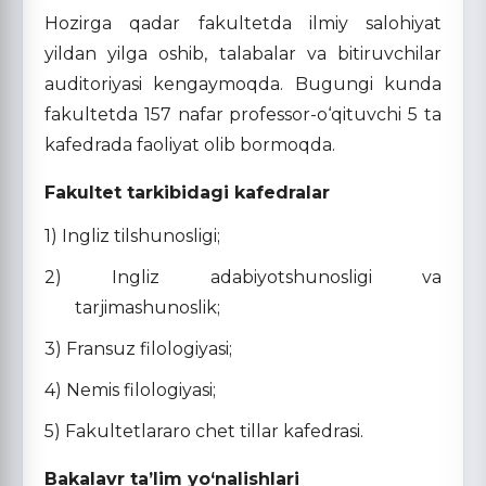
Hozirga qadar fakultetda ilmiy salohiyat
yildan yilga oshib, talabalar va bitiruvchilar
auditoriyasi kengaymoqda. Bugungi kunda
fakultetda 157 nafar professor-o‘qituvchi 5 ta
kafedrada faoliyat olib bormoqda.
Fakultet tarkibidagi kafedralar
1) Ingliz tilshunosligi;
2) Ingliz adabiyotshunosligi va
tarjimashunoslik;
3) Fransuz filologiyasi;
4) Nemis filologiyasi;
5) Fakultetlararo chet tillar kafedrasi.
Bakalavr ta’lim yo‘nalishlari