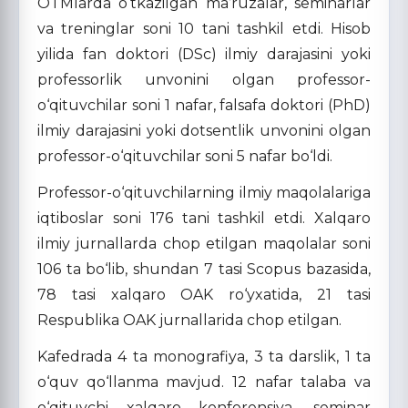
OTMlarda o‘tkazilgan ma’ruzalar, seminarlar
va treninglar soni 10 tani tashkil etdi. Hisob
yilida fan doktori (DSc) ilmiy darajasini yoki
professorlik unvonini olgan professor-
o‘qituvchilar soni 1 nafar, falsafa doktori (PhD)
ilmiy darajasini yoki dotsentlik unvonini olgan
professor-o‘qituvchilar soni 5 nafar bo‘ldi.
Professor-o‘qituvchilarning ilmiy maqolalariga
iqtiboslar soni 176 tani tashkil etdi. Xalqaro
ilmiy jurnallarda chop etilgan maqolalar soni
106 ta bo‘lib, shundan 7 tasi Scopus bazasida,
78 tasi xalqaro OAK ro‘yxatida, 21 tasi
Respublika OAK jurnallarida chop etilgan.
Kafedrada 4 ta monografiya, 3 ta darslik, 1 ta
o‘quv qo‘llanma mavjud. 12 nafar talaba va
o‘qituvchi xalqaro konferensiya, seminar