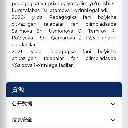
pedagogika va psixologiya ta’lim yo‘nalishi 4-
kurs talabasi D.Hotamova 1-o‘rinni egalladi.
2020- yilda Pedagogika fani bo‘yicha
o‘tkazilgan talabalar fan olimpiadasida
Salimova Sh., Usmonova O., Temirov R.,
Ro‘ziyeva Sh., Qamarova Z. 1,2,3-o‘rinlarni
egalladilar.
2021- yilda Pedagogika fani bo‘yicha
o‘tkazilgan talabalar fan olimpiadasida
Y.Saidova 1-o‘rini egalladilar.
資源
公开数据
信息安全