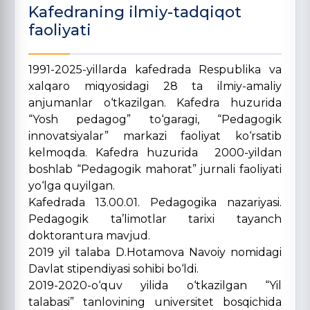
Kafedraning ilmiy-tadqiqot
faoliyati
1991-2025-yillarda kafedrada Respublika va
xalqaro miqyosidagi 28 ta ilmiy-amaliy
anjumanlar o‘tkazilgan. Kafedra huzurida
“Yosh pedagog” to‘garagi, “Pedagogik
innovatsiyalar” markazi faoliyat ko‘rsatib
kelmoqda. Kafedra huzurida 2000-yildan
boshlab “Pedagogik mahorat” jurnali faoliyati
yo‘lga quyilgan.
Kafedrada 13.00.01. Pedagogika nazariyasi.
Pedagogik ta’limotlar tarixi tayanch
doktorantura mavjud.
2019 yil talaba D.Hotamova Navoiy nomidagi
Davlat stipendiyasi sohibi bo‘ldi.
2019-2020-o‘quv yilida o‘tkazilgan “Yil
talabasi” tanlovining universitet bosqichida