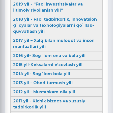
2019 yil - “Faol investitsiyalar va
ijtimoiy rivojlanish yili”
2018 yil - Faol tadbirkorlik, innovatsion
g`oyalar va texnologiyalarni qo`llab-
quvvatlash yili
2017 yil – Xalq bilan muloqot va inson
manfaatlari yili
2016 yil- Sog`lom ona va bola yili
2015 yil-Keksalarni e’zozlash yili
2014 yil- Sog`lom bola yili
2013 yil - Obod turmush yili
2012 yil - Mustahkam oila yili
2011 yil - Kichik biznes va xususiy
tadbirkorlik yili