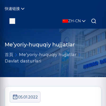
快速链接
ZH-CN
Me’yoriy-huquqiy hujjatlar
首頁
Me’yoriy-huquqiy hujjatlar
Davlat dasturlari
05.01.2022