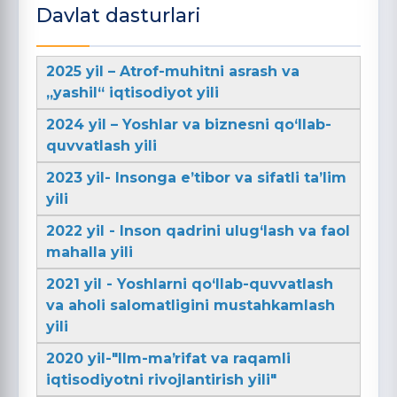
Davlat dasturlari
2025 yil – Atrof-muhitni asrash va
„yashil“ iqtisodiyot yili
2024 yil – Yoshlar va biznesni qo‘llab-
quvvatlash yili
2023 yil- Insonga e’tibor va sifatli ta’lim
yili
2022 yil - Inson qadrini ulug‘lash va faol
mahalla yili
2021 yil - Yoshlarni qo‘llab-quvvatlash
va aholi salomatligini mustahkamlash
yili
2020 yil-"Ilm-maʼrifat va raqamli
iqtisodiyotni rivojlantirish yili"