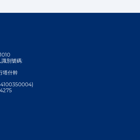
1010
稅人識別號碼:
行塔什幹
4100350004)
4275