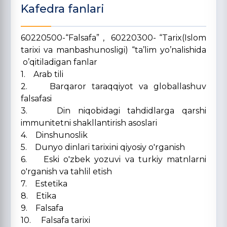
Kafedra fanlari
60220500-“Falsafa” , 60220300- “Tarix(Islom
tarixi va manbashunosligi) “ta’lim yo’nalishida
o’qitiladigan fanlar
1. Arab tili
2. Barqaror taraqqiyot va globallashuv
falsafasi
3. Din niqobidagi tahdidlarga qarshi
immunitetni shakllantirish asoslari
4. Dinshunoslik
5. Dunyo dinlari tarixini qiyosiy o'rganish
6. Eski o'zbek yozuvi va turkiy matnlarni
o'rganish va tahlil etish
7. Estetika
8. Etika
9. Falsafa
10. Falsafa tarixi