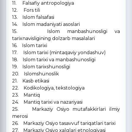
11. Falsafiy antropologiya
12. Fors tili
13. Islom falsafasi
14. Islom madaniyati asoslari
15. Islom manbashunosligi va
tarixnavisligining dolzarb masalalari
16. Islom tarixi
17. Islom tarixi (mintaqaviy yondashuv)
18. Islom tarixi va manbashunosligi
19. Islom tarixshunosligi
20. Islomshunoslik
21. Kasb etikasi
22. Kodikologiya, tekstologiya
23. Mantiq
24. Mantiq tarixi va nazariyasi
25. Markaziy Osiyo mutafakkirlari ilmiy
merosi
26. Markaziy Osiyo tasavvuf tariqatlari tarixi
27. Markaziy Osiyo xalqlari etnologiyasi