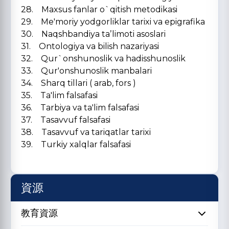
28. Maxsus fanlar o`qitish metodikasi
29. Me'moriy yodgorliklar tarixi va epigrafika
30. Naqshbandiya taʼlimoti asoslari
31. Ontologiya va bilish nazariyasi
32. Qur`onshunoslik va hadisshunoslik
33. Qur'onshunoslik manbalari
34. Sharq tillari ( arab, fors )
35. Ta'lim falsafasi
36. Tarbiya va ta'lim falsafasi
37. Tasavvuf falsafasi
38. Tasavvuf va tariqatlar tarixi
39. Turkiy xalqlar falsafasi
資源
教育資源