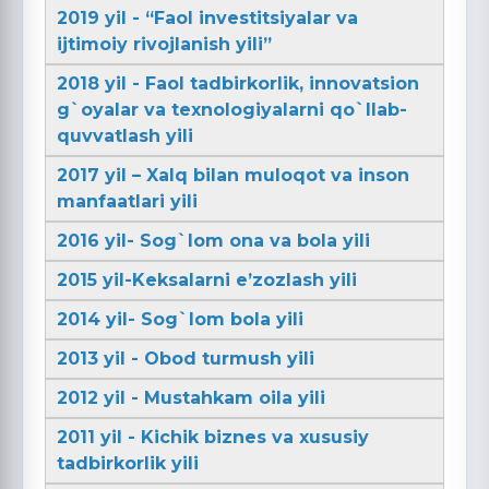
2019 yil - “Faol investitsiyalar va
ijtimoiy rivojlanish yili”
2018 yil - Faol tadbirkorlik, innovatsion
g`oyalar va texnologiyalarni qo`llab-
quvvatlash yili
2017 yil – Xalq bilan muloqot va inson
manfaatlari yili
2016 yil- Sog`lom ona va bola yili
2015 yil-Keksalarni e’zozlash yili
2014 yil- Sog`lom bola yili
2013 yil - Obod turmush yili
2012 yil - Mustahkam oila yili
2011 yil - Kichik biznes va xususiy
tadbirkorlik yili