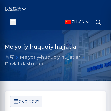
快速链接
ZH-CN
Me’yoriy-huquqiy hujjatlar
首頁
Me’yoriy-huquqiy hujjatlar
Davlat dasturlari
05.01.2022