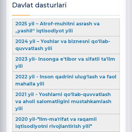
Davlat dasturlari
2025 yil – Atrof-muhitni asrash va
„yashil“ iqtisodiyot yili
2024 yil – Yoshlar va biznesni qo‘llab-
quvvatlash yili
2023 yil- Insonga e’tibor va sifatli ta’lim
yili
2022 yil - Inson qadrini ulug‘lash va faol
mahalla yili
2021 yil - Yoshlarni qo‘llab-quvvatlash
va aholi salomatligini mustahkamlash
yili
2020 yil-"Ilm-maʼrifat va raqamli
iqtisodiyotni rivojlantirish yili"