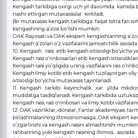
Kengash tarkibiga oxirgi uch yil davomida kamida be
nashr ettirgan mutaxassislar kiritiladi.
Bir mutaxassis kengash tarkibiga faqat bitta fan sohas
kengashning aʼzosi boʼlishi mumkin.
OАK Rayosati va OАK ekspert kengashlarining aʼzolar
Kengash aʼzolari oʼz vazifalarini jamoatchilik asosida 
10. Kengash raisi etib kengash ixtisosligi boʼyicha
Kengash raisi oʼrinbosarlari etib kengash ixtisoslikla
Kengash raisi yoʼqligida uning vazifalarini rais oʼrinbo
Kengash ilmiy kotibi etib kengash tuzilayotgan oliy
ixtisosligi boʼyicha mutaxassis tayinlanadi.
11. Kengash tarkibi keyinchalik xar yilda mikdoriy 
muddatga tasdiqlanadi. Kengash tarkibida uzluksiz
Kengash raisi, rais oʼrinbosari va ilmiy kotibi vazifal
12. OAK vazirliklar, idoralar, Fanlar akademiyasi, t
birlashmalarining iltimosnomasiga, OАK ekspert keng
oʼzgartirishi va kengash raisini almashtirishi mumkin
rahbarining yoki kengash raisining iltimosi asosida 