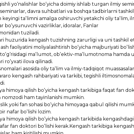
ishli yoʼnalishlar boʼyicha doimiy ishlab turgan ilmiy semi
eminarlar, davra suhbatlari va boshqa tadbirlarni tashkil 
 keyingi taʼlimni amalga oshiruvchi yetakchi oliy taʼlim, il
boʼysunuvchi vazirliklar, idoralar, Fanlar
onidan tuziladi.
ari huzurida kengash tuzishning zarurligi va uni tashkil e
 faoliyatini moliyalashtirish boʼyicha majburiyati boʼlish
 toʼgʼrisidagi maʼlumot, obʼektiv-maʼlumotnoma hamda 
 roʼyxati ilova qilinadi.
osnomalari asosida oliy taʼlim va ilmiy-tadqiqot muassasala
aro kengash rahbariyati va tarkibi, tegishli iltimosnomal
di.
siya himoya qilish boʼyicha kengash tarkibiga faqat fan dok
 fan nomzodi ham tayinlanishi mumkin.
isoslik yoki fan sohasi boʼyicha himoyaga qabul qilishi mumk
r nafar boʼlishi lozim.
tsiya himoya qilish boʼyicha kengash tarkibida kengashdagi
nafar fan doktori boʼlishi kerak.Kengash tarkibiga kengas
slar ham kiritilishi mumkin.