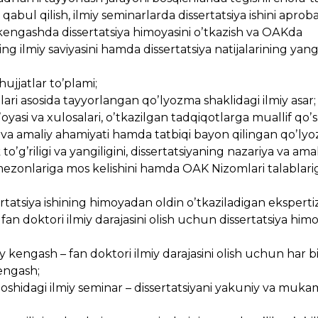
 qabul qilish, ilmiy seminarlarda dissertatsiya ishini apro
iy kengashda dissertatsiya himoyasini oʼtkazish va OАKda
ng ilmiy saviyasini hamda dissertatsiya natijalarining yangi
hujjatlar toʼplami;
shlari asosida tayyorlangan qoʼlyozma shaklidagi ilmiy asar;
gʼoyasi va xulosalari, oʼtkazilgan tadqiqotlarga muallif qo
igi va amaliy ahamiyati hamda tatbiqi bayon qilingan qoʼly
 toʼgʼriligi va yangiligini, dissertatsiyaning nazariya va ama
 mezonlariga mos kelishini hamda OАK Nizomlari talablari
ertatsiya ishining himoyadan oldin oʼtkaziladigan ekspertiz
 fan doktori ilmiy darajasini olish uchun dissertatsiya himo
iy kengash – fan doktori ilmiy darajasini olish uchun har b
engash;
 qoshidagi ilmiy seminar – dissertatsiyani yakuniy va muk