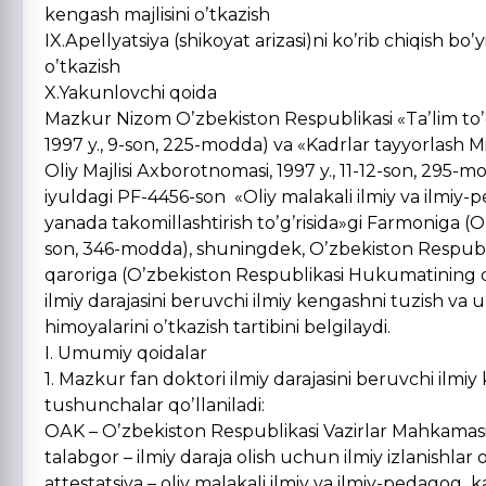
kengash majlisini oʼtkazish
IX.Аpellyatsiya (shikoyat arizasi)ni koʼrib chiqish bo
oʼtkazish
X.Yakunlovchi qoida
Mazkur Nizom Oʼzbekiston Respublikasi «Taʼlim toʼgʼ
1997 y., 9-son, 225-modda) va «Kadrlar tayyorlash Mi
Oliy Majlisi Аxborotnomasi, 1997 y., 11-12-son, 295
iyuldagi PF-4456-son «Oliy malakali ilmiy va ilmiy-p
yanada takomillashtirish toʼgʼrisida»gi Farmoniga (
son, 346-modda), shuningdek, Oʼzbekiston Respubli
qaroriga (Oʼzbekiston Respublikasi Hukumatining qa
ilmiy darajasini beruvchi ilmiy kengashni tuzish va uni
himoyalarini oʼtkazish tartibini belgilaydi.
I. Umumiy qoidalar
1. Mazkur fan doktori ilmiy darajasini beruvchi ilmi
tushunchalar qoʼllaniladi:
OАK – Oʼzbekiston Respublikasi Vazirlar Mahkamasi h
talabgor – ilmiy daraja olish uchun ilmiy izlanishlar
attestatsiya – oliy malakali ilmiy va ilmiy-pedagog k