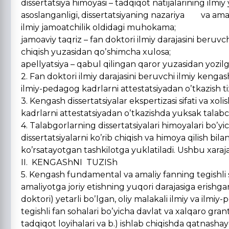
dissertatsiya himoyasi – tadqiqot natijalarining ilmiy 
asoslanganligi, dissertatsiyaning nazariya va amal
ilmiy jamoatchilik oldidagi muhokama;
jamoaviy taqriz – fan doktori ilmiy darajasini beru
chiqish yuzasidan qoʼshimcha xulosa;
apellyatsiya – qabul qilingan qaror yuzasidan yozilga
2. Fan doktori ilmiy darajasini beruvchi ilmiy kengash
ilmiy-pedagog kadrlarni attestatsiyadan oʼtkazish tiz
3. Kengash dissertatsiyalar ekspertizasi sifati va xol
kadrlarni attestatsiyadan oʼtkazishda yuksak talabch
4. Talabgorlarning dissertatsiyalari himoyalari boʼyic
dissertatsiyalarni koʼrib chiqish va himoya qilish bil
koʼrsatayotgan tashkilotga yuklatiladi. Ushbu xaraja
II. KENGАShNI TUZISh
5. Kengash fundamental va amaliy fanning tegishli s
amaliyotga joriy etishning yuqori darajasiga erishgan,
doktori) yetarli boʼlgan, oliy malakali ilmiy va ilmi
tegishli fan sohalari boʼyicha davlat va xalqaro grantl
tadqiqot loyihalari va b.) ishlab chiqishda qatnash