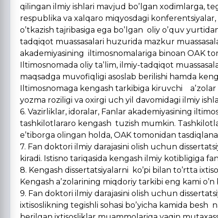
qilingan ilmiy ishlari mavjud boʼlgan xodimlarga, teg
respublika va xalqaro miqyosdagi konferentsiyalar, s
oʼtkazish tajribasiga ega boʼlgan oliy oʼquv yurtidan
tadqiqot muassasalari huzurida mazkur muassasalar 
akademiyasining iltimosnomalariga binoan OАK tom
Iltimosnomada oliy taʼlim, ilmiy-tadqiqot muassasal
maqsadga muvofiqligi asoslab berilishi hamda kengash
Iltimosnomaga kengash tarkibiga kiruvchi aʼzolar
yozma roziligi va oxirgi uch yil davomidagi ilmiy ishlari
6. Vazirliklar, idoralar, Fanlar akademiyasining iltim
tashkilotlararo kengash tuzish mumkin. Tashkilotlar
eʼtiborga olingan holda, OAK tomonidan tasdiqlana
7. Fan doktori ilmiy darajasini olish uchun dissertat
kiradi. Istisno tariqasida kengash ilmiy kotibligiga
8. Kengash dissertatsiyalarni koʼpi bilan toʼrtta ixt
Kengash aʼzolarining miqdoriy tarkibi eng kami oʼn bi
9. Fan doktori ilmiy darajasini olish uchun disserta
ixtisoslikning tegishli sohasi boʼyicha kamida besh 
berilgan ixtisosliklar muammolariga yaqin mutaxassi