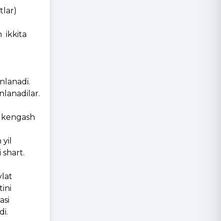
tlar)
n ikkita
nlanadi.
nlanadilar.
an kengash
 yil
 shart.
vlat
ini
asi
di.