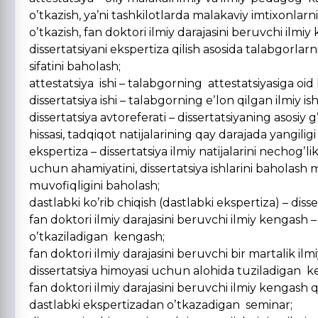
oʼtkazish, yaʼni tashkilotlarda malakaviy imtixonlarni
oʼtkazish, fan doktori ilmiy darajasini beruvchi ilm
dissertatsiyani ekspertiza qilish asosida talabgorlarni
sifatini baholash;
attestatsiya ishi – talabgorning attestatsiyasiga oid 
dissertatsiya ishi – talabgorning eʼlon qilgan ilmiy i
dissertatsiya avtoreferati – dissertatsiyaning asosiy 
hissasi, tadqiqot natijalarining qay darajada yangil
ekspertiza – dissertatsiya ilmiy natijalarini nechogʼlik
uchun ahamiyatini, dissertatsiya ishlarini baholash
muvofiqligini baholash;
dastlabki koʼrib chiqish (dastlabki ekspertiza) – diss
fan doktori ilmiy darajasini beruvchi ilmiy kengash –
oʼtkaziladigan kengash;
fan doktori ilmiy darajasini beruvchi bir martalik ilm
dissertatsiya himoyasi uchun alohida tuziladigan k
fan doktori ilmiy darajasini beruvchi ilmiy kengash
dastlabki ekspertizadan oʼtkazadigan seminar;