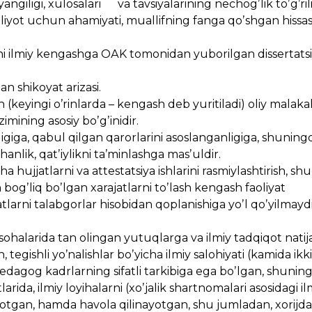
yangiligi, xulosalari va tavsiyalarining nechogʼlik toʼgʼril
iyot uchun ahamiyati, muallifning fanga qoʼshgan hissas
vchi ilmiy kengashga OАK tomonidan yuborilgan dissertatsi
n shikoyat arizasi.
 (keyingi oʼrinlarda – kengash deb yuritiladi) oliy malakali
imining asosiy boʼgʼinidir.
isligiga, qabul qilgan qarorlarini asoslanganligiga, shuning
anlik, qatʼiylikni taʼminlashga masʼuldir.
ha hujjatlarni va attestatsiya ishlarini rasmiylashtirish, s
an bogʼliq boʼlgan xarajatlarni toʼlash kengash faoliyat
tlarni talabgorlar hisobidan qoplanishiga yoʼl qoʼyilmaydi
ohalarida tan olingan yutuqlarga va ilmiy tadqiqot natija
 tegishli yoʼnalishlar boʼyicha ilmiy salohiyati (kamida ikk
y-pedagog kadrlarning sifatli tarkibiga ega boʼlgan, shunin
arida, ilmiy loyihalarni (xoʼjalik shartnomalari asosidagi il
ayotgan, hamda havola qilinayotgan, shu jumladan, xorijd