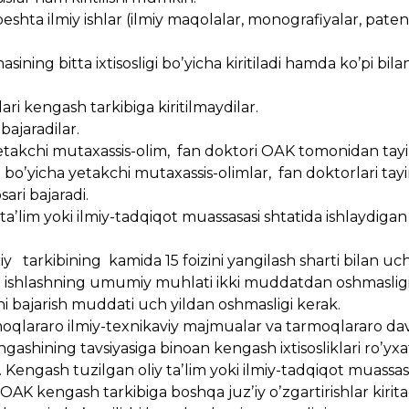
shta ilmiy ishlar (ilmiy maqolalar, monografiyalar, paten
ining bitta ixtisosligi boʼyicha kiritiladi hamda koʼpi bila
i kengash tarkibiga kiritilmaydilar.
bajaradilar.
 yetakchi mutaxassis-olim, fan doktori OАK tomonidan tayi
ri boʼyicha yetakchi mutaxassis-olimlar, fan doktorlari tayi
sari bajaradi.
 taʼlim yoki ilmiy-tadqiqot muassasasi shtatida ishlaydig
tarkibining kamida 15 foizini yangilash sharti bilan uch
 ishlashning umumiy muhlati ikki muddatdan oshmasligi
arini bajarish muddati uch yildan oshmasligi kerak.
armoqlararo ilmiy-texnikaviy majmualar va tarmoqlararo da
ashining tavsiyasiga binoan kengash ixtisosliklari roʼyxat
. Kengash tuzilgan oliy taʼlim yoki ilmiy-tadqiqot muassas
OAK kengash tarkibiga boshqa juzʼiy oʼzgartirishlar kirita