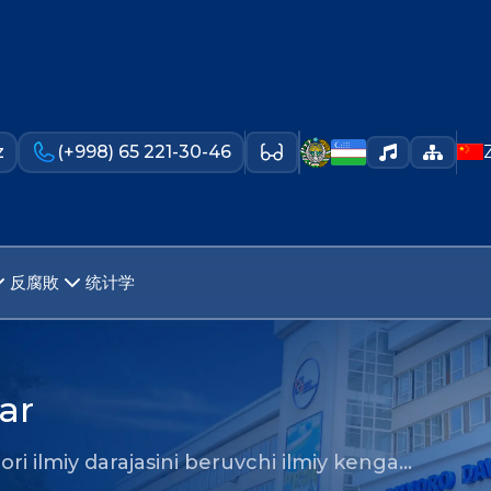
z
(+998) 65 221-30-46
反腐敗
统计学
ar
ri ilmiy darajasini beruvchi ilmiy kenga…