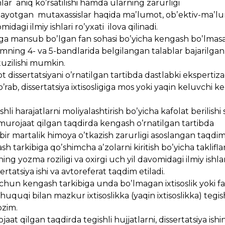
lar aniq koʼrsatilishi hamda ularning zarurligi
itilayotgan mutaxassislar haqida maʼlumot, obʼektiv-ma
dagi ilmiy ishlari roʼyxati ilova qilinadi.
isosligiga mansub boʼlgan fan sohasi boʼyicha kengash boʼlmasa
zomning 4- va 5-bandlarida belgilangan talablar bajarilga
uzilishi mumkin.
ot dissertatsiyani oʼrnatilgan tartibda dastlabki ekspertiz
rab, dissertatsiya ixtisosligiga mos yoki yaqin keluvchi 
i harajatlarni moliyalashtirish boʼyicha kafolat berilishi 
a murojaat qilgan taqdirda kengash oʼrnatilgan tartibda
a bir martalik himoya oʼtkazish zarurligi asoslangan taq
arkibiga qoʼshimcha aʼzolarni kiritish boʼyicha taklifla
yozma roziligi va oxirgi uch yil davomidagi ilmiy ishlar
ertatsiya ishi va avtoreferat taqdim etiladi.
 uchun kengash tarkibiga unda boʼlmagan ixtisoslik yoki f
huquqi bilan mazkur ixtisoslikka (yaqin ixtisoslikka) tegish
ozim.
aat qilgan taqdirda tegishli hujjatlarni, dissertatsiya ishin