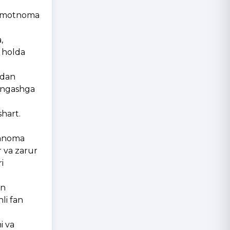
ʼlumotnoma
,
n holda
adan
kengashga
shart.
dimnoma
r va zarur
i
an
li fan
i va