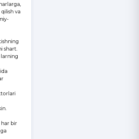
narlarga,
qilish va
miy-
tishning
i shart.
ularning
rida
ar
torlari
in.
 har bir
hga