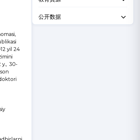
公开数据
nomasi,
blikasi
2 yil 24
zimini
 y., 30-
-son
doktori
siy
adbirlarni