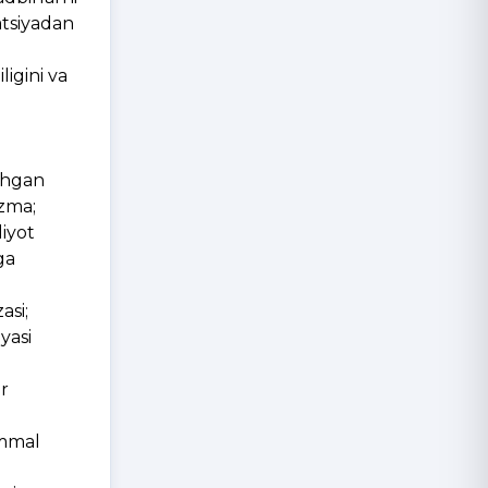
batsiyadan
ligini va
ʼshgan
ozma;
liyot
ga
asi;
yasi
ir
ammal