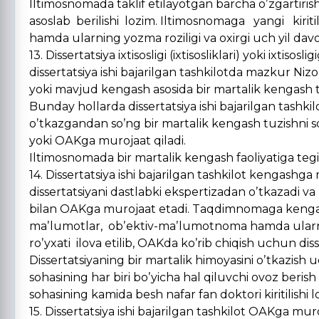
Iltimosnomada taklif etilayotgan barcha oʼzgartirish
asoslab berilishi lozim. Iltimosnomaga yangi kir
hamda ularning yozma roziligi va oxirgi uch yil davomi
13. Dissertatsiya ixtisosligi (ixtisosliklari) yoki ixt
dissertatsiya ishi bajarilgan tashkilotda mazkur Ni
yoki mavjud kengash asosida bir martalik kengash t
Bunday hollarda dissertatsiya ishi bajarilgan tashkil
oʼtkazgandan soʼng bir martalik kengash tuzishni soʼ
yoki OАKga murojaat qiladi.
Iltimosnomada bir martalik kengash faoliyatiga tegishl
14. Dissertatsiya ishi bajarilgan tashkilot kengashg
dissertatsiyani dastlabki ekspertizadan oʼtkazadi v
bilan OАKga murojaat etadi. Taqdimnomaga kengash t
maʼlumotlar, obʼektiv-maʼlumotnoma hamda ularning 
roʼyxati ilova etilib, OАKda koʼrib chiqish uchun diss
Dissertatsiyaning bir martalik himoyasini oʼtkazish
sohasining har biri boʼyicha hal qiluvchi ovoz berish 
sohasining kamida besh nafar fan doktori kiritilishi l
15. Dissertatsiya ishi bajarilgan tashkilot OАKga muroj