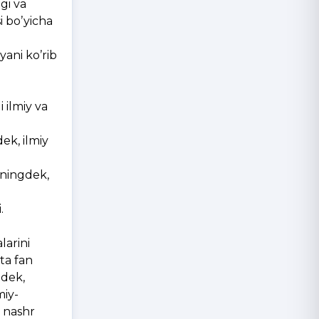
igi va
i boʼyicha
yani koʼrib
 ilmiy va
dek, ilmiy
huningdek,
.
larini
ita fan
gdek,
miy-
a nashr