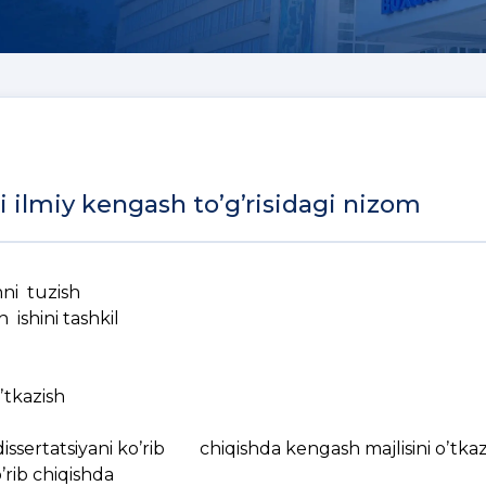
i ilmiy kengash toʼgʼrisidagi nizom
hni tuzish
 ishini tashkil
ʼtkazish
ssertatsiyani koʼrib chiqishda kengash majlisini oʼtkaz
ʼrib chiqishda