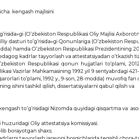
ʼyicha kengash majlisini
risida»gi (Oʼzbekiston Respublikasi Oliy Majlisi Аxborot
lliy dasturi toʼgʼrisida»gi Qonunlariga (Oʼzbekiston Respu
-modda) hamda Oʼzbekiston Respublikasi Prezidentining 201
edagog kadrlar tayyorlash va attestatsiyadan oʼtkazish ti
Oʼzbekiston Respublikasi qonun hujjatlari toʼplami, 2012
kasi Vazirlar Mahkamasining 1992 yil 9 sentyabrdagi 421
rorlari toʼplami, 1992 y., 9-son, 28-modda) muvofiq fan 
ng ishini tashkil qilish, dissertatsiyalarni qabul qilish va
y kengash toʼgʼrisidagi Nizomda quyidagi qisqartma va aso
uzuridagi Oliy attestatsiya komissiyasi;
 olib borayotgan shaxs;
adrlarni tayyorlash jarayoni bosqichlarida tegishli chora-t