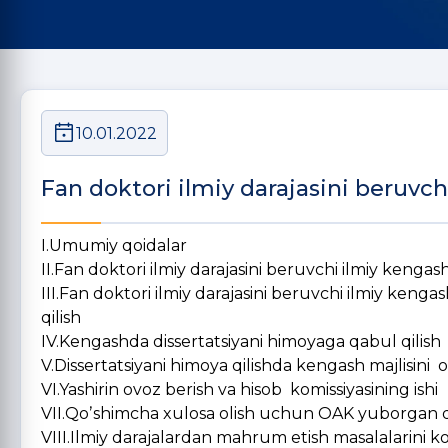
10.01.2022
Fan doktori ilmiy darajasini beruvch
I.Umumiy qoidalar
II.Fan doktori ilmiy darajasini beruvchi ilmiy kengas
III.Fan doktori ilmiy darajasini beruvchi ilmiy kengash
qilish
IV.Kengashda dissertatsiyani himoyaga qabul qilish
V.Dissertatsiyani himoya qilishda kengash majlisini o
VI.Yashirin ovoz berish va hisob komissiyasining ishi
VII.Qoʼshimcha xulosa olish uchun OAK yuborgan di
VIII.Ilmiy darajalardan mahrum etish masalalarini ko