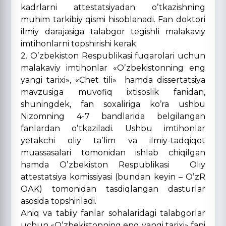
kadrlarni attestatsiyadan oʼtkazishning
muhim tarkibiy qismi hisoblanadi. Fan doktori
ilmiy darajasiga talabgor tegishli malakaviy
imtihonlarni topshirishi kerak.
2. Oʼzbekiston Respublikasi fuqarolari uchun
malakaviy imtihonlar «Oʼzbekistonning eng
yangi tarixi», «Chet tili» hamda dissertatsiya
mavzusiga muvofiq ixtisoslik fanidan,
shuningdek, fan soxaliriga koʼra ushbu
Nizomning 4-7 bandlarida belgilangan
fanlardan oʼtkaziladi. Ushbu imtihonlar
yetakchi oliy taʼlim va ilmiy-tadqiqot
muassasalari tomonidan ishlab chiqilgan
hamda Oʼzbekiston Respublikasi Oliy
attestatsiya komissiyasi (bundan keyin – OʼzR
OАK) tomonidan tasdiqlangan dasturlar
asosida topshiriladi.
Аniq va tabiiy fanlar sohalaridagi talabgorlar
uchun «Oʼzbekistonning eng yangi tarixi» fani