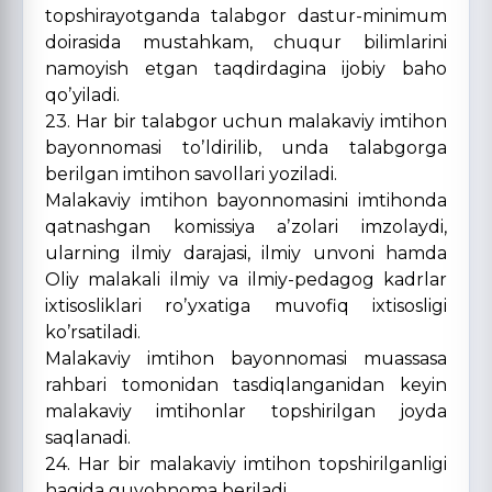
topshirayotganda talabgor dastur-minimum
doirasida mustahkam, chuqur bilimlarini
namoyish etgan taqdirdagina ijobiy baho
qoʼyiladi.
23. Har bir talabgor uchun malakaviy imtihon
bayonnomasi toʼldirilib, unda talabgorga
berilgan imtihon savollari yoziladi.
Malakaviy imtihon bayonnomasini imtihonda
qatnashgan komissiya aʼzolari imzolaydi,
ularning ilmiy darajasi, ilmiy unvoni hamda
Oliy malakali ilmiy va ilmiy-pedagog kadrlar
ixtisosliklari roʼyxatiga muvofiq ixtisosligi
koʼrsatiladi.
Malakaviy imtihon bayonnomasi muassasa
rahbari tomonidan tasdiqlanganidan keyin
malakaviy imtihonlar topshirilgan joyda
saqlanadi.
24. Har bir malakaviy imtihon topshirilganligi
haqida guvohnoma beriladi.