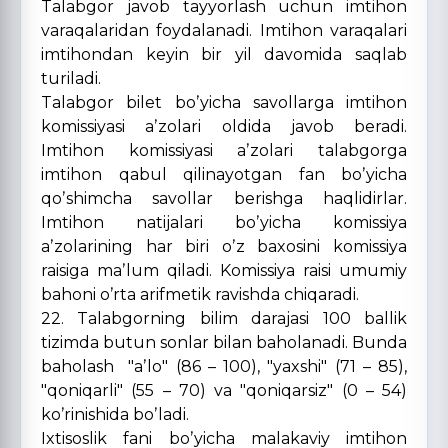
Talabgor javob tayyorlash uchun imtihon
varaqalaridan foydalanadi. Imtihon varaqalari
imtihondan keyin bir yil davomida saqlab
turiladi.
Talabgor bilet boʼyicha savollarga imtihon
komissiyasi aʼzolari oldida javob beradi.
Imtihon komissiyasi aʼzolari talabgorga
imtihon qabul qilinayotgan fan boʼyicha
qoʼshimcha savollar berishga haqlidirlar.
Imtihon natijalari boʼyicha komissiya
aʼzolarining har biri oʼz baxosini komissiya
raisiga maʼlum qiladi. Komissiya raisi umumiy
bahoni oʼrta arifmetik ravishda chiqaradi.
22. Talabgorning bilim darajasi 100 ballik
tizimda butun sonlar bilan baholanadi. Bunda
baholash "aʼlo" (86 – 100), "yaxshi" (71 – 85),
"qoniqarli" (55 – 70) va "qoniqarsiz" (0 – 54)
koʼrinishida boʼladi.
Ixtisoslik fani boʼyicha malakaviy imtihon