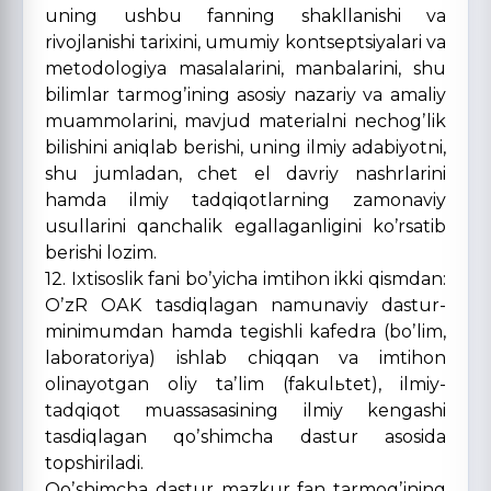
uning ushbu fanning shakllanishi va
rivojlanishi tarixini, umumiy kontseptsiyalari va
metodologiya masalalarini, manbalarini, shu
bilimlar tarmogʼining asosiy nazariy va amaliy
muammolarini, mavjud materialni nechogʼlik
bilishini aniqlab berishi, uning ilmiy adabiyotni,
shu jumladan, chet el davriy nashrlarini
hamda ilmiy tadqiqotlarning zamonaviy
usullarini qanchalik egallaganligini koʼrsatib
berishi lozim.
12. Ixtisoslik fani boʼyicha imtihon ikki qismdan:
OʼzR OАK tasdiqlagan namunaviy dastur-
minimumdan hamda tegishli kafedra (boʼlim,
laboratoriya) ishlab chiqqan va imtihon
olinayotgan oliy taʼlim (fakulьtet), ilmiy-
tadqiqot muassasasining ilmiy kengashi
tasdiqlagan qoʼshimcha dastur asosida
topshiriladi.
Qoʼshimcha dastur mazkur fan tarmogʼining