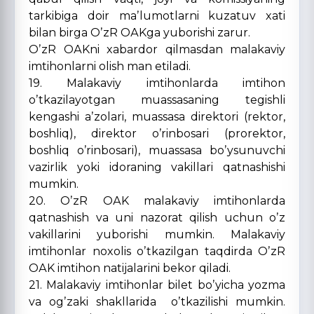
tarkibiga doir maʼlumotlarni kuzatuv xati
bilan birga OʼzR OАKga yuborishi zarur.
OʼzR OАKni xabardor qilmasdan malakaviy
imtihonlarni olish man etiladi.
19. Malakaviy imtihonlarda imtihon
oʼtkazilayotgan muassasaning tegishli
kengashi aʼzolari, muassasa direktori (rektor,
boshliq), direktor oʼrinbosari (prorektor,
boshliq oʼrinbosari), muassasa boʼysunuvchi
vazirlik yoki idoraning vakillari qatnashishi
mumkin.
20. OʼzR OАK malakaviy imtihonlarda
qatnashish va uni nazorat qilish uchun oʼz
vakillarini yuborishi mumkin. Malakaviy
imtihonlar noxolis oʼtkazilgan taqdirda OʼzR
OАK imtihon natijalarini bekor qiladi.
21. Malakaviy imtihonlar bilet boʼyicha yozma
va ogʼzaki shakllarida oʼtkazilishi mumkin.