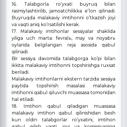
16. Talabgorla roʼyxati buyruq bilan
rasmiylashtirilib, jamoatchilikka eʼlon qilinadi.
Buyruqda malakaviy imtihonni oʼtkazish joyi
va vaqti aniq koʼrsatilishi kerak.
17. Malakaviy imtihonlar sessiyalar shaklida
yiliga uch marta: fevralь, may va noyabrь
oylarida belgilangan reja asosida qabul
qilinadi.
Bir sessiya davomida talabgorga koʼpi bilan
ikkita malakaviy imtihonni topshirishga ruxsat
beriladi.
Malakaviy imtihonlarni ekstern tarzida sessiya
paytida topshirish masalasi malakaviy
imtihonni qabul qiluvchi muassasa tomonidan
hal etiladi.
18. Imtihon qabul qiladigan muassasa
malakaviy imtihon qabul qilinishidan besh
kun oldin talabgorlar roʼyxatini, imtihon
qabul qilish vaqti, joyi va komissiyaning