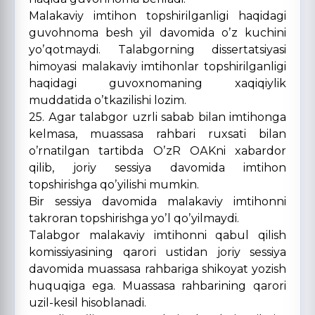
Malakaviy imtihon topshirilganligi haqidagi
guvohnoma besh yil davomida oʼz kuchini
yoʼqotmaydi. Talabgorning dissertatsiyasi
himoyasi malakaviy imtihonlar topshirilganligi
haqidagi guvoxnomaning xaqiqiylik
muddatida oʼtkazilishi lozim.
25. Аgar talabgor uzrli sabab bilan imtihonga
kelmasa, muassasa rahbari ruxsati bilan
oʼrnatilgan tartibda OʼzR OАKni xabardor
qilib, joriy sessiya davomida imtihon
topshirishga qoʼyilishi mumkin.
Bir sessiya davomida malakaviy imtihonni
takroran topshirishga yoʼl qoʼyilmaydi.
Talabgor malakaviy imtihonni qabul qilish
komissiyasining qarori ustidan joriy sessiya
davomida muassasa rahbariga shikoyat yozish
huquqiga ega. Muassasa rahbarining qarori
uzil-kesil hisoblanadi.