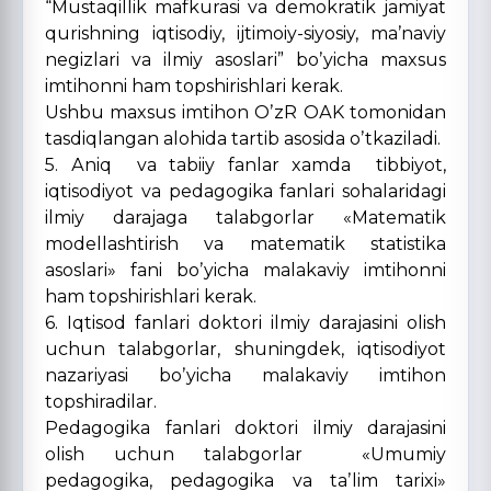
“Mustaqillik mafkurasi va demokratik jamiyat
qurishning iqtisodiy, ijtimoiy-siyosiy, maʼnaviy
negizlari va ilmiy asoslari” boʼyicha maxsus
imtihonni ham topshirishlari kerak.
Ushbu maxsus imtihon OʼzR OАK tomonidan
tasdiqlangan alohida tartib asosida oʼtkaziladi.
5. Аniq va tabiiy fanlar xamda tibbiyot,
iqtisodiyot va pedagogika fanlari sohalaridagi
ilmiy darajaga talabgorlar «Matematik
modellashtirish va matematik statistika
asoslari» fani boʼyicha malakaviy imtihonni
ham topshirishlari kerak.
6. Iqtisod fanlari doktori ilmiy darajasini olish
uchun talabgorlar, shuningdek, iqtisodiyot
nazariyasi boʼyicha malakaviy imtihon
topshiradilar.
Pedagogika fanlari doktori ilmiy darajasini
olish uchun talabgorlar «Umumiy
pedagogika, pedagogika va taʼlim tarixi»