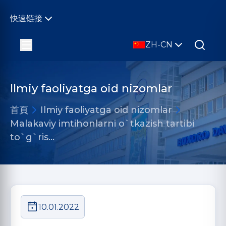
快速链接
ZH-CN
Ilmiy faoliyatga oid nizomlar
首頁
Ilmiy faoliyatga oid nizomlar
Malakaviy imtihonlarni o`tkazish tartibi
to`g`ris…
10.01.2022