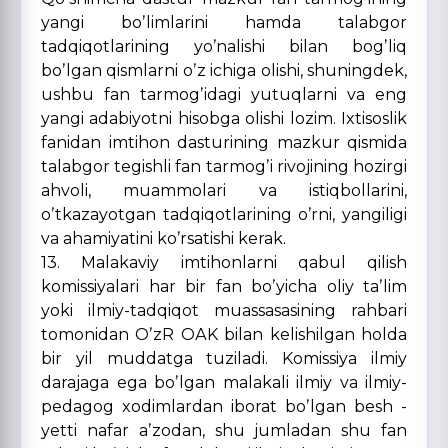
yangi boʼlimlarini hamda talabgor
tadqiqotlarining yoʼnalishi bilan bogʼliq
boʼlgan qismlarni oʼz ichiga olishi, shuningdek,
ushbu fan tarmogʼidagi yutuqlarni va eng
yangi adabiyotni hisobga olishi lo­zim. Ixtisoslik
fanidan imtihon dasturining mazkur qismida
talabgor tegishli fan tarmogʼi rivojining hozirgi
ahvoli, muammolari va istiqbollarini,
oʼtkazayotgan tadqiqotlarining oʼrni, yangiligi
va ahamiyatini koʼrsatishi kerak.
13. Malakaviy imtihonlarni qabul qilish
komissiyalari har bir fan boʼyicha oliy taʼlim
yoki ilmiy-tadqiqot muassasasining rahbari
tomonidan OʼzR OАK bilan kelishilgan holda
bir yil muddatga tuziladi. Komissiya ilmiy
darajaga ega boʼlgan malakali ilmiy va ilmiy-
pedagog xodimlardan iborat boʼlgan besh -
yetti nafar aʼzodan, shu jumladan shu fan