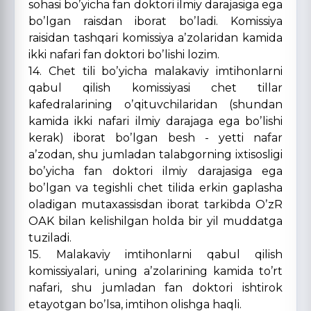
sohasi boʼyicha fan doktori ilmiy darajasiga ega
boʼlgan raisdan iborat boʼladi. Komissiya
raisidan tashqari komissiya aʼzolaridan kamida
ikki nafari fan doktori boʼlishi lozim.
14. Chet tili boʼyicha malakaviy imtihonlarni
qabul qilish komissiyasi chet tillar
kafedralarining oʼqituvchilaridan (shundan
kamida ikki nafari ilmiy darajaga ega boʼlishi
kerak) iborat boʼlgan besh - yetti nafar
aʼzodan, shu jumladan talabgorning ixtisosligi
boʼyicha fan doktori ilmiy darajasiga ega
boʼlgan va tegishli chet tilida erkin gaplasha
oladigan mutaxassisdan iborat tarkibda OʼzR
OАK bilan kelishilgan holda bir yil mud­datga
tuziladi.
15. Malakaviy imtihonlarni qabul qilish
komissiyalari, uning aʼzolarining kamida toʼrt
nafari, shu jumladan fan doktori ishtirok
etayotgan boʼlsa, imtihon olishga haqli.