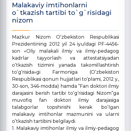
Malakaviy imtihonlarni
o`tkazish tartibi to`g`risidagi
nizom
Mazkur Nizom Oʼzbekiston Respublikasi
Prezidentining 2012 yil 24 iyuldagi PF-4456-
son «Oliy malakali ilmiy va ilmiy-pedagog
kadrlar tayyorlash va attestatsiyadan
oʼtkazish tizimini yanada takomillashtirish
toʼgʼrisida»gi Farmoniga (Oʼzbekiston
Respublikasi qonun hujjatlari toʼplami, 2012 y.,
30-son, 346-modda) hamda “Fan doktori ilmiy
darajasini berish tartibi toʼgʼrisidagi Nizom”ga
muvofiq fan doktori ilmiy darajasiga
talabgorlar topshirishi kerak boʼlgan
malakaviy imtihonlar mazmunini va ularni
oʼtkazish tartibini belgilaydi.
1. Malakaviy imtihonlar ilmiy va ilmiy-pedagog