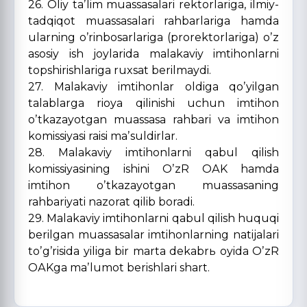
26. Oliy taʼlim muassasalari rektorlariga, ilmiy-
tadqiqot muassasalari rahbarlariga hamda
ularning oʼrinbosarlariga (prorektorlariga) oʼz
asosiy ish joylarida malakaviy imtihonlarni
topshirishlariga ruxsat berilmaydi.
27. Malakaviy imtihonlar oldiga qoʼyilgan
talablarga rioya qilinishi uchun imtihon
oʼtkazayotgan muassasa rahbari va imtihon
komissiyasi raisi maʼsuldirlar.
28. Malakaviy imtihonlarni qabul qilish
komissiyasining ishini OʼzR OАK hamda
imtihon oʼtkazayotgan muassasaning
rahbariyati nazorat qilib boradi.
29. Malakaviy imtihonlarni qabul qilish huquqi
berilgan muassasalar imtihonlarning natijalari
toʼgʼrisida yiliga bir marta dekabrь oyida OʼzR
OАKga maʼlumot berishlari shart.