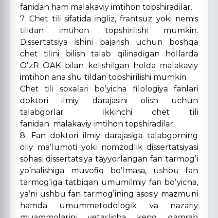
fanidan ham malakaviy imtihon topshiradilar.
7. Chet tili sifatida ingliz, frantsuz yoki nemis
tilidan imtihon topshirilishi mumkin.
Dissertatsiya ishini bajarish uchun boshqa
chet tilini bilish talab qilinadigan hollarda
OʼzR OАK bilan kelishilgan holda malakaviy
imtihon ana shu tildan topshirilishi mumkin.
Chet tili soxalari boʼyicha filologiya fanlari
doktori ilmiy darajasini olish uchun
talabgorlar ikkinchi chet tili
fanidan malakaviy imtihon topshiradilar.
8. Fan doktori ilmiy darajasiga talabgorning
oliy maʼlumoti yoki nomzodlik dissertatsiyasi
sohasi dissertatsiya tayyorlangan fan tarmogʼi
yoʼnalishiga muvofiq boʼlmasa, ushbu fan
tarmogʼiga tatbiqan umumilmiy fan boʼyicha,
yaʼni ushbu fan tarmogʼining asosiy mazmuni
hamda umummetodologik va nazariy
muammolarini yetarlicha keng qamrab