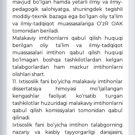
mavjud boʼlgan hamda yetarli ilmiy va ilmiy-
pedagogik salohiyatga, shuningdek tegishli
moddiy-texnik bazaga ega boʼlgan oliy taʼlim
va ilmiy-tadqiqot muassasalariga OʼzR OАK
tomonidan beriladi.
Malakaviy imtihonlarni qabul qilish huquqi
berilgan oliy taʼlim va ilmiy-tadqiqot
muassasalari imtihon qabul qilish huquqi
boʼlmagan boshqa tashkilotlardan kelgan
talabgorlardan ham mazkur imtihonlarni
olishlari shart.
11. Ixtisoslik fani boʼyicha malakaviy imtihonlar
dissertatsiya himoyasi moʼljallangan
kengashlar faoliyat koʼrsatib turgan
tashkilotlar huzuridagi malakaviy imtihonlarni
qabul qilish komissiyalari tomonidan qabul
qilinadi.
Ixtisoslik fani boʼyicha imtihon talabgorning
nazariy va kasbiy tayyorgarligi darajasini,