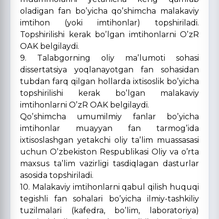
oladigan fan boʼyicha qoʼshimcha malakaviy
imtihon (yoki imtihonlar) topshiriladi.
Topshirilishi kerak boʼlgan imtihonlarni OʼzR
OАK belgilaydi.
9. Talabgorning oliy maʼlumoti sohasi
dissertatsiya yoqlanayotgan fan sohasidan
tubdan farq qilgan hollarda ixtisoslik boʼyicha
topshirilishi kerak boʼlgan malakaviy
imtihonlarni OʼzR OАK belgilaydi.
Qoʼshimcha umumilmiy fanlar boʼyicha
imtihonlar muayyan fan tarmogʼida
ixtisoslashgan yetakchi oliy taʼlim muassasasi
uchun Oʼzbekiston Respublikasi Oliy va oʼrta
maxsus taʼlim vazirligi tasdiqlagan dasturlar
asosida topshiriladi.
10. Malakaviy imtihonlarni qabul qilish huquqi
tegishli fan sohalari boʼyicha ilmiy-tashkiliy
tuzilmalari (kafedra, boʼlim, laboratoriya)