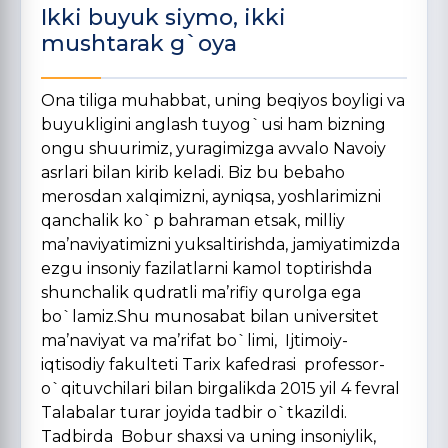
Ikki buyuk siymo, ikki
mushtarak g`oya
Ona tiliga muhabbat, uning beqiyos boyligi va
buyukligini anglash tuyog`usi ham bizning
ongu shuurimiz, yuragimizga avvalo Navoiy
asrlari bilan kirib keladi. Biz bu bebaho
merosdan xalqimizni, ayniqsa, yoshlarimizni
qanchalik ko`p bahraman etsak, milliy
ma’naviyatimizni yuksaltirishda, jamiyatimizda
ezgu insoniy fazilatlarni kamol toptirishda
shunchalik qudratli ma’rifiy qurolga ega
bo`lamiz.Shu munosabat bilan universitet
ma’naviyat va ma’rifat bo`limi, Ijtimoiy-
iqtisodiy fakulteti Tarix kafedrasi professor-
o`qituvchilari bilan birgalikda 2015 yil 4 fevral
Talabalar turar joyida tadbir o`tkazildi.
Tadbirda Bobur shaxsi va uning insoniylik,