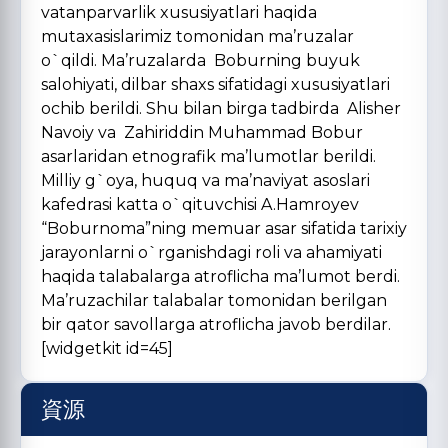
vatanparvarlik xususiyatlari haqida
mutaxasislarimiz tomonidan ma’ruzalar
o`qildi. Ma’ruzalarda Boburning buyuk
salohiyati, dilbar shaxs sifatidagi xususiyatlari
ochib berildi. Shu bilan birga tadbirda Alisher
Navoiy va Zahiriddin Muhammad Bobur
asarlaridan etnografik ma’lumotlar berildi.
Milliy g`oya, huquq va ma’naviyat asoslari
kafedrasi katta o`qituvchisi A.Hamroyev
“Boburnoma”ning memuar asar sifatida tarixiy
jarayonlarni o`rganishdagi roli va ahamiyati
haqida talabalarga atroflicha ma’lumot berdi.
Ma’ruzachilar talabalar tomonidan berilgan
bir qator savollarga atroflicha javob berdilar.
[widgetkit id=45]
資源