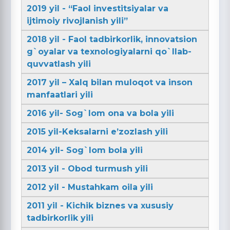
2019 yil - “Faol investitsiyalar va
ijtimoiy rivojlanish yili”
2018 yil - Faol tadbirkorlik, innovatsion
g`oyalar va texnologiyalarni qo`llab-
quvvatlash yili
2017 yil – Xalq bilan muloqot va inson
manfaatlari yili
2016 yil- Sog`lom ona va bola yili
2015 yil-Keksalarni e’zozlash yili
2014 yil- Sog`lom bola yili
2013 yil - Obod turmush yili
2012 yil - Mustahkam oila yili
2011 yil - Kichik biznes va xususiy
tadbirkorlik yili