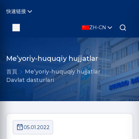
快速链接
ZH-CN
Me’yoriy-huquqiy hujjatlar
首頁
Me’yoriy-huquqiy hujjatlar
Davlat dasturlari
05.01.2022