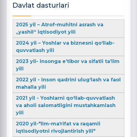
Davlat dasturlari
2025 yil – Atrof-muhitni asrash va
„yashil“ iqtisodiyot yili
2024 yil – Yoshlar va biznesni qo‘llab-
quvvatlash yili
2023 yil- Insonga e’tibor va sifatli ta’lim
yili
2022 yil - Inson qadrini ulug‘lash va faol
mahalla yili
2021 yil - Yoshlarni qo‘llab-quvvatlash
va aholi salomatligini mustahkamlash
yili
2020 yil-"Ilm-maʼrifat va raqamli
iqtisodiyotni rivojlantirish yili"