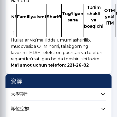
Namuna
Ta’lim
OTM
Tug‘ilgan
shakli
№
Familiya
Ismi
Sharifi
yoki
sana
va
ITM
bosqichi
1
Hujjatlar yig‘ma jildda umumlashtirilib,
muqovasida OTM nomi, talabgorning
lavozimi, F.I.SH., elektron pochtasi va telefon
raqami ko‘rsatilgan holda topshirilishi lozim.
Ma’lumot uchun telefon: 221-26-82
資源
大學期刊
職位空缺