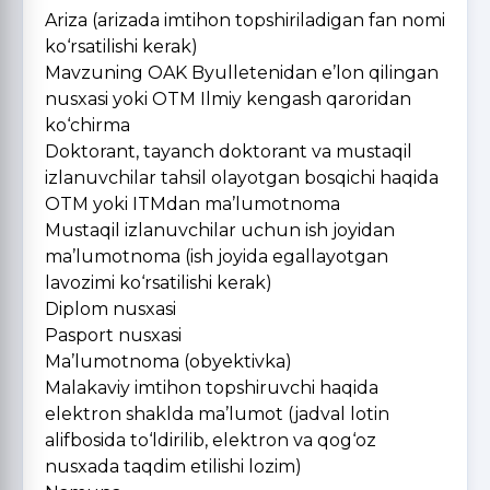
Ariza (arizada imtihon topshiriladigan fan nomi
ko‘rsatilishi kerak)
Mavzuning OAK Byulletenidan e’lon qilingan
nusxasi yoki OTM Ilmiy kengash qaroridan
ko‘chirma
Doktorant, tayanch doktorant va mustaqil
izlanuvchilar tahsil olayotgan bosqichi haqida
OTM yoki ITMdan ma’lumotnoma
Mustaqil izlanuvchilar uchun ish joyidan
ma’lumotnoma (ish joyida egallayotgan
lavozimi ko‘rsatilishi kerak)
Diplom nusxasi
Pasport nusxasi
Ma’lumotnoma (obyektivka)
Malakaviy imtihon topshiruvchi haqida
elektron shaklda ma’lumot (jadval lotin
alifbosida to‘ldirilib, elektron va qog‘oz
nusxada taqdim etilishi lozim)