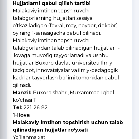
Hujjatlarni qabul qilish tartibi
Malakaviy imtihon topshiruvchi
talabgorlarning hujjatlari sessiya
o‘tkaziladigan (fevral, may, noyabr, dekabr)
oyining 1-sanasigacha qabul qilinadi.
Malakaviy imtihon topshiruvchi
talabgorlardan talab qilinadigan hujjatlar 1-
ilovaga muvofiq tayyorlanadi va ushbu
hujjatlar Buxoro davlat universiteti Ilmiy
tadqiqot, innovatsiyalar va ilmiy-pedagogik
kadrlar tayyorlash bo‘limi tomonidan qabul
qilinadi.
Manzil:
Buxoro shahri, Muxammad Iqbol
ko‘chasi 11
Tel:
221-26-82
1-ilova
Malakaviy imtihon topshirish uchun talab
qilinadigan hujjatlar ro‘yxati
Yo‘llanma xat