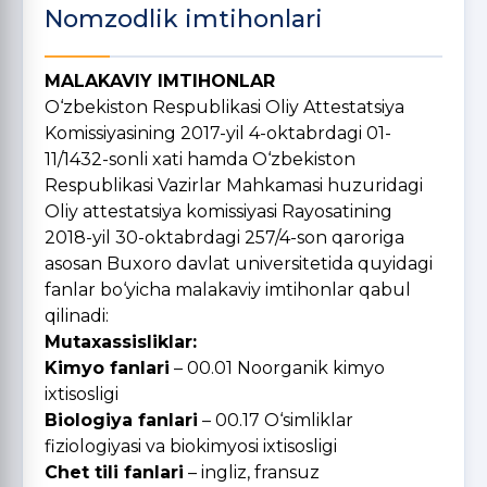
Nomzodlik imtihonlari
MALAKAVIY IMTIHONLAR
O‘zbekiston Respublikasi Oliy Attestatsiya
Komissiyasining 2017-yil 4-oktabrdagi 01-
11/1432-sonli xati hamda O‘zbekiston
Respublikasi Vazirlar Mahkamasi huzuridagi
Oliy attestatsiya komissiyasi Rayosatining
2018-yil 30-oktabrdagi 257/4-son qaroriga
asosan Buxoro davlat universitetida quyidagi
fanlar bo‘yicha malakaviy imtihonlar qabul
qilinadi:
Mutaxassisliklar:
Kimyo fanlari
– 00.01 Noorganik kimyo
ixtisosligi
Biologiya fanlari
– 00.17 O‘simliklar
fiziologiyasi va biokimyosi ixtisosligi
Chet tili fanlari
– ingliz, fransuz