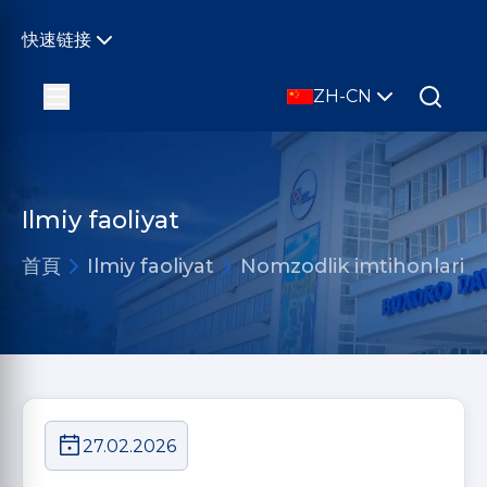
快速链接
ZH-CN
Ilmiy faoliyat
首頁
Ilmiy faoliyat
Nomzodlik imtihonlari
27.02.2026