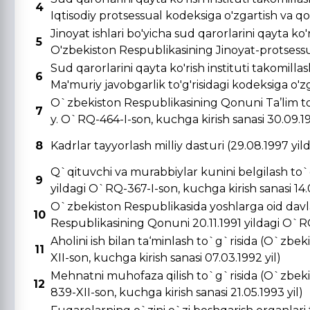
4
Iqtisodiy protsessual kodeksiga o'zgartish va qo's
Jinoyat ishlari bo'yicha sud qarorlarini qayta ko'r
5
O'zbekiston Respublikasining Jinoyat-protsessual
Sud qarorlarini qayta ko'rish instituti takomill
6
Ma'muriy javobgarlik to'g'risidagi kodeksiga o'zga
O`zbekiston Respublikasining Qonuni Ta’lim to
7
y. O`RQ-464-I-son, kuchga kirish sanasi 30.09.19
8
Kadrlar tayyorlash milliy dasturi (29.08.1997 yi
Q`qituvchi va murabbiylar kunini belgilash to`
9
yildagi O`RQ-367-I-son, kuchga kirish sanasi 14.0
O`zbekiston Respublikasida yoshlarga oid davla
10
Respublikasining Qonuni 20.11.1991 yildagi O`RQ-
Aholini ish bilan ta‘minlash to`g`risida (O`zbe
11
XII-son, kuchga kirish sanasi 07.03.1992 yil)
Mehnatni muhofaza qilish to`g`risida (O`zbeki
12
839-XII-son, kuchga kirish sanasi 21.05.1993 yil)