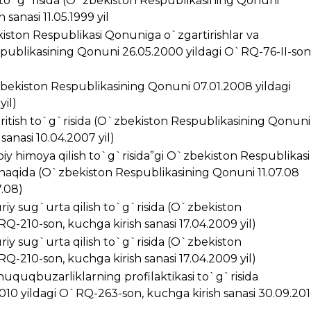
i to`g`risida (O`zbekiston Respublikasining Qonuni
sanasi 11.05.1999 yil
kiston Respublikasi Qonuniga o`zgartirishlar va
spublikasining Qonuni 26.05.2000 yildagi O`RQ-76-II-son
zbekiston Respublikasining Qonuni 07.01.2008 yildagi
yil)
kiritish to`g`risida (O`zbekiston Respublikasining Qonuni
anasi 10.04.2007 yil)
iy himoya qilish to`g`risida”gi O`zbekiston Respublikasi
 haqida (O`zbekiston Respublikasining Qonuni 11.07.08
7.08)
riy sug`urta qilish to`g`risida (O`zbekiston
Q-210-son, kuchga kirish sanasi 17.04.2009 yil)
riy sug`urta qilish to`g`risida (O`zbekiston
Q-210-son, kuchga kirish sanasi 17.04.2009 yil)
huquqbuzarliklarning profilaktikasi to`g`risida
10 yildagi O`RQ-263-son, kuchga kirish sanasi 30.09.20