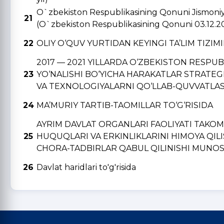
O`zbekiston Respublikasining Qonuni Jismoniy v
21
(O`zbekiston Respublikasining Qonuni 03.12.2
22
OLIY O‘QUV YURTIDAN KЕYINGI TA’LIM TIZIM
2017 — 2021 YILLARDA O‘ZBЕKISTON RЕSPU
23
YO‘NALISHI BO‘YICHA HARAKATLAR STRATЕGI
VA TЕXNOLOGIYALARNI QO‘LLAB-QUVVATLAS
24
MA’MURIY TARTIB-TAOMILLAR TO‘G‘RISIDA
AYRIM DAVLAT ORGANLARI FAOLIYATI TAKO
25
HUQUQLARI VA ERKINLIKLARINI HIMOYA QIL
CHORA-TADBIRLAR QABUL QILINISHI MUNOSA
26
Davlat haridlari to'g'risida