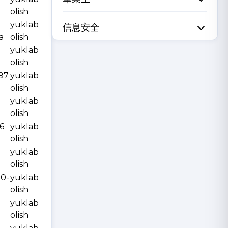
olish
yuklab
信息安全
a
olish
yuklab
olish
997
yuklab
olish
yuklab
olish
6
yuklab
olish
yuklab
olish
10-
yuklab
olish
yuklab
olish