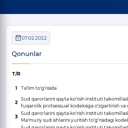
07.02.2022
Qonunlar
T/R
1
Ta'lim to'g'risida
Sud qarorlarini qayta ko'rish instituti takomill
2
fuqarolik protsessual kodeksiga o'zgartirish va qo
Sud qarorlarini qayta ko'rish instituti takomill
3
Ma'muriy sud ishlarini yuritish to'g'risidagi kode
Sud qarorlarini qayta ko'rish instituti takomill