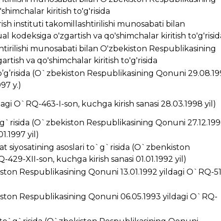
himchalar kiritish to'g'risida
ish instituti takomillashtirilishi munosabati bilan
 kodeksiga o'zgartish va qo'shimchalar kiritish to'g'risid
ashtirilishi munosabati bilan O'zbekiston Respublikasining
rtish va qo'shimchalar kiritish to'g'risida
’g’risida (O`zbekiston Respublikasining Qonuni 29.08.1
97 y.)
ldagi O`RQ-463-I-son, kuchga kirish sanasi 28.03.1998 yil)
g`risida (O`zbekiston Respublikasining Qonuni 27.12.199
1.1997 yil)
t siyosatining asoslari to`g`risida (O`zbenkiston
429-XII-son, kuchga kirish sanasi 01.01.1992 yil)
kiston Respublikasining Qonuni 13.01.1992 yildagi O`RQ-5
ston Respublikasining Qonuni 06.05.1993 yildagi O`RQ-