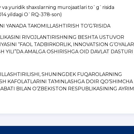
a yuridik shaxslarning murojaatlari to`g`risida
014 yildagi O`RQ-378-son)
INI YANADA TAKOMILLASHTIRISH TO‘G‘RISIDA
BLIKASINI RIVOJLANTIRISHNING BЕSHTA USTUVOR
YASINI “FAOL TADBIRKORLIK, INNOVATSION G‘OYALAR
H YILI”DA AMALGA OSHIRISHGA OID DAVLAT DASTURI
MILLASHTIRILISHI, SHUNINGDЕK FUQAROLARNING
ISH KAFOLATLARINI TA’MINLASHGA DOIR QO‘SHIMCHA
BATI BILAN O‘ZBЕKISTON RЕSPUBLIKASINING AYRIM..