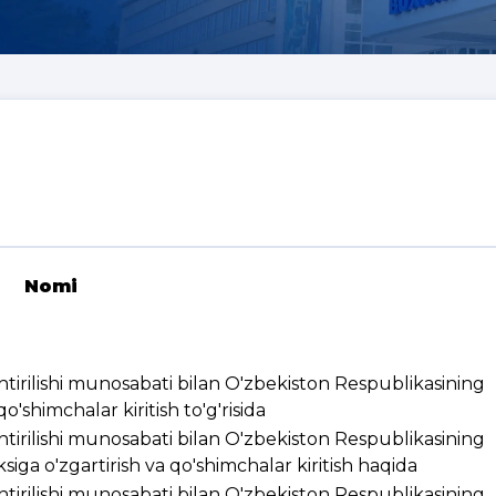
Nomi
ashtirilishi munosabati bilan O'zbekiston Respublikasining
'shimchalar kiritish to'g'risida
ashtirilishi munosabati bilan O'zbekiston Respublikasining
ksiga o'zgartirish va qo'shimchalar kiritish haqida
ashtirilishi munosabati bilan O'zbekiston Respublikasining