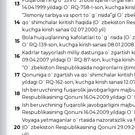
Fuqarolarning o`zini o`zi boshqarish organlar
13
14.04.1999 yildagi O`RQ-758-I-son, kuchga kirish 
“Jismoniy tarbiya va sport to`g`risida”gi O`zbe
14
qo`shimchalar kiritish haqida (O`zbekiston Re
kuchga kirish sanasi 02.07.2000 yil)
Bola huquqlarining kafolatlari to`g`risida (O`
15
O`RQ-139-son, kuchga kirish sanasi 08.01.2008 
Kadrlar tayyorlash milliy dasturiga o`zgartish 
16
09.04.2007 yildagi O`RQ-87-son, kuchga kirish s
“O`zbekiston Respublikasida nogironlarni ijtimo
17
Qonuniga o`zgartish va qo`shimchalar kiritish
yildagi O`RQ-162-son, kuchga kirish sanasi 12.0
Ish beruvchining fuqarolik javobgarligini majbu
18
Respublikasining Qonuni 16.04.2009 yildagi O`R
Ish beruvchining fuqarolik javobgarligini majbu
19
Respublikasining Qonuni 16.04.2009 yildagi O`R
Voyaga yetmaganlar o`rtasida nazoratsizlik va 
20
(O`zbekiston Respublikasining Qonuni 29.09.20
yil)