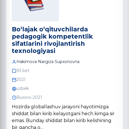
Bo‘lajak o‘qituvchilarda
pedagogik kompetentlik
sifatlarini rivojlantirish
texnologiyasi
Hakimova Nargiza Supxonovna
93 bet
2021
uzbek
Buxoro–2021
Hozirda globallashuv jarayoni hayotimizga
shiddat bilan kirib kelayotgani hech kimga sir
emas. Bunday shiddat bilan kirib kelishining
bir qancha o…