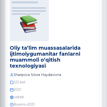
Oliy ta’lim muassasalarida
ijtimoiygumanitar fanlarni
muammoli o‘qitish
texnologiyasi
Sharipova Sitora Haydarovna
122 bet
2021
uzbek
Buxoro–2021