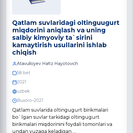
Qatlam suvlaridagi oltinguugurt
miqdorini aniqlash va uning
salbiy kimyoviy ta`sirini
kamaytirish usullarini ishlab
chiqish
Atavulloyev Hafiz Hayotovich
58 bet
2021
uzbek
Buxoro–2021
Qatlam suvlarida oltingugurt birikmalari
bo`lgan suvlar tarkidagi oltingugurt
birikmalari miqdorinini foydali tomonlari va
undan yuzaga keladigan …