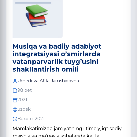
Musiqa va badiiy adabiyot
integratsiyasi o’smirlarda
vatanparvarlik tuyg’usini
shakllantirish omili
Umedova Afifa Jamshidovna
98 bet
2021
uzbek
Buxoro–2021
Mamlakatimizda jamiyatning ijtimoiy, iqtisodiy,
maishiy va ma’naviy sohalarida katta