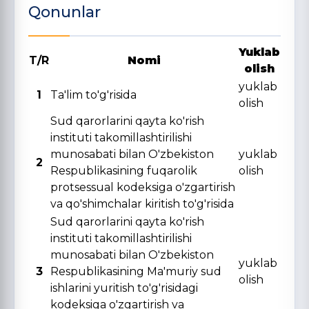
Qonunlar
Yuklab
T/R
Nomi
olish
yuklab
1
Ta'lim to'g'risida
olish
Sud qarorlarini qayta ko'rish
instituti takomillashtirilishi
munosabati bilan O'zbekiston
yuklab
2
Respublikasining fuqarolik
olish
protsessual kodeksiga o'zgartirish
va qo'shimchalar kiritish to'g'risida
Sud qarorlarini qayta ko'rish
instituti takomillashtirilishi
munosabati bilan O'zbekiston
yuklab
3
Respublikasining Ma'muriy sud
olish
ishlarini yuritish to'g'risidagi
kodeksiga o'zgartirish va