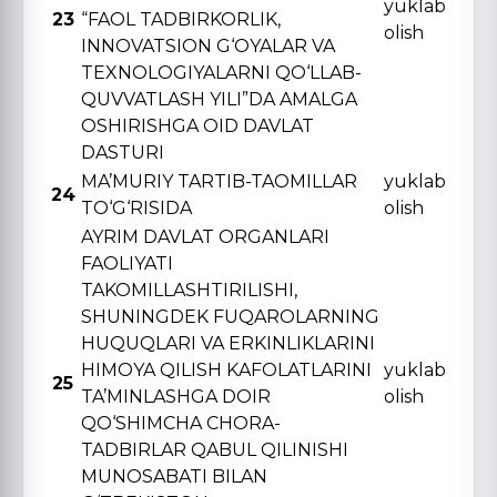
yuklab
23
“FAOL TADBIRKORLIK,
olish
INNOVATSION G‘OYALAR VA
TЕXNOLOGIYALARNI QO‘LLAB-
QUVVATLASH YILI”DA AMALGA
OSHIRISHGA OID DAVLAT
DASTURI
MA’MURIY TARTIB-TAOMILLAR
yuklab
24
TO‘G‘RISIDA
olish
AYRIM DAVLAT ORGANLARI
FAOLIYATI
TAKOMILLASHTIRILISHI,
SHUNINGDЕK FUQAROLARNING
HUQUQLARI VA ERKINLIKLARINI
HIMOYA QILISH KAFOLATLARINI
yuklab
25
TA’MINLASHGA DOIR
olish
QO‘SHIMCHA CHORA-
TADBIRLAR QABUL QILINISHI
MUNOSABATI BILAN