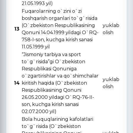
21.05.1993 yil)
Fuqarolarning o`zini o`zi
boshqarish organlari to`g`risida
(O`zbekiston Respublikasining
yuklab
13
Qonuni 14.04.1999 yildagi O`RQ-
olish
758-I-son, kuchga kirish sanasi
11.05.1999 yil
“Jismoniy tarbiya va sport
to`g`risida”gi O`zbekiston
Respublikasi Qonuniga
o`zgartirishlar va qo`shimchalar
yuklab
14
kiritish haqida (O`zbekiston
olish
Respublikasining Qonuni
26.05.2000 yildagi O`RQ-76-II-
son, kuchga kirish sanasi
02.07.2000 yil)
Bola huquqlarining kafolatlari
to`g`risida (O`zbekiston