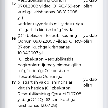
Respublikasining Qonuni
yuklab
15
07.01.2008 yildagi O`RQ-139-son,
olish
kuchga kirish sanasi 08.01.2008
yil)
Kadrlar tayyorlash milliy dasturiga
o`zgartish kiritish to`g`risida
(O`zbekiston Respublikasining
yuklab
16
Qonuni 09.04.2007 yildagi O`RQ-
olish
87-son, kuchga kirish sanasi
10.04.2007 yil)
“O`zbekiston Respublikasida
nogironlarni ijtimoiy himoya qilish
to`g`risida”gi O`zbekiston
Respublikasi Qonuniga
yuklab
17
o`zgartish va qo`shimchalar
olish
kiritish haqida (O`zbekiston
Respublikasining Qonuni 11.07.08
yildagi O`RQ-162-son, kuchga
kirish sanasi 12.07.08)