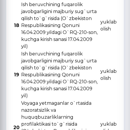
Ish beruvchining fuqarolik
javobgarligini majburiy sug`urta
qilish to`g`risida (O`zbekiston
yuklab
18
Respublikasining Qonuni
olish
16.04.2009 yildagi O`RQ-210-son,
kuchga kirish sanasi 17.04.2009
yil)
Ish beruvchining fuqarolik
javobgarligini majburiy sug`urta
qilish to`g`risida (O`zbekiston
yuklab
19
Respublikasining Qonuni
olish
16.04.2009 yildagi O`RQ-210-son,
kuchga kirish sanasi 17.04.2009
yil)
Voyaga yetmaganlar o`rtasida
nazoratsizlik va
huquqbuzarliklarning
profilaktikasi to`g`risida
yuklab
20