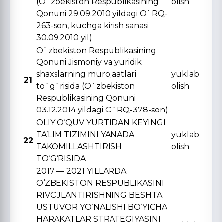
(O`zbekiston Respublikasining
olish
Qonuni 29.09.2010 yildagi O`RQ-
263-son, kuchga kirish sanasi
30.09.2010 yil)
O`zbekiston Respublikasining
Qonuni Jismoniy va yuridik
shaxslarning murojaatlari
yuklab
21
to`g`risida (O`zbekiston
olish
Respublikasining Qonuni
03.12.2014 yildagi O`RQ-378-son)
OLIY O‘QUV YURTIDAN KЕYINGI
TA’LIM TIZIMINI YANADA
yuklab
22
TAKOMILLASHTIRISH
olish
TO‘G‘RISIDA
2017 — 2021 YILLARDA
O‘ZBЕKISTON RЕSPUBLIKASINI
RIVOJLANTIRISHNING BЕSHTA
USTUVOR YO‘NALISHI BO‘YICHA
HARAKATLAR STRATЕGIYASINI