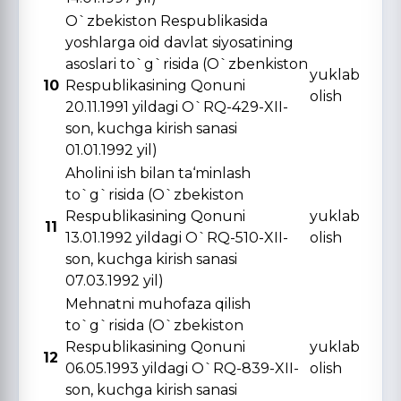
O`zbekiston Respublikasida
yoshlarga oid davlat siyosatining
asoslari to`g`risida (O`zbenkiston
yuklab
10
Respublikasining Qonuni
olish
20.11.1991 yildagi O`RQ-429-XII-
son, kuchga kirish sanasi
01.01.1992 yil)
Aholini ish bilan ta‘minlash
to`g`risida (O`zbekiston
Respublikasining Qonuni
yuklab
11
13.01.1992 yildagi O`RQ-510-XII-
olish
son, kuchga kirish sanasi
07.03.1992 yil)
Mehnatni muhofaza qilish
to`g`risida (O`zbekiston
Respublikasining Qonuni
yuklab
12
06.05.1993 yildagi O`RQ-839-XII-
olish
son, kuchga kirish sanasi