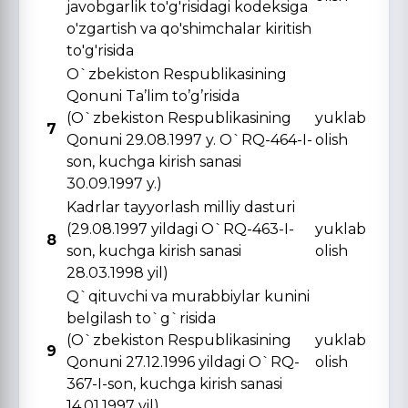
javobgarlik to'g'risidagi kodeksiga
o'zgartish va qo'shimchalar kiritish
to'g'risida
O`zbekiston Respublikasining
Qonuni Ta’lim to’g’risida
(O`zbekiston Respublikasining
yuklab
7
Qonuni 29.08.1997 y. O`RQ-464-I-
olish
son, kuchga kirish sanasi
30.09.1997 y.)
Kadrlar tayyorlash milliy dasturi
(29.08.1997 yildagi O`RQ-463-I-
yuklab
8
son, kuchga kirish sanasi
olish
28.03.1998 yil)
Q`qituvchi va murabbiylar kunini
belgilash to`g`risida
(O`zbekiston Respublikasining
yuklab
9
Qonuni 27.12.1996 yildagi O`RQ-
olish
367-I-son, kuchga kirish sanasi
14.01.1997 yil)