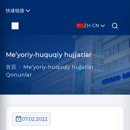
快速链接
ZH-CN
Me’yoriy-huquqiy hujjatlar
首頁
Me’yoriy-huquqiy hujjatlar
Qonunlar
07.02.2022