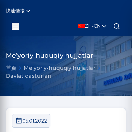
快速链接
ZH-CN
Me’yoriy-huquqiy hujjatlar
首頁
Me’yoriy-huquqiy hujjatlar
Davlat dasturlari
05.01.2022