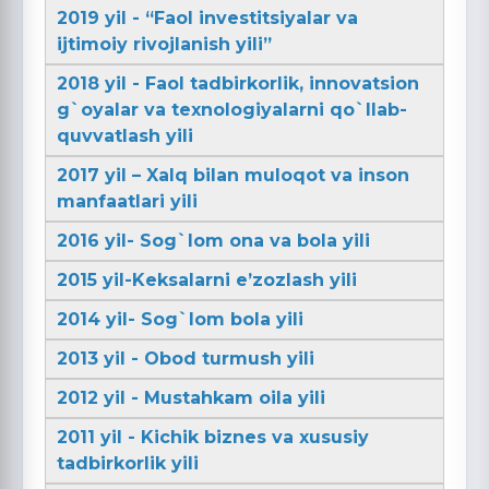
2019 yil - “Faol investitsiyalar va
ijtimoiy rivojlanish yili”
2018 yil - Faol tadbirkorlik, innovatsion
g`oyalar va texnologiyalarni qo`llab-
quvvatlash yili
2017 yil – Xalq bilan muloqot va inson
manfaatlari yili
2016 yil- Sog`lom ona va bola yili
2015 yil-Keksalarni e’zozlash yili
2014 yil- Sog`lom bola yili
2013 yil - Obod turmush yili
2012 yil - Mustahkam oila yili
2011 yil - Kichik biznes va xususiy
tadbirkorlik yili