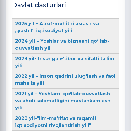
Davlat dasturlari
2025 yil – Atrof-muhitni asrash va
„yashil“ iqtisodiyot yili
2024 yil – Yoshlar va biznesni qo‘llab-
quvvatlash yili
2023 yil- Insonga e’tibor va sifatli ta’lim
yili
2022 yil - Inson qadrini ulug‘lash va faol
mahalla yili
2021 yil - Yoshlarni qo‘llab-quvvatlash
va aholi salomatligini mustahkamlash
yili
2020 yil-"Ilm-maʼrifat va raqamli
iqtisodiyotni rivojlantirish yili"