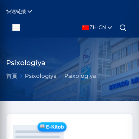
快速链接
ZH-CN
Psixologiya
首頁
Psixologiya
Psixologiya