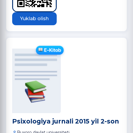
Yuklab olish
Psixologiya jurnali 2015 yil 2-son
Buxoro davlat universiteti