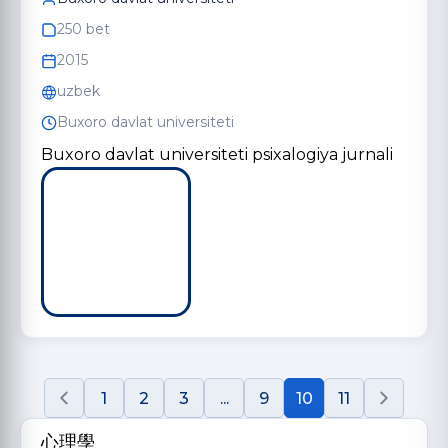
250 bet
2015
uzbek
Buxoro davlat universiteti
Buxoro davlat universiteti psixalogiya jurnali
1
2
3
...
9
10
11
心理學