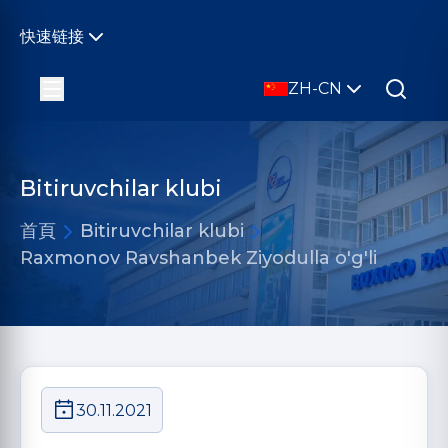
快速链接
ZH-CN
Bitiruvchilar klubi
首頁
Bitiruvchilar klubi
Raxmonov Ravshanbek Ziyodulla o'g'li
30.11.2021