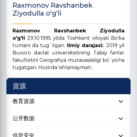
Raxmonov Ravshanbek
Ziyodulla o'g'li
Raxmonov Ravshanbek Ziyodulla
o'g'li
29.10.1995 yilda Toshkent viloyati Bo‘ka
tumani da tug`ilgan.
Ilmiy darajasi:
. 2019 yil
Buxoro davlat universitetining Tabiiy fanlar
fakultetini Geografiya mutaxassisligi bo`yicha
tugatgan. Hozirda Ishlamayman.
資源
教育資源
公开数据
信息安全