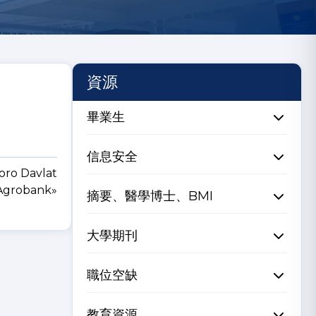
資源
畢業生
信息安全
xoro Davlat
«Agrobank»
摘要、醫學博士、BMI
大學期刊
職位空缺
教育資源