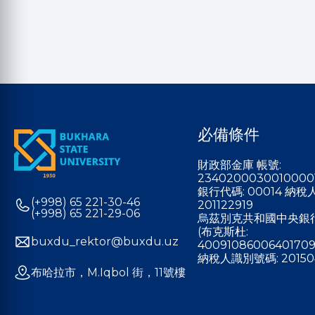
必備條件
財政部金庫 帳號:
2340200030010000
銀行代碼: 00014 納
(+998) 65 221-30-46
201122919
(+998) 65 221-29-06
烏茲別克共和國中央銀
(布克斯杜:
buxdu_rektor@buxdu.uz
40091086006401709
納稅人識別號碼: 20150
布哈拉市，M.Iqbol 街，11號樓