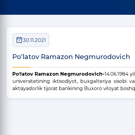
30.11.2021
Po‘latov Ramazon Negmurodovich
Po‘latov Ramazon Negmurodovich-
14.06.1984 y
universitetining iktisodiyot, buxgalteriya xisobi
aktsiyadorlik tijorat bankining Buxoro viloyat boshq