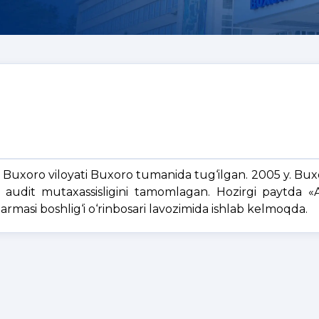
il Buxoro viloyati Buxoro tumanida tug‘ilgan. 2005 y. Bu
 va audit mutaxassisligini tamomlagan. Hozirgi paytda 
armasi boshlig‘i o‘rinbosari lavozimida ishlab kelmoqda.