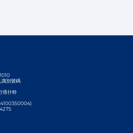
1010
稅人識別號碼:
行塔什幹
4100350004)
4275