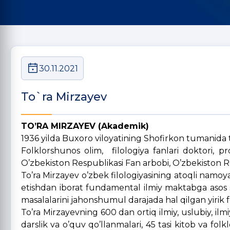
30.11.2021
To`ra Mirzayev
TO’RA MIRZA
Y
EV (Akademik)
1936 yilda Buxoro viloyatining Shofirkon tumanida 
Folklorshunos olim, filologiya fanlari doktori, p
O’zbekiston Respublikasi Fan arbobi, O’zbekiston 
To’ra Mirzayev o’zbek filologiyasining atoqli namoya
etishdan iborat fundamental ilmiy maktabga asos s
masalalarini jahonshumul darajada hal qilgan yirik 
To’ra Mirzayevning 600 dan ortiq ilmiy, uslubiy, ilm
darslik va o’quv qo’llanmalari, 45 tasi kitob va fol