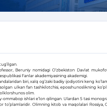
tug’ilgan.
rofessor, Beruniy nomidagi O’zbekiston Davlat mukofoti
Respublikasi Fanlar akademiyasining akademigi.
ndalaridan biri, xalq og’zaki badiiy ijodiyotini keng ko’l
olgan ulkan fan tashkilotchisi, eposshunoslikning ko’pl
folklorshunos olim.
iy-ommabop ishlari e’lon qilingan. Ulardan 5 tasi monograf
klor to’plamlaridir. Olimning kitob va maqolalari Rossiya,