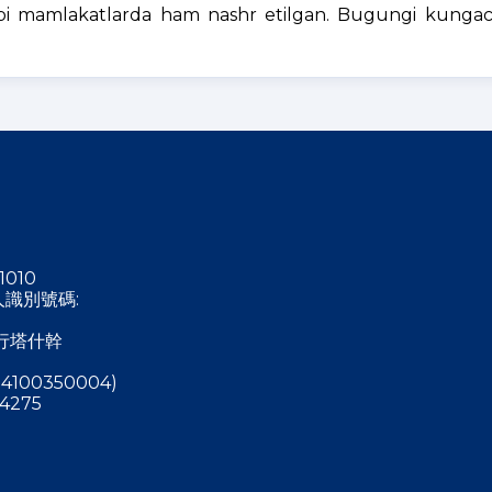
 kabi mamlakatlarda ham nashr etilgan. Bugungi kunga
1010
稅人識別號碼:
行塔什幹
4100350004)
4275