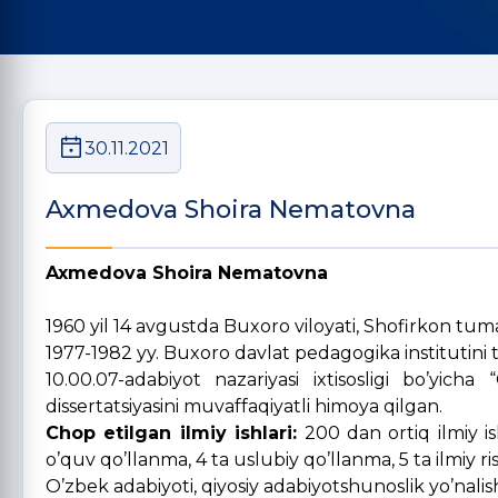
30.11.2021
Axmedova Shoira Nematovna
Axmedova Shoira Nematovna
1960 yil 14 avgustda Buxoro viloyati, Shofirkon tuman
1977-1982 yy. Buxoro davlat pedagogika institutini
10.00.07-adabiyot nazariyasi ixtisosligi bo’yich
dissertatsiyasini muvaffaqiyatli himoya qilgan.
Chop etilgan ilmiy ishlari:
200 dan ortiq ilmiy is
o’quv qo’llanma, 4 ta uslubiy qo’llanma, 5 ta ilmiy ri
O’zbek adabiyoti, qiyosiy adabiyotshunoslik yo’nalis