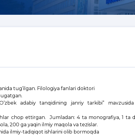
ida tug’ilgan. Filologiya fanlari doktori
 tugatgan.
a “O’zbek adabiy tanqidining janriy tarkibi” mavzusida
hlar chop ettirgan. Jumladan: 4 ta monografiya, 1 ta da
sola, 200 ga yaqin ilmiy maqola va tezislar.
hida ilmiy-tadqiqot ishlarini olib bormoqda