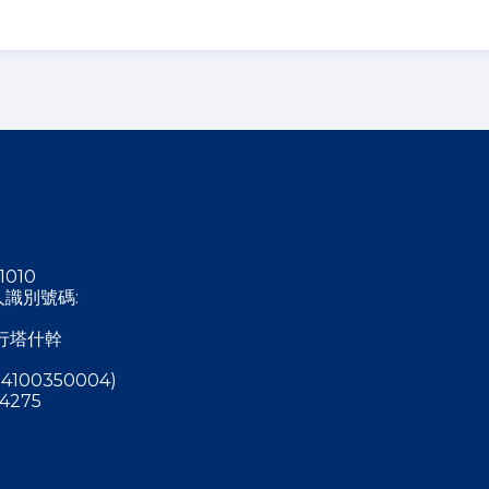
1010
稅人識別號碼:
行塔什幹
4100350004)
4275