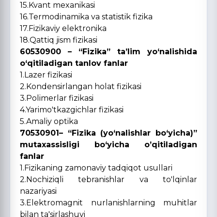
15.Kvant mexanikasi
16.Termodinamika va statistik fizika
17.Fizikaviy elektronika
18.Qattiq jism fizikasi
60530900 – “Fizika” ta’lim yo‘nalishida
o‘qitiladigan tanlov fanlar
1.Lazer fizikasi
2.Kondensirlangan holat fizikasi
3.Polimerlar fizikasi
4.Yarimo'tkazgichlar fizikasi
5.Amaliy optika
70530901– “Fizika (yo‘nalishlar bo‘yicha)”
mutaxassisligi bo‘yicha o’qitiladigan
fanlar
1.Fizikaning zamonaviy tadqiqot usullari
2.Nochiziqli tebranishlar va to'lqinlar
nazariyasi
3.Elektromagnit nurlanishlarning muhitlar
bilan ta'sirlashuvi