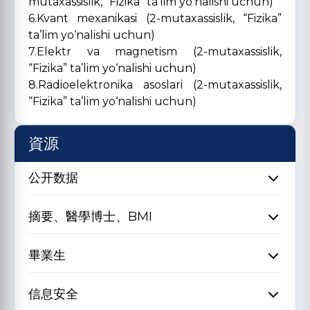
mutaxassislik, “Fizika” ta’lim yo‘nalishi uchun)
6.Kvant mexanikasi (2-mutaxassislik, “Fizika”
ta’lim yo‘nalishi uchun)
7.Elektr va magnetism (2-mutaxassislik,
“Fizika” ta’lim yo‘nalishi uchun)
8.Radioelektronika asoslari (2-mutaxassislik,
“Fizika” ta’lim yo‘nalishi uchun)
資源
公开数据
摘要、醫學博士、BMI
畢業生
信息安全