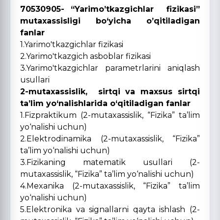
70530905- “Yarimo’tkazgichlar fizikasi”
mutaxassisligi bo‘yicha o’qitiladigan
fanlar
1.Yarimo'tkazgichlar fizikasi
2.Yarimo'tkazgich asboblar fizikasi
3.Yarimo'tkazgichlar parametrlarini aniqlash
usullari
2-mutaxassislik, sirtqi va maxsus sirtqi
ta’lim yo‘nalishlarida o‘qitiladigan fanlar
1.Fizpraktikum (2-mutaxassislik, “Fizika” ta’lim
yo‘nalishi uchun)
2.Elektrodinamika (2-mutaxassislik, “Fizika”
ta’lim yo‘nalishi uchun)
3.Fizikaning matematik usullari (2-
mutaxassislik, “Fizika” ta’lim yo‘nalishi uchun)
4.Mexanika (2-mutaxassislik, “Fizika” ta’lim
yo‘nalishi uchun)
5.Elektronika va signallarni qayta ishlash (2-