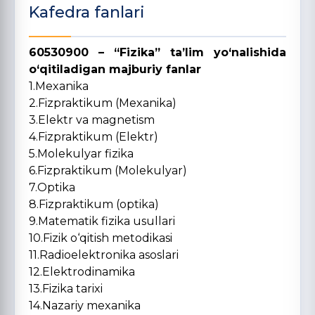
Kafedra fanlari
60530900 – “Fizika” ta’lim yo‘nalishida
o‘qitiladigan majburiy fanlar
1.Mexanika
2.Fizpraktikum (Mexanika)
3.Elektr va magnetism
4.Fizpraktikum (Elektr)
5.Molekulyar fizika
6.Fizpraktikum (Molekulyar)
7.Optika
8.Fizpraktikum (optika)
9.Matematik fizika usullari
10.Fizik o‘qitish metodikasi
11.Radioelektronika asoslari
12.Elektrodinamika
13.Fizika tarixi
14.Nazariy mexanika