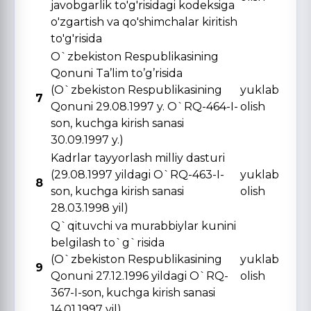
javobgarlik to'g'risidagi kodeksiga
o'zgartish va qo'shimchalar kiritish
to'g'risida
O`zbekiston Respublikasining
Qonuni Ta’lim to’g’risida
(O`zbekiston Respublikasining
yuklab
7
Qonuni 29.08.1997 y. O`RQ-464-I-
olish
son, kuchga kirish sanasi
30.09.1997 y.)
Kadrlar tayyorlash milliy dasturi
(29.08.1997 yildagi O`RQ-463-I-
yuklab
8
son, kuchga kirish sanasi
olish
28.03.1998 yil)
Q`qituvchi va murabbiylar kunini
belgilash to`g`risida
(O`zbekiston Respublikasining
yuklab
9
Qonuni 27.12.1996 yildagi O`RQ-
olish
367-I-son, kuchga kirish sanasi
14.01.1997 yil)