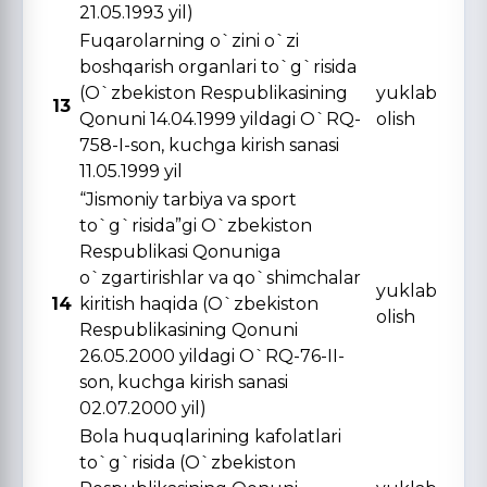
21.05.1993 yil)
Fuqarolarning o`zini o`zi
boshqarish organlari to`g`risida
(O`zbekiston Respublikasining
yuklab
13
Qonuni 14.04.1999 yildagi O`RQ-
olish
758-I-son, kuchga kirish sanasi
11.05.1999 yil
“Jismoniy tarbiya va sport
to`g`risida”gi O`zbekiston
Respublikasi Qonuniga
o`zgartirishlar va qo`shimchalar
yuklab
14
kiritish haqida (O`zbekiston
olish
Respublikasining Qonuni
26.05.2000 yildagi O`RQ-76-II-
son, kuchga kirish sanasi
02.07.2000 yil)
Bola huquqlarining kafolatlari
to`g`risida (O`zbekiston