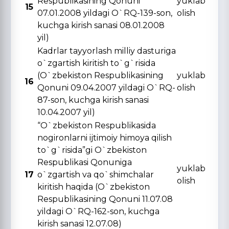
Respublikasining Qonuni
yuklab
15
07.01.2008 yildagi O`RQ-139-son,
olish
kuchga kirish sanasi 08.01.2008
yil)
Kadrlar tayyorlash milliy dasturiga
o`zgartish kiritish to`g`risida
(O`zbekiston Respublikasining
yuklab
16
Qonuni 09.04.2007 yildagi O`RQ-
olish
87-son, kuchga kirish sanasi
10.04.2007 yil)
“O`zbekiston Respublikasida
nogironlarni ijtimoiy himoya qilish
to`g`risida”gi O`zbekiston
Respublikasi Qonuniga
yuklab
17
o`zgartish va qo`shimchalar
olish
kiritish haqida (O`zbekiston
Respublikasining Qonuni 11.07.08
yildagi O`RQ-162-son, kuchga
kirish sanasi 12.07.08)