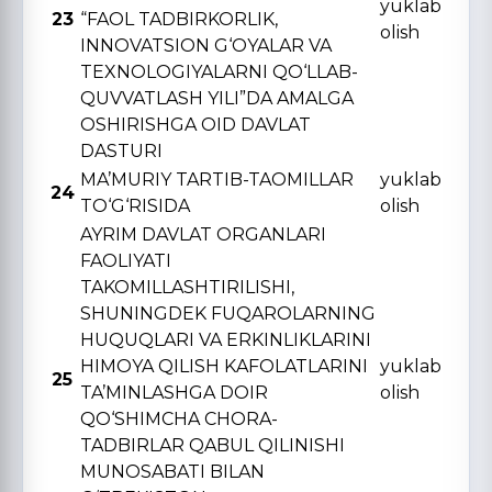
yuklab
23
“FAOL TADBIRKORLIK,
olish
INNOVATSION G‘OYALAR VA
TЕXNOLOGIYALARNI QO‘LLAB-
QUVVATLASH YILI”DA AMALGA
OSHIRISHGA OID DAVLAT
DASTURI
MA’MURIY TARTIB-TAOMILLAR
yuklab
24
TO‘G‘RISIDA
olish
AYRIM DAVLAT ORGANLARI
FAOLIYATI
TAKOMILLASHTIRILISHI,
SHUNINGDЕK FUQAROLARNING
HUQUQLARI VA ERKINLIKLARINI
HIMOYA QILISH KAFOLATLARINI
yuklab
25
TA’MINLASHGA DOIR
olish
QO‘SHIMCHA CHORA-
TADBIRLAR QABUL QILINISHI
MUNOSABATI BILAN