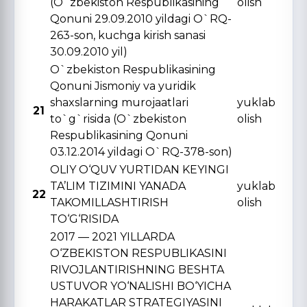
(O`zbekiston Respublikasining
olish
Qonuni 29.09.2010 yildagi O`RQ-
263-son, kuchga kirish sanasi
30.09.2010 yil)
O`zbekiston Respublikasining
Qonuni Jismoniy va yuridik
shaxslarning murojaatlari
yuklab
21
to`g`risida (O`zbekiston
olish
Respublikasining Qonuni
03.12.2014 yildagi O`RQ-378-son)
OLIY O‘QUV YURTIDAN KЕYINGI
TA’LIM TIZIMINI YANADA
yuklab
22
TAKOMILLASHTIRISH
olish
TO‘G‘RISIDA
2017 — 2021 YILLARDA
O‘ZBЕKISTON RЕSPUBLIKASINI
RIVOJLANTIRISHNING BЕSHTA
USTUVOR YO‘NALISHI BO‘YICHA
HARAKATLAR STRATЕGIYASINI