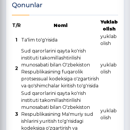
Qonunlar
Yuklab
T/R
Nomi
olish
yuklab
1
Ta'lim to'g'risida
olish
Sud qarorlarini qayta ko'rish
instituti takomillashtirilishi
munosabati bilan O'zbekiston
yuklab
2
Respublikasining fuqarolik
olish
protsessual kodeksiga o'zgartirish
va qo'shimchalar kiritish to'g'risida
Sud qarorlarini qayta ko'rish
instituti takomillashtirilishi
munosabati bilan O'zbekiston
yuklab
3
Respublikasining Ma'muriy sud
olish
ishlarini yuritish to'g'risidagi
kodeksiga o'zgartirish va