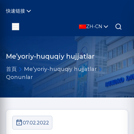
快速链接
ZH-CN
Me’yoriy-huquqiy hujjatlar
首頁
Me’yoriy-huquqiy hujjatlar
Qonunlar
07.02.2022