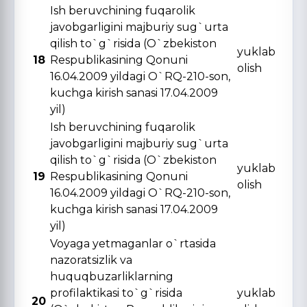
Ish beruvchining fuqarolik
javobgarligini majburiy sug`urta
qilish to`g`risida (O`zbekiston
yuklab
18
Respublikasining Qonuni
olish
16.04.2009 yildagi O`RQ-210-son,
kuchga kirish sanasi 17.04.2009
yil)
Ish beruvchining fuqarolik
javobgarligini majburiy sug`urta
qilish to`g`risida (O`zbekiston
yuklab
19
Respublikasining Qonuni
olish
16.04.2009 yildagi O`RQ-210-son,
kuchga kirish sanasi 17.04.2009
yil)
Voyaga yetmaganlar o`rtasida
nazoratsizlik va
huquqbuzarliklarning
profilaktikasi to`g`risida
yuklab
20