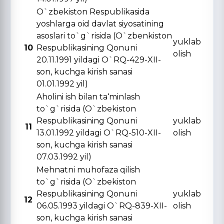
O`zbekiston Respublikasida
yoshlarga oid davlat siyosatining
asoslari to`g`risida (O`zbenkiston
yuklab
10
Respublikasining Qonuni
olish
20.11.1991 yildagi O`RQ-429-XII-
son, kuchga kirish sanasi
01.01.1992 yil)
Aholini ish bilan ta‘minlash
to`g`risida (O`zbekiston
Respublikasining Qonuni
yuklab
11
13.01.1992 yildagi O`RQ-510-XII-
olish
son, kuchga kirish sanasi
07.03.1992 yil)
Mehnatni muhofaza qilish
to`g`risida (O`zbekiston
Respublikasining Qonuni
yuklab
12
06.05.1993 yildagi O`RQ-839-XII-
olish
son, kuchga kirish sanasi