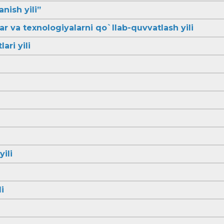
anish yili”
lar va texnologiyalarni qo`llab-quvvatlash yili
ari yili
yili
i