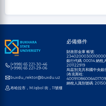
必備條件
財政部金庫 帳號:
2340200030010000
銀行代碼: 00014 納
(+998) 65 221-30-46
201122919
(+998) 65 221-29-06
烏茲別克共和國中央銀
(布克斯杜:
buxdu_rektor@buxdu.uz
40091086006401709
納稅人識別號碼: 20150
布哈拉市，M.Iqbol 街，11號樓