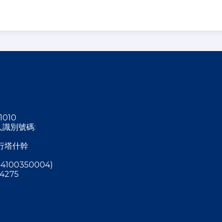
1010
稅人識別號碼:
行塔什幹
4100350004)
4275