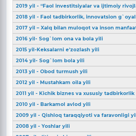
2019 yil - “Faol investitsiyalar va ijtimoiy rivojl
2018 yil - Faol tadbirkorlik, innovatsion g`oya
2017 yil – Xalq bilan muloqot va inson manfaatl
2016 yil- Sog`lom ona va bola yili
2015 yil-Keksalarni e’zozlash yili
2014 yil- Sog`lom bola yili
2013 yil - Obod turmush yili
2012 yil - Mustahkam oila yili
2011 yil - Kichik biznes va xususiy tadbirkorlik 
2010 yil - Barkamol avlod yili
2009 yil - Qishloq taraqqiyoti va faravonligi yil
2008 yil - Yoshlar yili