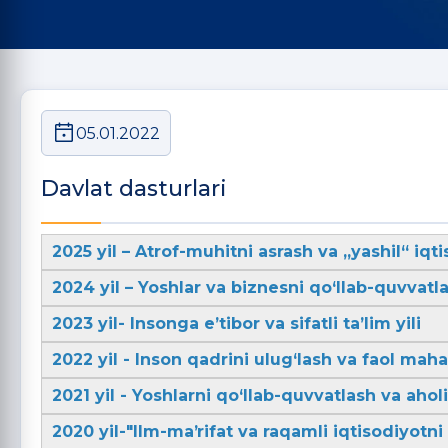
05.01.2022
Davlat dasturlari
2025 yil – Atrof-muhitni asrash va „yashil“ iqti
2024 yil – Yoshlar va biznesni qo‘llab-quvvatla
2023 yil- Insonga e’tibor va sifatli ta’lim yili
2022 yil - Inson qadrini ulug‘lash va faol mahal
2021 yil - Yoshlarni qo‘llab-quvvatlash va aho
2020 yil-"Ilm-maʼrifat va raqamli iqtisodiyotni r