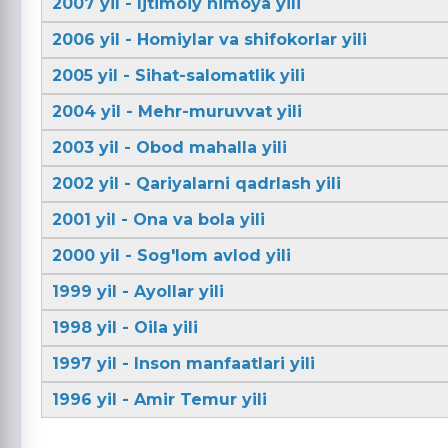
2007 yil - Ijtimoiy himoya yili
2006 yil - Homiylar va shifokorlar yili
2005 yil - Sihat-salomatlik yili
2004 yil - Mehr-muruvvat yili
2003 yil - Obod mahalla yili
2002 yil - Qariyalarni qadrlash yili
2001 yil - Ona va bola yili
2000 yil - Sog'lom avlod yili
1999 yil - Ayollar yili
1998 yil - Oila yili
1997 yil - Inson manfaatlari yili
1996 yil - Amir Temur yili