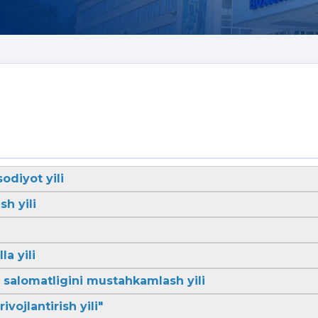
sodiyot yili
sh yili
la yili
li salomatligini mustahkamlash yili
ivojlantirish yili"