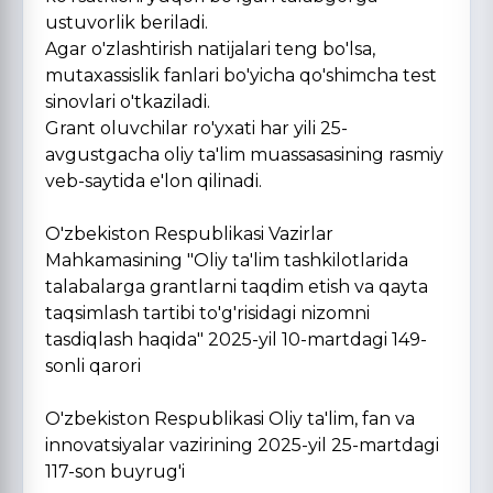
ustuvorlik beriladi.
Agar o'zlashtirish natijalari teng bo'lsa,
mutaxassislik fanlari bo'yicha qo'shimcha test
sinovlari o'tkaziladi.
Grant oluvchilar ro'yxati har yili 25-
avgustgacha oliy ta'lim muassasasining rasmiy
veb-saytida e'lon qilinadi.
O'zbekiston Respublikasi Vazirlar
Mahkamasining "Oliy ta'lim tashkilotlarida
talabalarga grantlarni taqdim etish va qayta
taqsimlash tartibi to'g'risidagi nizomni
tasdiqlash haqida" 2025-yil 10-martdagi 149-
sonli qarori
O'zbekiston Respublikasi Oliy ta'lim, fan va
innovatsiyalar vazirining 2025-yil 25-martdagi
117-son buyrug'i