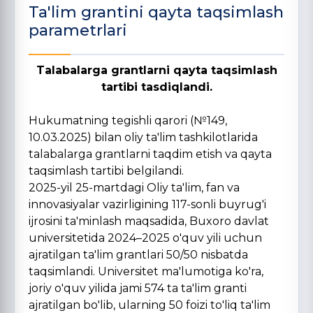
Ta'lim grantini qayta taqsimlash
parametrlari
Talabalarga grantlarni qayta taqsimlash
tartibi tasdiqlandi.
Hukumatning tegishli qarori (№149,
10.03.2025) bilan oliy ta'lim tashkilotlarida
talabalarga grantlarni taqdim etish va qayta
taqsimlash tartibi belgilandi.
2025-yil 25-martdagi Oliy ta'lim, fan va
innovasiyalar vazirligining 117-sonli buyrug'i
ijrosini ta'minlash maqsadida, Buxoro davlat
universitetida 2024–2025 o'quv yili uchun
ajratilgan ta'lim grantlari 50/50 nisbatda
taqsimlandi. Universitet ma'lumotiga ko'ra,
joriy o'quv yilida jami 574 ta ta'lim granti
ajratilgan bo'lib, ularning 50 foizi to'liq ta'lim