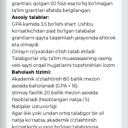
grantlari, qolgan 50 foizi esa to'liq bo'lmagan
ta'lim grantlari sifatida belgilangan.
Asosiy talablar:
GPA kamida 3.5 bo'lishi shart. Ushbu
ko'rsatkichdan past bo'lgan talabalar
grantlarni qayta taqsimlash jarayonida ishtirok
eta olmaydi.
Onlayn ro'yxatdan o'tish talab etiladi.
Talabgorlar oliy ta'lim muassasasining rasmiy
veb-sayti orqali hujjatlarini topshirishlari lozim.
Baholash tizimi:
Akademik o'zlashtirish 80 ballik mezon
asosida baholanadi (GPA × 16).
Ijtimoiy faollik 20 ballik mezon asosida
hisoblanadi (hisoblangan natija / 5).
Natijalar ustuvorligi:
Agar ikki yoki undan ortiq talabgor bir xil
natija ko'rsatsa, akademik o'zlashtirish
ko'rsatkichi yuqori bo'lgan talabgorga