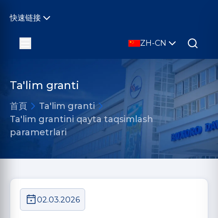
快速链接
ZH-CN
Ta'lim granti
首頁
Ta'lim granti
Ta'lim grantini qayta taqsimlash
parametrlari
02.03.2026