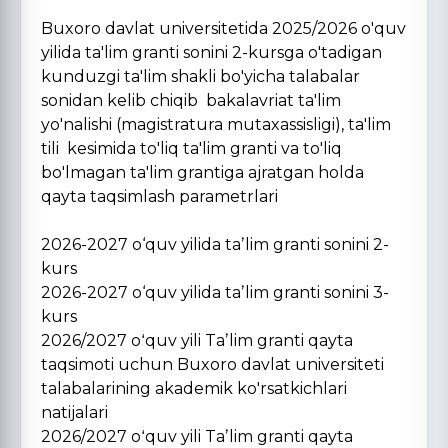
Buxoro davlat universitetida 2025/2026 o'quv
yilida ta'lim granti sonini 2-kursga o'tadigan
kunduzgi ta'lim shakli bo'yicha talabalar
sonidan kelib chiqib bakalavriat ta'lim
yo'nalishi (magistratura mutaxassisligi), ta'lim
tili kesimida to'liq ta'lim granti va to'liq
bo'lmagan ta'lim grantiga ajratgan holda
qayta taqsimlash parametrlari
2026-2027 o‘quv yilida taʼlim granti sonini 2-
kurs
2026-2027 o‘quv yilida taʼlim granti sonini 3-
kurs
2026/2027 oʻquv yili Taʼlim granti qayta
taqsimoti uchun Buxoro davlat universiteti
talabalarining akademik ko'rsatkichlari
natijalari
2026/2027 oʻquv yili Taʼlim granti qayta