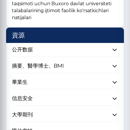
taqsimoti uchun Buxoro davlat universiteti
talabalarining ijtimoit faollik ko'rsatkichlari
natijalari
資源
公开数据
摘要、醫學博士、BMI
畢業生
信息安全
大學期刊