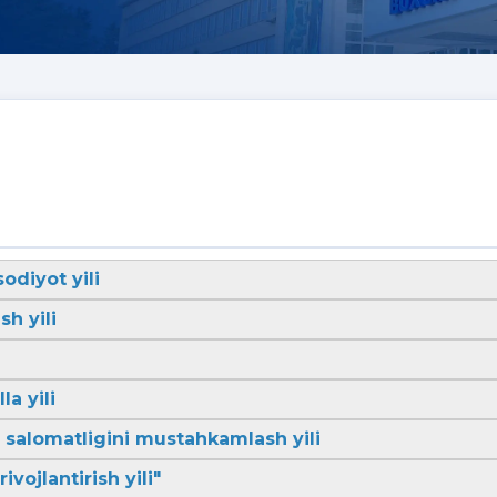
sodiyot yili
sh yili
la yili
li salomatligini mustahkamlash yili
ivojlantirish yili"