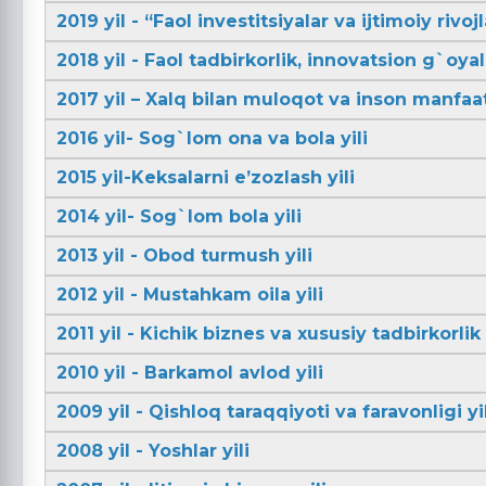
2019 yil - “Faol investitsiyalar va ijtimoiy rivojl
2018 yil - Faol tadbirkorlik, innovatsion g`oya
2017 yil – Xalq bilan muloqot va inson manfaatl
2016 yil- Sog`lom ona va bola yili
2015 yil-Keksalarni e’zozlash yili
2014 yil- Sog`lom bola yili
2013 yil - Obod turmush yili
2012 yil - Mustahkam oila yili
2011 yil - Kichik biznes va xususiy tadbirkorlik 
2010 yil - Barkamol avlod yili
2009 yil - Qishloq taraqqiyoti va faravonligi yil
2008 yil - Yoshlar yili