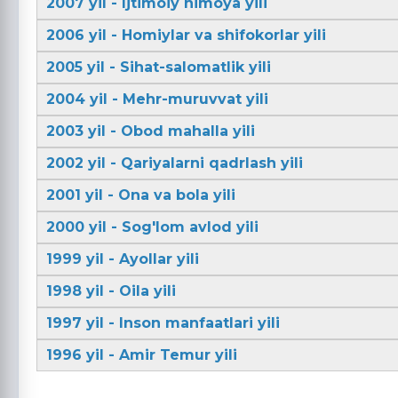
2007 yil - Ijtimoiy himoya yili
2006 yil - Homiylar va shifokorlar yili
2005 yil - Sihat-salomatlik yili
2004 yil - Mehr-muruvvat yili
2003 yil - Obod mahalla yili
2002 yil - Qariyalarni qadrlash yili
2001 yil - Ona va bola yili
2000 yil - Sog'lom avlod yili
1999 yil - Ayollar yili
1998 yil - Oila yili
1997 yil - Inson manfaatlari yili
1996 yil - Amir Temur yili