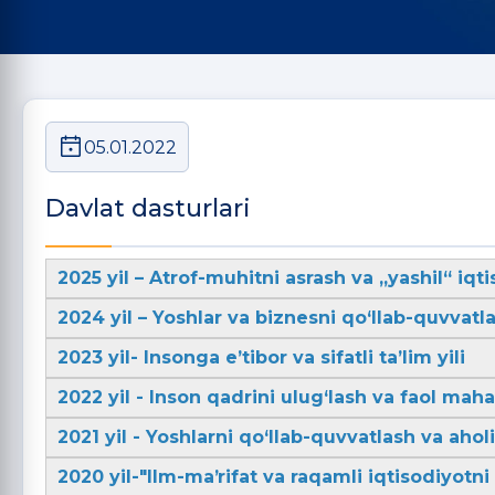
05.01.2022
Davlat dasturlari
2025 yil – Atrof-muhitni asrash va „yashil“ iqti
2024 yil – Yoshlar va biznesni qo‘llab-quvvatla
2023 yil- Insonga e’tibor va sifatli ta’lim yili
2022 yil - Inson qadrini ulug‘lash va faol mahal
2021 yil - Yoshlarni qo‘llab-quvvatlash va aho
2020 yil-"Ilm-maʼrifat va raqamli iqtisodiyotni r