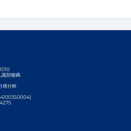
1010
稅人識別號碼:
行塔什幹
4100350004)
4275