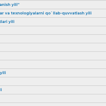
anish yili”
lar va texnologiyalarni qo`llab-quvvatlash yili
ari yili
yili
i