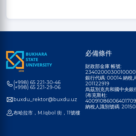
必備條件
財政部金庫 帳號:
2340200030010000
銀行代碼: 00014 納
(+998) 65 221-30-46
201122919
(+998) 65 221-29-06
烏茲別克共和國中央銀
(布克斯杜:
buxdu_rektor@buxdu.uz
40091086006401709
納稅人識別號碼: 20150
布哈拉市，M.Iqbol 街，11號樓