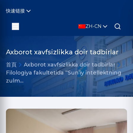
快速链接
ZH-CN
Axborot xavfsizlikka doir tadbirlar
首頁
Axborot xavfsizlikka doir tadbirlar
Filologiya fakultetida “Sun’iy intellektning
zulm…