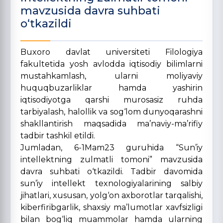
mavzusida davra suhbati
o‘tkazildi
Buxoro davlat universiteti Filologiya
fakultetida yosh avlodda iqtisodiy bilimlarni
mustahkamlash, ularni moliyaviy
huquqbuzarliklar hamda yashirin
iqtisodiyotga qarshi murosasiz ruhda
tarbiyalash, halollik va sog‘lom dunyoqarashni
shakllantirish maqsadida ma’naviy-ma’rifiy
tadbir tashkil etildi.
Jumladan, 6-1Mam23 guruhida “Sun’iy
intellektning zulmatli tomoni” mavzusida
davra suhbati o‘tkazildi. Tadbir davomida
sun’iy intellekt texnologiyalarining salbiy
jihatlari, xususan, yolg‘on axborotlar tarqalishi,
kiberfiribgarlik, shaxsiy ma’lumotlar xavfsizligi
bilan bog‘liq muammolar hamda ularning