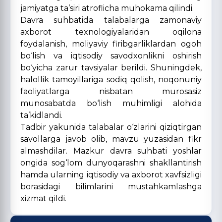
jamiyatga ta’siri atroflicha muhokama qilindi.
Davra suhbatida talabalarga zamonaviy
axborot texnologiyalaridan oqilona
foydalanish, moliyaviy firibgarliklardan ogoh
bo‘lish va iqtisodiy savodxonlikni oshirish
bo‘yicha zarur tavsiyalar berildi. Shuningdek,
halollik tamoyillariga sodiq qolish, noqonuniy
faoliyatlarga nisbatan murosasiz
munosabatda bo‘lish muhimligi alohida
ta’kidlandi.
Tadbir yakunida talabalar o‘zlarini qiziqtirgan
savollarga javob olib, mavzu yuzasidan fikr
almashdilar. Mazkur davra suhbati yoshlar
ongida sog‘lom dunyoqarashni shakllantirish
hamda ularning iqtisodiy va axborot xavfsizligi
borasidagi bilimlarini mustahkamlashga
xizmat qildi.