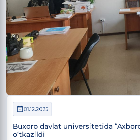
01.12.2025
Buxoro davlat universitetida “Axboro
o‘tkazildi