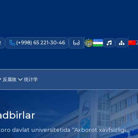
z
(+998) 65 221-30-46
反腐敗
统计学
adbirlar
oro davlat universitetida “Axborot xavfsizligi…