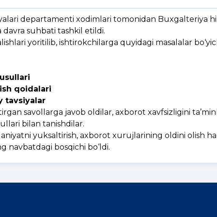
iyalari departamenti xodimlari tomonidan Buxgalteriya hi
 davra suhbati tashkil etildi.
shlari yoritilib, ishtirokchilarga quyidagi masalalar bo‘yic
usullari
ish qoidalari
y tavsiyalar
tirgan savollarga javob oldilar, axborot xavfsizligini ta’mi
lari bilan tanishdilar.
niyatni yuksaltirish, axborot xurujlarining oldini olish 
ng navbatdagi bosqichi bo‘ldi.