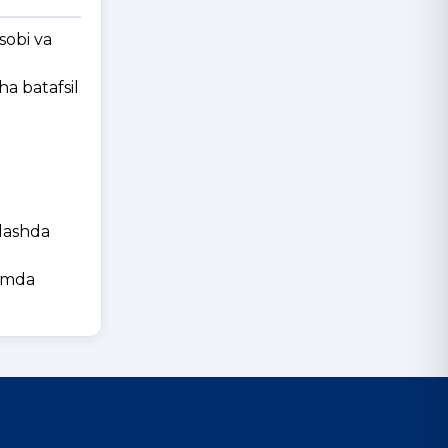
sobi va
ha batafsil
nlashda
hamda