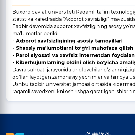
Buxoro davlat universiteti Raqamli ta’lim texnolog
statistika kafedrasida “Axborot xavfsizligi” mavzusida
Tadbir davomida axborot xavfsizligining asosiy yo‘nali
ma’lumotlar berildi:
- Axborot xavfsizligining asosiy tamoyillari
- Shaxsiy ma’lumotlarni to‘g‘ri muhofaza qilish 
- Parol siyosati va xavfsiz internetdan foydalan
- Kiberhujumlarning oldini olish bo‘yicha amali
Davra suhbati jarayonida tinglovchilar o‘zlarini qiziq
qo‘llanilayotgan zamonaviy yechimlar va himoya usul
Ushbu tadbir universitet jamoasi o‘rtasida kibermada
raqamli savodxonlikni oshirishga qaratilgan ishlarni