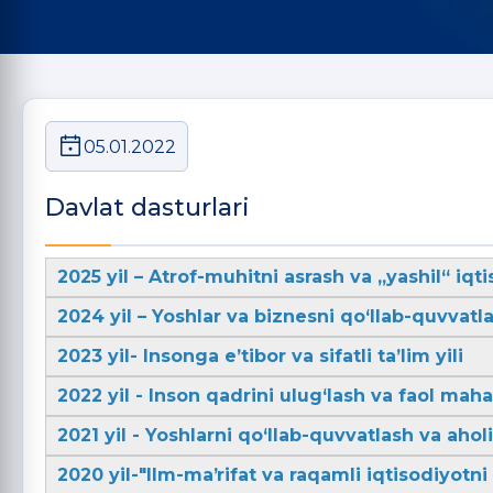
05.01.2022
Davlat dasturlari
2025 yil – Atrof-muhitni asrash va „yashil“ iqti
2024 yil – Yoshlar va biznesni qo‘llab-quvvatla
2023 yil- Insonga e’tibor va sifatli ta’lim yili
2022 yil - Inson qadrini ulug‘lash va faol mahal
2021 yil - Yoshlarni qo‘llab-quvvatlash va aho
2020 yil-"Ilm-maʼrifat va raqamli iqtisodiyotni r