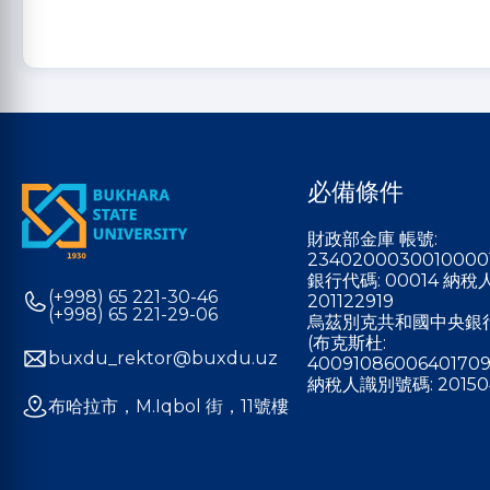
必備條件
財政部金庫 帳號:
2340200030010000
銀行代碼: 00014 納
(+998) 65 221-30-46
201122919
(+998) 65 221-29-06
烏茲別克共和國中央銀
(布克斯杜:
buxdu_rektor@buxdu.uz
40091086006401709
納稅人識別號碼: 20150
布哈拉市，M.Iqbol 街，11號樓