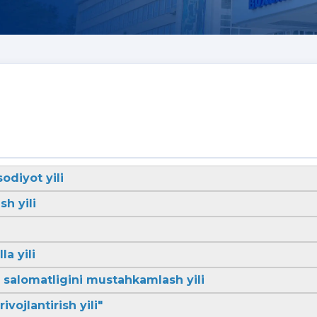
sodiyot yili
sh yili
la yili
li salomatligini mustahkamlash yili
ivojlantirish yili"