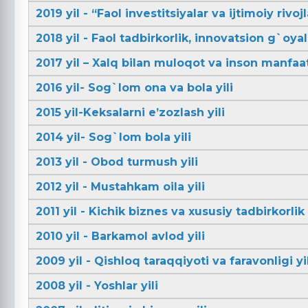
2019 yil - “Faol investitsiyalar va ijtimoiy rivojl
2018 yil - Faol tadbirkorlik, innovatsion g`oya
2017 yil – Xalq bilan muloqot va inson manfaatl
2016 yil- Sog`lom ona va bola yili
2015 yil-Keksalarni e’zozlash yili
2014 yil- Sog`lom bola yili
2013 yil - Obod turmush yili
2012 yil - Mustahkam oila yili
2011 yil - Kichik biznes va xususiy tadbirkorlik 
2010 yil - Barkamol avlod yili
2009 yil - Qishloq taraqqiyoti va faravonligi yil
2008 yil - Yoshlar yili