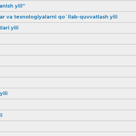
anish yili”
lar va texnologiyalarni qo`llab-quvvatlash yili
ari yili
yili
i