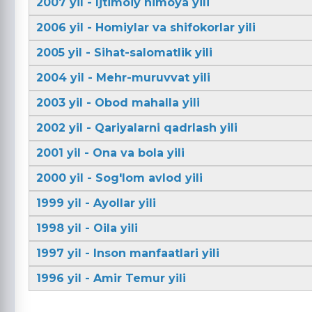
2007 yil - Ijtimoiy himoya yili
2006 yil - Homiylar va shifokorlar yili
2005 yil - Sihat-salomatlik yili
2004 yil - Mehr-muruvvat yili
2003 yil - Obod mahalla yili
2002 yil - Qariyalarni qadrlash yili
2001 yil - Ona va bola yili
2000 yil - Sog'lom avlod yili
1999 yil - Ayollar yili
1998 yil - Oila yili
1997 yil - Inson manfaatlari yili
1996 yil - Amir Temur yili