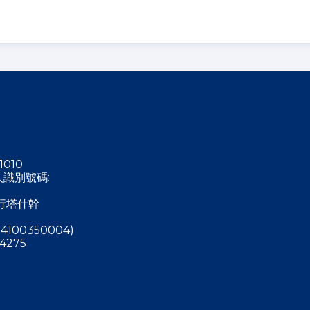
1010
稅人識別號碼:
行塔什幹
4100350004)
4275